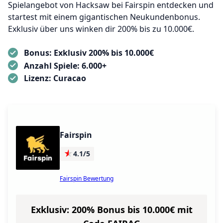
Spielangebot von Hacksaw bei Fairspin entdecken und
startest mit einem gigantischen Neukundenbonus.
Exklusiv über uns winken dir 200% bis zu 10.000€.
Bonus: Exklusiv 200% bis 10.000€
Anzahl Spiele: 6.000+
Lizenz: Curacao
Fairspin
★
4.1/5
Fairspin Bewertung
Exklusiv: 200% Bonus bis 10.000€ mit