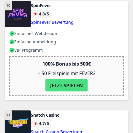
SpinFever
★
4.8/5
SpinFever Bewertung
Einfaches Webdesign
Einfache Anmeldung
VIP Programm
100% Bonus bis 500€
+ 50 Freispiele mit FEVER2
JETZT SPIELEN
Snatch Casino
★
4.7/5
Snatch Casino Bewertung