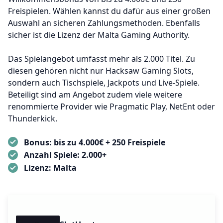
Freispielen. Wählen kannst du dafür aus einer großen
Auswahl an sicheren Zahlungsmethoden. Ebenfalls
sicher ist die Lizenz der Malta Gaming Authority.
Das Spielangebot umfasst mehr als 2.000 Titel. Zu
diesen gehören nicht nur Hacksaw Gaming Slots,
sondern auch Tischspiele, Jackpots und Live-Spiele.
Beteiligt sind am Angebot zudem viele weitere
renommierte Provider wie Pragmatic Play, NetEnt oder
Thunderkick.
Bonus: bis zu 4.000€ + 250 Freispiele
Anzahl Spiele: 2.000+
Lizenz: Malta