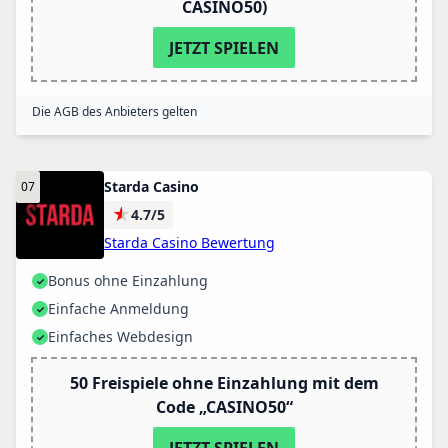
CASINO50)
JETZT SPIELEN
Die AGB des Anbieters gelten
Starda Casino
★
4.7/5
Starda Casino Bewertung
Bonus ohne Einzahlung
Einfache Anmeldung
Einfaches Webdesign
50 Freispiele ohne Einzahlung mit dem
Code „CASINO50“
JETZT SPIELEN