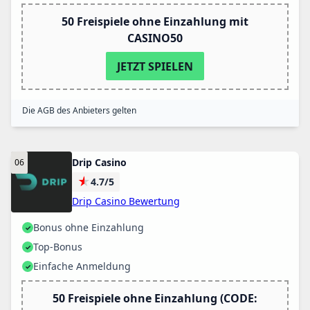
50 Freispiele ohne Einzahlung mit
CASINO50
JETZT SPIELEN
Die AGB des Anbieters gelten
Drip Casino
★
4.7/5
Drip Casino Bewertung
Bonus ohne Einzahlung
Top-Bonus
Einfache Anmeldung
50 Freispiele ohne Einzahlung (CODE: