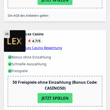
Die AGB des Anbieters gelten
Lex Casino
★
4.7/5
Lex Casino Bewertung
Bonus ohne Einzahlung
Schnelle Auszahlung
Freispiele
50 Freispiele ohne Einzahlung (Bonus Code:
CASINO50)
JETZT SPIELEN