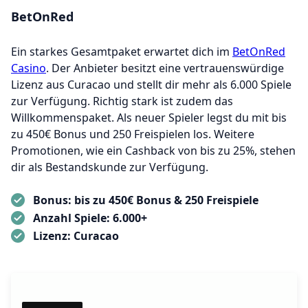
BetOnRed
Ein starkes Gesamtpaket erwartet dich im
BetOnRed
Casino
. Der Anbieter besitzt eine vertrauenswürdige
Lizenz aus Curacao und stellt dir mehr als 6.000 Spiele
zur Verfügung. Richtig stark ist zudem das
Willkommenspaket. Als neuer Spieler legst du mit bis
zu 450€ Bonus und 250 Freispielen los. Weitere
Promotionen, wie ein Cashback von bis zu 25%, stehen
dir als Bestandskunde zur Verfügung.
Bonus: bis zu 450€ Bonus & 250 Freispiele
Anzahl Spiele: 6.000+
Lizenz: Curacao