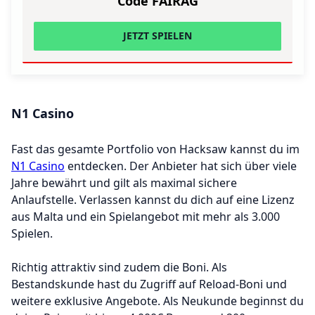
Code FAIRAG
JETZT SPIELEN
N1 Casino
Fast das gesamte Portfolio von Hacksaw kannst du im
N1 Casino
entdecken. Der Anbieter hat sich über viele
Jahre bewährt und gilt als maximal sichere
Anlaufstelle. Verlassen kannst du dich auf eine Lizenz
aus Malta und ein Spielangebot mit mehr als 3.000
Spielen.
Richtig attraktiv sind zudem die Boni. Als
Bestandskunde hast du Zugriff auf Reload-Boni und
weitere exklusive Angebote. Als Neukunde beginnst du