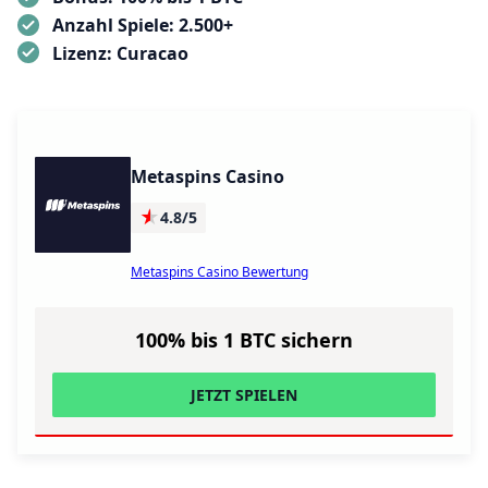
Anzahl Spiele: 2.500+
Lizenz: Curacao
Metaspins Casino
★
4.8/5
Metaspins Casino Bewertung
100% bis 1 BTC sichern
JETZT SPIELEN