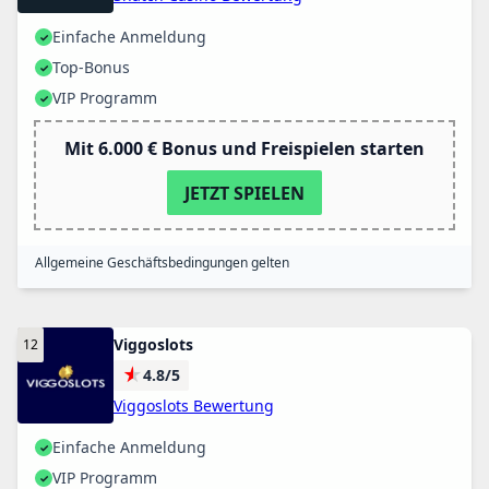
Einfache Anmeldung
Top-Bonus
VIP Programm
Mit 6.000 € Bonus und Freispielen starten
JETZT SPIELEN
Allgemeine Geschäftsbedingungen gelten
Viggoslots
★
4.8/5
Viggoslots Bewertung
Einfache Anmeldung
VIP Programm