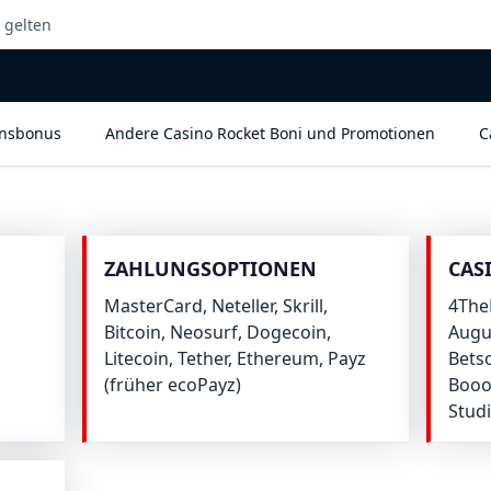
 gelten
ensbonus
Andere Casino Rocket Boni und Promotionen
C
ZAHLUNGSOPTIONEN
CAS
MasterCard, Neteller, Skrill,
4TheP
Bitcoin, Neosurf, Dogecoin,
Augu
Litecoin, Tether, Ethereum, Payz
Bets
(früher ecoPayz)
Booo
Stud