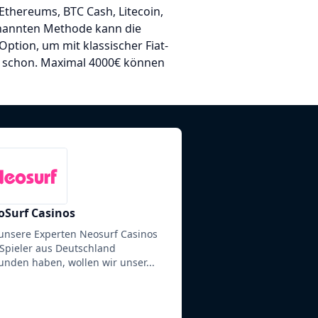
Ethereums, BTC Cash, Litecoin,
genannten Methode kann die
ption, um mit klassischer Fiat-
f schon. Maximal 4000€ können
oSurf Casinos
unsere Experten Neosurf Casinos
 Spieler aus Deutschland
unden haben, wollen wir unser...