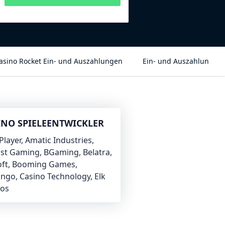
asino Rocket Ein- und Auszahlungen
Ein- und Auszahlungsme
INO SPIELEENTWICKLER
layer, Amatic Industries,
st Gaming, BGaming, Belatra,
oft, Booming Games,
ngo, Casino Technology, Elk
ios