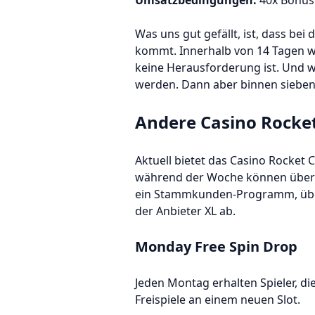
Umsatzbedingungen:
40x Bonus
Was uns gut gefällt, ist, dass b
kommt. Innerhalb von 14 Tagen wi
keine Herausforderung ist. Und 
werden. Dann aber binnen sieben 
Andere Casino Rocke
Aktuell bietet das Casino Rocke
während der Woche können über E
ein Stammkunden-Programm, über 
der Anbieter XL ab.
Monday Free Spin Drop
Jeden Montag erhalten Spieler, d
Freispiele an einem neuen Slot.