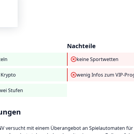
Nachteile
teln
keine Sportwetten
 Krypto
wenig Infos zum VIP-Pr
wei Stufen
rungen
 NV versucht mit einem Überangebot an Spielautomaten für