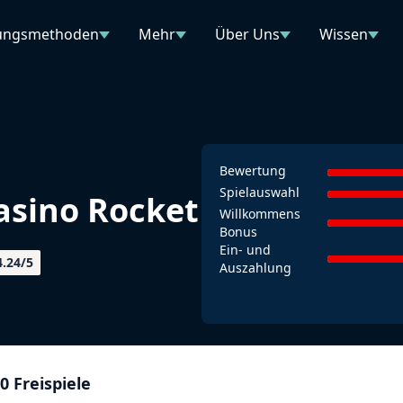
ungsmethoden
Mehr
Über Uns
Wissen
Bewertung
Spielauswahl
asino Rocket
Willkommens
Bonus
Ein- und
4.24/5
Auszahlung
0 Freispiele