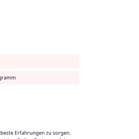
ogramm
 beste Erfahrungen zu sorgen.