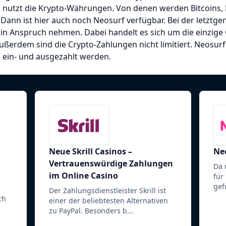
 nutzt die Krypto-Währungen. Von denen werden Bitcoins, 
Dann ist hier auch noch Neosurf verfügbar. Bei der letzt
in Anspruch nehmen. Dabei handelt es sich um die einzige O
ßerdem sind die Crypto-Zahlungen nicht limitiert. Neosur
 ein- und ausgezahlt werden.
Neue Skrill Casinos –
Ne
Vertrauenswürdige Zahlungen
Da 
im Online Casino
für
gef
Der Zahlungsdienstleister Skrill ist
ch
einer der beliebtesten Alternativen
zu PayPal. Besonders b...