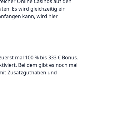
reicher Online Casinos auf den
en. Es wird gleichzeitig ein
nfangen kann, wird hier
zuerst mal 100 % bis 333 € Bonus.
tiviert. Bei dem gibt es noch mal
n mit Zusatzguthaben und