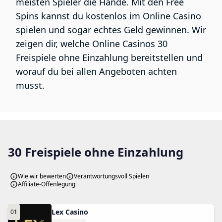
meisten Spieler die Hände. Mit den Free
Spins kannst du kostenlos im Online Casino
spielen und sogar echtes Geld gewinnen. Wir
zeigen dir, welche Online Casinos 30
Freispiele ohne Einzahlung bereitstellen und
worauf du bei allen Angeboten achten
musst.
30 Freispiele ohne Einzahlung
Wie wir bewerten
Verantwortungsvoll Spielen
Affiliate-Offenlegung
Lex Casino