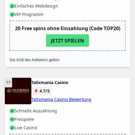
Einfaches Webdesign
VIP Programm
20 Free spins ohne Einzahlung (Code TOP20)
JETZT SPIELEN
Die AGB des Anbieters gelten
Talismania Casino
★
4.7/5
Talismania Casino Bewertung
Schnelle Auszahlung
Freispiele
Live Casino