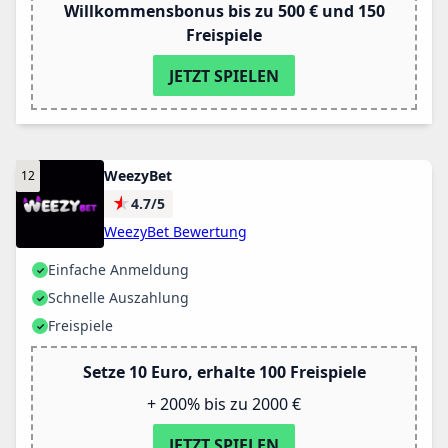
Willkommensbonus bis zu 500 € und 150
Freispiele
JETZT SPIELEN
WeezyBet
★
4.7/5
WeezyBet Bewertung
Einfache Anmeldung
Schnelle Auszahlung
Freispiele
Setze 10 Euro, erhalte 100 Freispiele
+ 200% bis zu 2000 €
JETZT SPIELEN