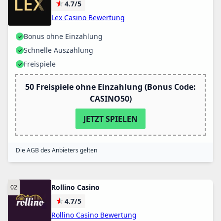
★
4.7/5
Lex Casino Bewertung
Bonus ohne Einzahlung
Schnelle Auszahlung
Freispiele
50 Freispiele ohne Einzahlung (Bonus Code:
CASINO50)
JETZT SPIELEN
Die AGB des Anbieters gelten
Rollino Casino
★
4.7/5
Rollino Casino Bewertung