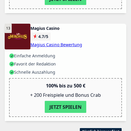
Magius Casino
★
4.7/5
Magius Casino Bewertung
Einfache Anmeldung
Favorit der Redaktion
Schnelle Auszahlung
100% bis zu 500 €
+ 200 Freispiele und Bonus Crab
JETZT SPIELEN