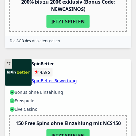
200% bis zu 200€ exklusiv (Bonus Code:
NEWCASINOS)
JETZT SPIELEN
Die AGB des Anbieters gelten
SpinBetter
★
4.8/5
SpinBetter Bewertung
Bonus ohne Einzahlung
Freispiele
Live Casino
150 Free Spins ohne Einzahlung mit NCS150
JETZT SPIELEN