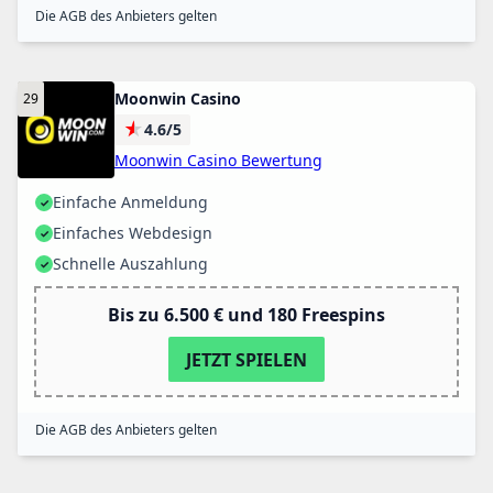
Die AGB des Anbieters gelten
Moonwin Casino
★
4.6/5
Moonwin Casino Bewertung
Einfache Anmeldung
Einfaches Webdesign
Schnelle Auszahlung
Bis zu 6.500 € und 180 Freespins
JETZT SPIELEN
Die AGB des Anbieters gelten