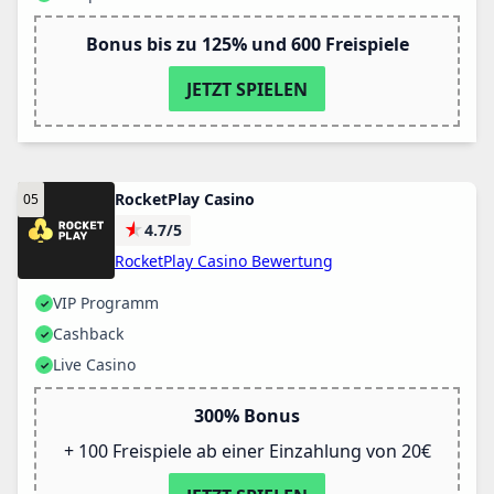
Bonus bis zu 125% und 600 Freispiele
JETZT SPIELEN
RocketPlay Casino
★
4.7/5
RocketPlay Casino Bewertung
VIP Programm
Cashback
Live Casino
300% Bonus
+ 100 Freispiele ab einer Einzahlung von 20€