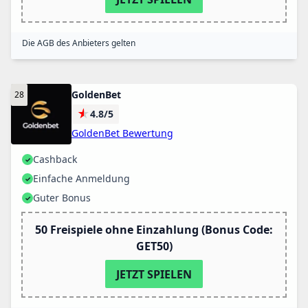
Die AGB des Anbieters gelten
GoldenBet
★
4.8/5
GoldenBet Bewertung
Cashback
Einfache Anmeldung
Guter Bonus
50 Freispiele ohne Einzahlung (Bonus Code:
GET50)
JETZT SPIELEN