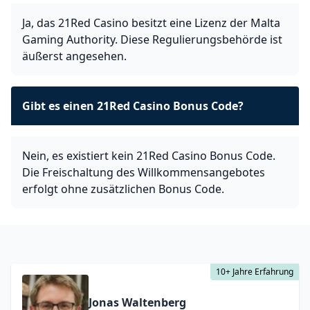
Ja, das 21Red Casino besitzt eine Lizenz der Malta
Gaming Authority. Diese Regulierungsbehörde ist
äußerst angesehen.
Gibt es einen 21Red Casino Bonus Code?
Nein, es existiert kein 21Red Casino Bonus Code.
Die Freischaltung des Willkommensangebotes
erfolgt ohne zusätzlichen Bonus Code.
10+ Jahre Erfahrung
Jonas Waltenberg