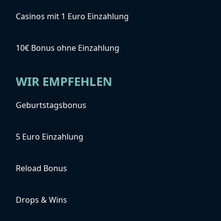
Casinos mit 1 Euro Einzahlung
10€ Bonus ohne Einzahlung
WIR EMPFEHLEN
Geburtstagsbonus
5 Euro Einzahlung
Reload Bonus
Drops & Wins