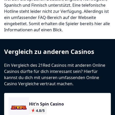
Spanisch und Finnisch unterstützt. Eine telefonische
Hotline steht leider nicht zur Verfügung. Allerdings ist
ein umfassender FAQ-Bereich auf der Webseite
eingebettet. Somit erhalten die Spieler bereits hier alle
Informationen auf einen Blick.
Vergleich zu anderen Casinos
Ein Vergleich des 21Red Casinos mit anderen Online
Casinos dürfte für dich interessant sein? Hierfür
kannst du dich mit unseren umfassenden Online
Casino Vergleiche vertraut machen.
Hit'n Spin Casino
★
4.8/5