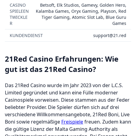
CASINO
Betsoft, Elk Studios, Gamevy, Golden Hero,
SPIELEEN
Kalamba Games, Oryx Gaming, Playson, Red
TWICKLE
Tiger Gaming, Atomic Slot Lab, Blue Guru
R
Games
KUNDENDIENST
support@21.red
21Red Casino Erfahrungen: Wie
gut ist das 21Red Casino?
Das 21Red Casino wurde im Jahr 2023 von der L.C.S.
Limited gegründet und kann eine Fülle moderner
Casinospiele vorweisen. Diese stammen aus der Feder
beliebter Provider. Die Spieler dürfen sich auf drei
verschiedene Willkommensangebote, 21Red Boni, Live
Boni sowie regelmäßige
Freispiele
freuen. Zudem kann
die gültige Lizenz der Malta Gaming Authority als