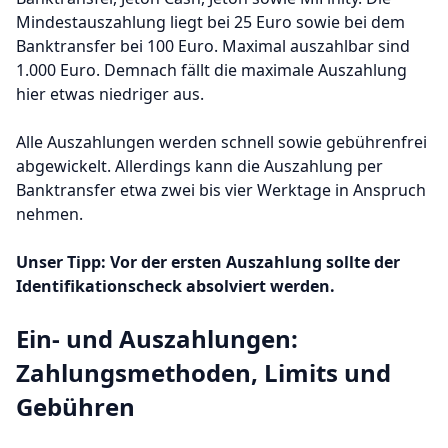
Mindestauszahlung liegt bei 25 Euro sowie bei dem
Banktransfer bei 100 Euro. Maximal auszahlbar sind
1.000 Euro. Demnach fällt die maximale Auszahlung
hier etwas niedriger aus.
Alle Auszahlungen werden schnell sowie gebührenfrei
abgewickelt. Allerdings kann die Auszahlung per
Banktransfer etwa zwei bis vier Werktage in Anspruch
nehmen.
Unser Tipp: Vor der ersten Auszahlung sollte der
Identifikationscheck absolviert werden.
Ein- und Auszahlungen:
Zahlungsmethoden, Limits und
Gebühren