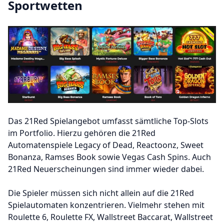
Sportwetten
Das 21Red Spielangebot umfasst sämtliche Top-Slots
im Portfolio. Hierzu gehören die 21Red
Automatenspiele Legacy of Dead, Reactoonz, Sweet
Bonanza, Ramses Book sowie Vegas Cash Spins. Auch
21Red Neuerscheinungen sind immer wieder dabei.
Die Spieler müssen sich nicht allein auf die 21Red
Spielautomaten konzentrieren. Vielmehr stehen mit
Roulette 6, Roulette FX, Wallstreet Baccarat, Wallstreet