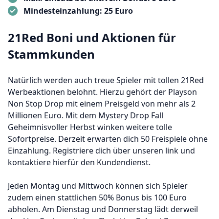
Mindesteinzahlung: 25 Euro
21Red Boni und Aktionen für
Stammkunden
Natürlich werden auch treue Spieler mit tollen 21Red
Werbeaktionen belohnt. Hierzu gehört der Playson
Non Stop Drop mit einem Preisgeld von mehr als 2
Millionen Euro. Mit dem Mystery Drop Fall
Geheimnisvoller Herbst winken weitere tolle
Sofortpreise. Derzeit erwarten dich 50 Freispiele ohne
Einzahlung. Registriere dich über unseren link und
kontaktiere hierfür den Kundendienst.
Jeden Montag und Mittwoch können sich Spieler
zudem einen stattlichen 50% Bonus bis 100 Euro
abholen. Am Dienstag und Donnerstag lädt derweil