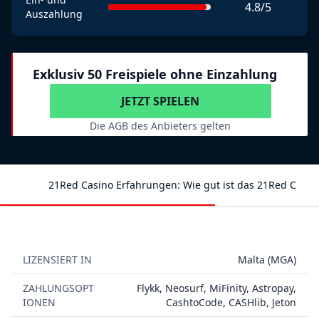
4.8/5
Auszahlung
Exklusiv 50 Freispiele ohne Einzahlung
JETZT SPIELEN
Die AGB des Anbieters gelten
21Red Casino Erfahrungen: Wie gut ist das 21Red Casin
LIZENSIERT IN
Malta (MGA)
ZAHLUNGSOPT
Flykk, Neosurf, MiFinity, Astropay,
IONEN
CashtoCode, CASHlib, Jeton