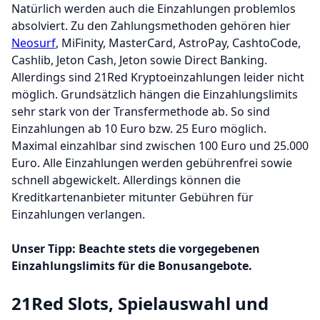
Natürlich werden auch die Einzahlungen problemlos
absolviert. Zu den Zahlungsmethoden gehören hier
Neosurf
, MiFinity, MasterCard, AstroPay, CashtoCode,
Cashlib, Jeton Cash, Jeton sowie Direct Banking.
Allerdings sind 21Red Kryptoeinzahlungen leider nicht
möglich. Grundsätzlich hängen die Einzahlungslimits
sehr stark von der Transfermethode ab. So sind
Einzahlungen ab 10 Euro bzw. 25 Euro möglich.
Maximal einzahlbar sind zwischen 100 Euro und 25.000
Euro. Alle Einzahlungen werden gebührenfrei sowie
schnell abgewickelt. Allerdings können die
Kreditkartenanbieter mitunter Gebühren für
Einzahlungen verlangen.
Unser Tipp: Beachte stets die vorgegebenen
Einzahlungslimits für die Bonusangebote.
21Red Slots, Spielauswahl und