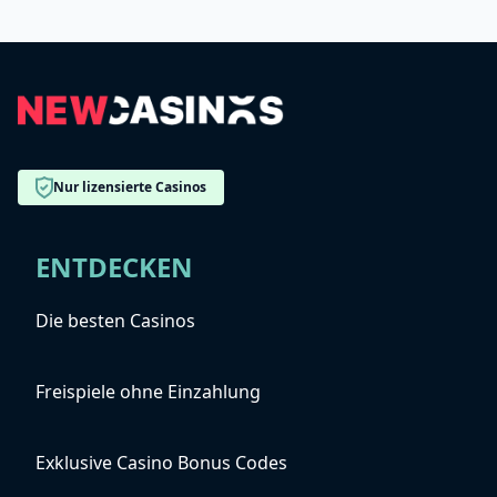
Nur lizensierte Casinos
ENTDECKEN
Die besten Casinos
Freispiele ohne Einzahlung
Exklusive Casino Bonus Codes