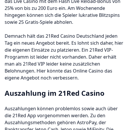
das Live Casino mit dem Flash Live Reload-Bonus von
25% von bis zu 200 Euro ein. Am Wochenende
hingegen können sich die Spieler lukrative Blitzspins
sowie 25 Gratis-Spiele abholen.
Demnach hält das 21Red Casino Deutschland jeden
Tag ein neues Angebot bereit. Es lohnt sich daher, hier
die eigenen Einsätze zu platzieren. Ein 21Red VIP-
Programm ist leider nicht vorhanden. Daher erhält
man als 21Red VIP leider keine zusätzlichen
Belohnungen. Hier könnte das Online Casino das
eigene Angebot noch verbessern.
Auszahlung im 21Red Casino
Auszahlungen können problemlos sowie auch über
die 21Red App vorgenommen werden. Zu den
Auszahlungsmethoden gehören AstroPay, der
Banktransfer, Jeton Cash, Jeton sowie MiFinity. Die