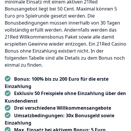
minimale Einsatz mit einem aktiven 21Red
Bonusangebot liegt bei 50 Cent. Maximal können 5
Euro pro Spielrunde gesetzt werden. Die
Bonusbedingungen müssen innerhalb von 30 Tagen
vollständig erfüllt werden. Andernfalls werden das
21Red Willkommensbonus Paket sowie alle damit
erspielten Gewinne wieder entzogen. Ein 21Red Casino
Bonus ohne Einzahlung existiert nicht. In der
folgenden Tabelle sind alle Details zu dem Bonus noch
einmal zu finden.
Bonus: 100% bis zu 200 Euro für die erste
Einzahlung
Exklusiv 50 Freispiele ohne Einzahlung über den
Kundendienst
Drei verschiedene Willkommensangebote
Umsatzbedingungen: 30x Bonusgeld sowie
Einzahlung
Max. Einsatz bei aktivem Bonus: 5 Euro