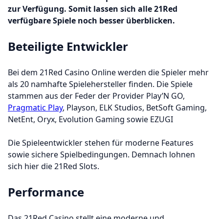
zur Verfügung. Somit lassen sich alle 21Red
verfügbare Spiele noch besser überblicken.
Beteiligte Entwickler
Bei dem 21Red Casino Online werden die Spieler mehr
als 20 namhafte Spielehersteller finden. Die Spiele
stammen aus der Feder der Provider Play’N GO,
Pragmatic Play
, Playson, ELK Studios, BetSoft Gaming,
NetEnt, Oryx, Evolution Gaming sowie EZUGI
Die Spieleentwickler stehen für moderne Features
sowie sichere Spielbedingungen. Demnach lohnen
sich hier die 21Red Slots.
Performance
Das 21Red Casino stellt eine moderne und