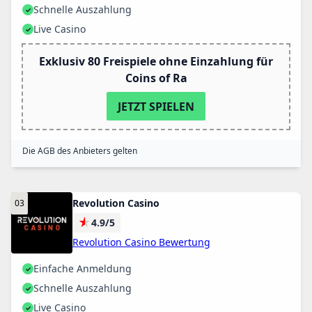
Schnelle Auszahlung
Live Casino
Exklusiv 80 Freispiele ohne Einzahlung für
Coins of Ra
JETZT SPIELEN
Die AGB des Anbieters gelten
Revolution Casino
★
4.9/5
Revolution Casino Bewertung
Einfache Anmeldung
Schnelle Auszahlung
Live Casino