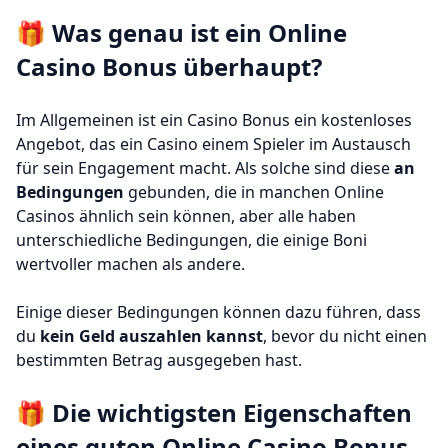
🎁 Was genau ist ein Online
Casino Bonus überhaupt?
Im Allgemeinen ist ein Casino Bonus ein kostenloses
Angebot, das ein Casino einem Spieler im Austausch
für sein Engagement macht. Als solche sind diese
an
Bedingungen
gebunden, die in manchen Online
Casinos ähnlich sein können, aber alle haben
unterschiedliche Bedingungen, die einige Boni
wertvoller machen als andere.
Einige dieser Bedingungen können dazu führen, dass
du
kein Geld auszahlen kannst
, bevor du nicht einen
bestimmten Betrag ausgegeben hast.
🎁 Die wichtigsten Eigenschaften
eines guten Online Casino Bonus