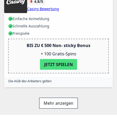
★
4.8/5
Casiny Bewertung
Einfache Anmeldung
Schnelle Auszahlung
Freispiele
BIS ZU € 500 Non- sticky Bonus
+ 100 Gratis-Spins
JETZT SPIELEN
Die AGB des Anbieters gelten
Mehr anzeigen