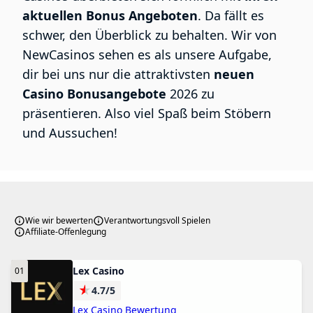
aktuellen Bonus Angeboten
. Da fällt es
schwer, den Überblick zu behalten. Wir von
NewCasinos sehen es als unsere Aufgabe,
dir bei uns nur die attraktivsten
neuen
Casino Bonusangebote
2026 zu
präsentieren. Also viel Spaß beim Stöbern
und Aussuchen!
Wie wir bewerten
Verantwortungsvoll Spielen
Affiliate-Offenlegung
Lex Casino
★
4.7/5
Lex Casino Bewertung