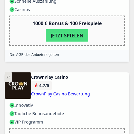
Schnelle Auszahlung
Casinos
1000 € Bonus & 100 Freispiele
JETZT SPIELEN
Die AGB des Anbieters gelten
CrownPlay Casino
★
4.7/5
CrownPlay Casino Bewertung
Innovativ
Tägliche Bonusangebote
VIP Programm