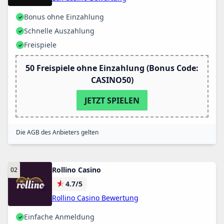
Bonus ohne Einzahlung
Schnelle Auszahlung
Freispiele
50 Freispiele ohne Einzahlung (Bonus Code:
CASINO50)
JETZT SPIELEN
Die AGB des Anbieters gelten
Rollino Casino
★
4.7/5
Rollino Casino Bewertung
Einfache Anmeldung