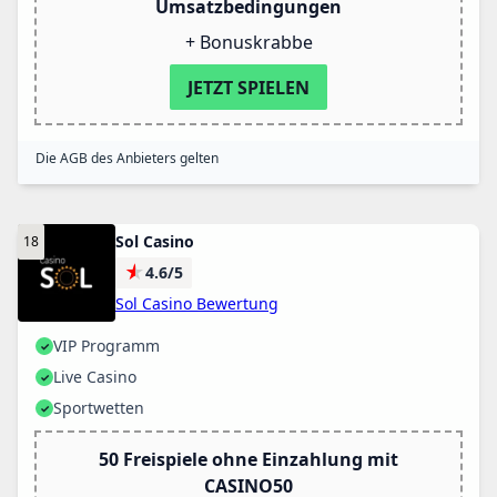
Umsatzbedingungen
+ Bonuskrabbe
JETZT SPIELEN
Die AGB des Anbieters gelten
Sol Casino
★
4.6/5
Sol Casino Bewertung
VIP Programm
Live Casino
Sportwetten
50 Freispiele ohne Einzahlung mit
CASINO50