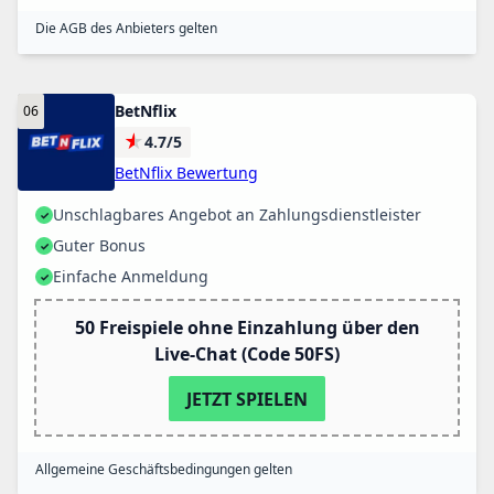
Die AGB des Anbieters gelten
BetNflix
★
4.7/5
BetNflix Bewertung
Unschlagbares Angebot an Zahlungsdienstleister
Guter Bonus
Einfache Anmeldung
50 Freispiele ohne Einzahlung über den
Live-Chat (Code 50FS)
JETZT SPIELEN
Allgemeine Geschäftsbedingungen gelten