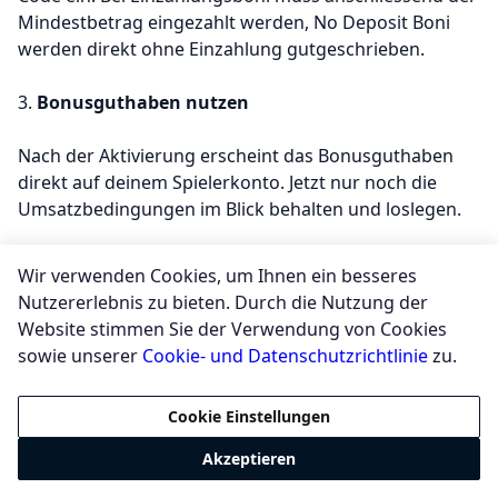
Mindestbetrag eingezahlt werden, No Deposit Boni
werden direkt ohne Einzahlung gutgeschrieben.
3.
Bonusguthaben nutzen
Nach der Aktivierung erscheint das Bonusguthaben
direkt auf deinem Spielerkonto. Jetzt nur noch die
Umsatzbedingungen im Blick behalten und loslegen.
🎁 Die wichtigsten Casino Bonus
Wir verwenden Cookies, um Ihnen ein besseres
Arten im Überblick
Nutzererlebnis zu bieten. Durch die Nutzung der
Website stimmen Sie der Verwendung von Cookies
sowie unserer
Cookie- und Datenschutzrichtlinie
zu.
Bei der großen Fülle der Bonus Angebote fällt es
wirklich schwer, noch den Überblick zu behalten. Nur
wenn du auch die unterschiedlichen Bonusarten
Cookie Einstellungen
kennst, kannst du eine fundierte Entscheidung für
Akzeptieren
dich treffen. Schließlich geht es ja um dein Geld und du