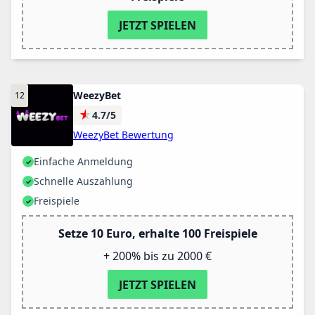
JETZT SPIELEN
WeezyBet
★
4.7/5
WeezyBet Bewertung
Einfache Anmeldung
Schnelle Auszahlung
Freispiele
Setze 10 Euro, erhalte 100 Freispiele
+ 200% bis zu 2000 €
JETZT SPIELEN