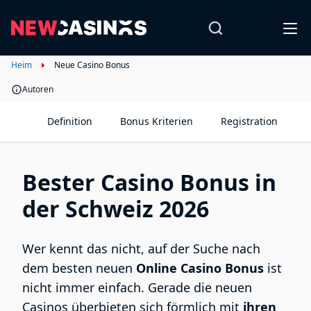
Heim
Neue Casino Bonus
Autoren
Definition
Bonus Kriterien
Registration
B
Bester Casino Bonus in
der Schweiz 2026
Wer kennt das nicht, auf der Suche nach
dem besten neuen
Online Casino Bonus
ist
nicht immer einfach. Gerade die neuen
Casinos überbieten sich förmlich mit
ihren