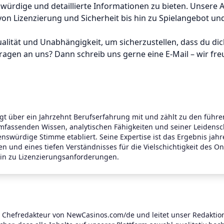
swürdige und detaillierte Informationen zu bieten. Unsere
 von Lizenzierung und Sicherheit bis hin zu Spielangebot u
lität und Unabhängigkeit, um sicherzustellen, dass du dic
ragen an uns? Dann schreib uns gerne eine E-Mail – wir fre
gt über ein Jahrzehnt Berufserfahrung mit und zählt zu den führ
mfassenden Wissen, analytischen Fähigkeiten und seiner Leidensch
uenswürdige Stimme etabliert. Seine Expertise ist das Ergebnis jah
n und eines tiefen Verständnisses für die Vielschichtigkeit des On
in zu Lizenzierungsanforderungen.
r Chefredakteur von NewCasinos.com/de und leitet unser Redakti