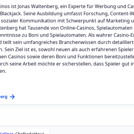
nos ist Jonas Waltenberg, ein Experte für Werbung und Cas
 Blackjack. Seine Ausbildung umfasst Forschung, Content-
in sozialer Kommunikation mit Schwerpunkt auf Marketing
enberg hat Tausende von Online-Casinos, Spielautomaten 
enntnisse zu Boni und Spielautomaten. Als wahrer Casino-En
d teilt sein umfangreiches Branchenwissen durch detaill
 Sein Ziel ist es, sowohl neuen als auch erfahrenen Spiele
uen Casinos sowie deren Boni und Funktionen bereitzustell
ch seine Arbeit möchte er sicherstellen, dass Spieler gut i
en.
berg
ellner
, Chefredakteur