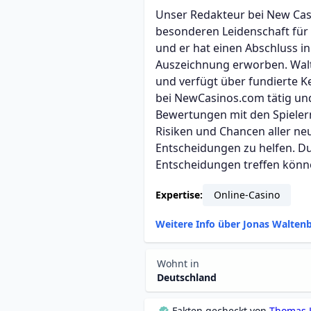
Unser Redakteur bei New Casi
besonderen Leidenschaft für
und er hat einen Abschluss 
Auszeichnung erworben. Walt
und verfügt über fundierte K
bei NewCasinos.com tätig un
Bewertungen mit den Spielern.
Risiken und Chancen aller ne
Entscheidungen zu helfen. Dur
Entscheidungen treffen könn
Expertise:
Online-Casino
Weitere Info über Jonas Walten
Wohnt in
Deutschland
Fakten gecheckt von
Thomas K