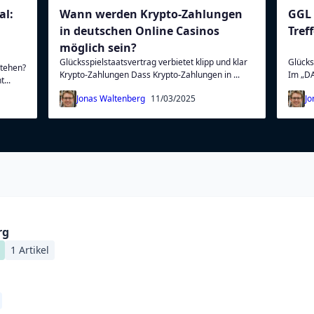
al:
Wann werden Krypto-Zahlungen
GGL 
in deutschen Online Casinos
Tref
möglich sein?
Glücksspielstaatsvertrag verbietet klipp und klar
Glücks
stehen?
Krypto-Zahlungen Dass Krypto-Zahlungen in ...
Im „DA
...
Jonas Waltenberg
11/03/2025
Jo
rg
1 Artikel