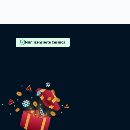
Nur lizensierte Casinos