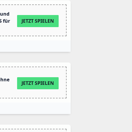
 und
S für
JETZT SPIELEN
(ohne
JETZT SPIELEN