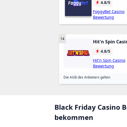
★
4.8/5
FoggyBet Casino
Bewertung
Hit'n Spin Casi
★
4.8/5
Hit'n Spin Casino
Bewertung
Die AGB des Anbieters gelten
Black Friday Casino B
bekommen