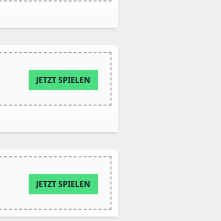
JETZT SPIELEN
JETZT SPIELEN