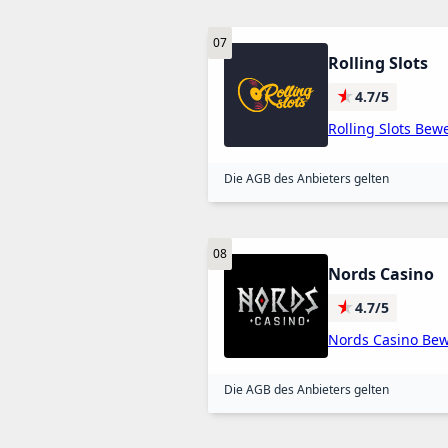
Rolling Slots
★
4.7/5
Rolling Slots Bew
Die AGB des Anbieters gelten
Nords Casino
★
4.7/5
Nords Casino Be
Die AGB des Anbieters gelten