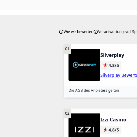
Wie wir bewerten
Verantwortungsvoll Sp
Silverplay
★
4.8/5
Silverplay Bewer
Die AGB des Anbieters gelten
Izzi Casino
★
4.8/5