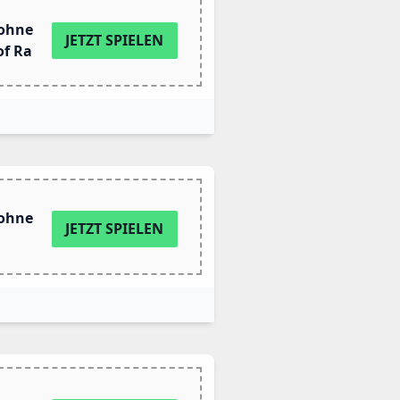
 ohne
JETZT SPIELEN
of Ra
 ohne
JETZT SPIELEN