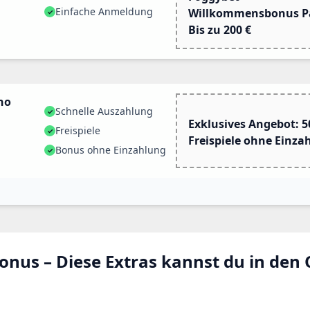
Einfache Anmeldung
Willkommensbonus P
Bis zu 200 €
no
Schnelle Auszahlung
Exklusives Angebot: 5
Freispiele
Freispiele ohne Einza
Bonus ohne Einzahlung
onus – Diese Extras kannst du in den 