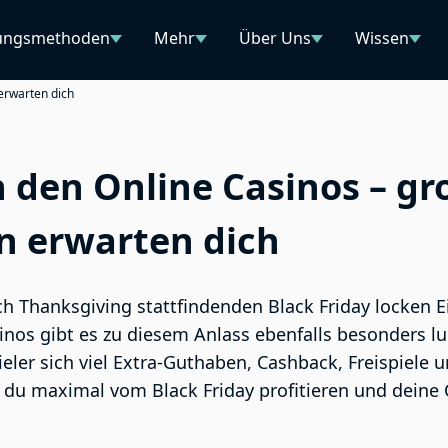
ungsmethoden
Mehr
Über Uns
Wissen
erwarten dich
n den Online Casinos – gr
n erwarten dich
ch Thanksgiving stattfindenden Black Friday locken 
sinos gibt es zu diesem Anlass ebenfalls besonders lu
eler sich viel Extra-Guthaben, Cashback, Freispiele 
e du maximal vom Black Friday profitieren und deine