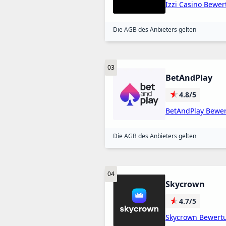
Izzi Casino Bewe
Die AGB des Anbieters gelten
BetAndPlay
★
4.8/5
BetAndPlay Bewe
Die AGB des Anbieters gelten
Skycrown
★
4.7/5
Skycrown Bewert