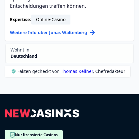
Entscheidungen treffen können.
Expertise:
Online-Casino
Weitere Info über Jonas Waltenberg
Wohnt in
Deutschland
Fakten gecheckt von
Thomas Kellner
, Chefredakteur
Nur lizensierte Casinos