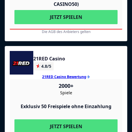
CASINO50)
JETZT SPIELEN
Die AGB des Anbieters gelten
21RED Casino
★
4.8/5
21RED Casino Bewertung
2000+
Spiele
Exklusiv 50 Freispiele ohne Einzahlung
JETZT SPIELEN