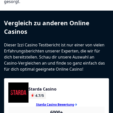
gesorgt.
Vergleich zu anderen Online
Casinos
Dieser Izzi Casino Testbericht ist nur einer von vielen
Erfahrungsberichten unserer Experten, die wir für
dich bereitstellen. Schau dir unsere Auswahl an
Casino-Vergleichen an und finde so ganz einfach das
für dich optimal geeignete Online Casino!
Starda Casino
★
4.7/5
Starda Casino Bewertung
6000+