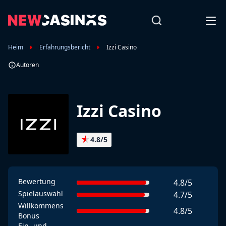
Heim
Erfahrungsbericht
Izzi Casino
Autoren
Izzi Casino
★
4.8/5
Bewertung
4.8/5
Spielauswahl
4.7/5
Willkommens
4.8/5
Bonus
Ein- und