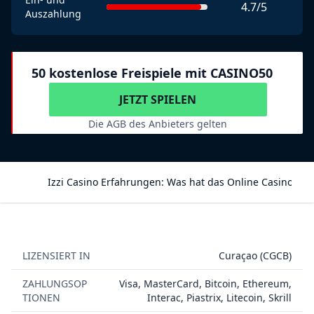
4.7/5
Auszahlung
50 kostenlose Freispiele mit CASINO50
JETZT SPIELEN
Die AGB des Anbieters gelten
Izzi Casino Erfahrungen: Was hat das Online Casino zu 
LIZENSIERT IN
Curaçao (CGCB)
ZAHLUNGSOP
Visa, MasterCard, Bitcoin, Ethereum,
TIONEN
Interac, Piastrix, Litecoin, Skrill