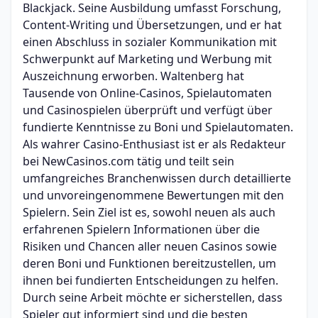
Blackjack. Seine Ausbildung umfasst Forschung,
Content-Writing und Übersetzungen, und er hat
einen Abschluss in sozialer Kommunikation mit
Schwerpunkt auf Marketing und Werbung mit
Auszeichnung erworben. Waltenberg hat
Tausende von Online-Casinos, Spielautomaten
und Casinospielen überprüft und verfügt über
fundierte Kenntnisse zu Boni und Spielautomaten.
Als wahrer Casino-Enthusiast ist er als Redakteur
bei NewCasinos.com tätig und teilt sein
umfangreiches Branchenwissen durch detaillierte
und unvoreingenommene Bewertungen mit den
Spielern. Sein Ziel ist es, sowohl neuen als auch
erfahrenen Spielern Informationen über die
Risiken und Chancen aller neuen Casinos sowie
deren Boni und Funktionen bereitzustellen, um
ihnen bei fundierten Entscheidungen zu helfen.
Durch seine Arbeit möchte er sicherstellen, dass
Spieler gut informiert sind und die besten