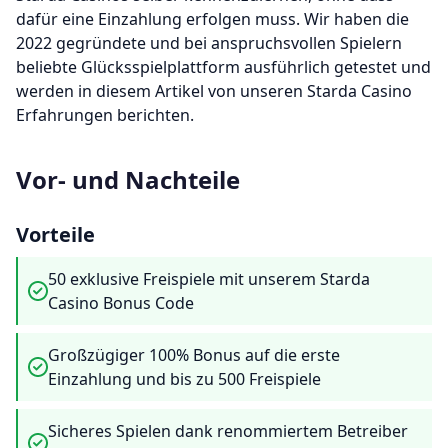
dafür eine Einzahlung erfolgen muss. Wir haben die
2022 gegründete und bei anspruchsvollen Spielern
beliebte Glücksspielplattform ausführlich getestet und
werden in diesem Artikel von unseren Starda Casino
Erfahrungen berichten.
Vor- und Nachteile
Vorteile
50 exklusive Freispiele mit unserem Starda
Casino Bonus Code
Großzügiger 100% Bonus auf die erste
Einzahlung und bis zu 500 Freispiele
Sicheres Spielen dank renommiertem Betreiber