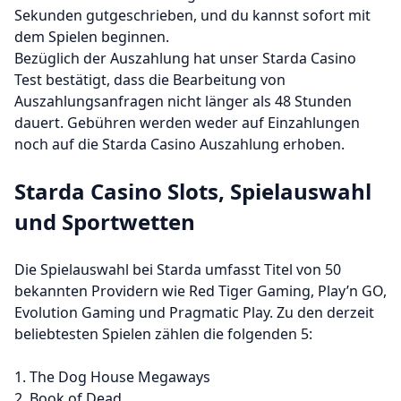
Sekunden gutgeschrieben, und du kannst sofort mit
dem Spielen beginnen.
Bezüglich der Auszahlung hat unser Starda Casino
Test bestätigt, dass die Bearbeitung von
Auszahlungsanfragen nicht länger als 48 Stunden
dauert. Gebühren werden weder auf Einzahlungen
noch auf die Starda Casino Auszahlung erhoben.
Starda Casino Slots, Spielauswahl
und Sportwetten
Die Spielauswahl bei Starda umfasst Titel von 50
bekannten Providern wie Red Tiger Gaming, Play’n GO,
Evolution Gaming und Pragmatic Play. Zu den derzeit
beliebtesten Spielen zählen die folgenden 5:
1. The Dog House Megaways
2. Book of Dead