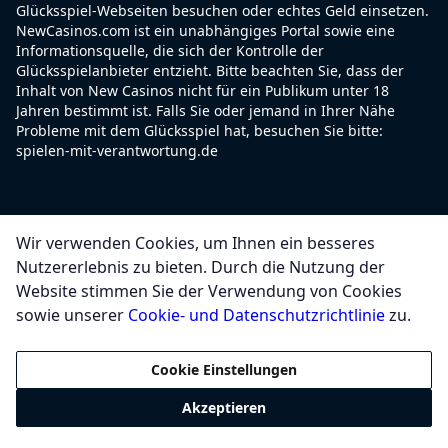
Glücksspiel-Webseiten besuchen oder echtes Geld einsetzen.
NewCasinos.com ist ein unabhängiges Portal sowie eine
Informationsquelle, die sich der Kontrolle der
Glücksspielanbieter entzieht. Bitte beachten Sie, dass der
Inhalt von New Casinos nicht für ein Publikum unter 18
Jahren bestimmt ist. Falls Sie oder jemand in Ihrer Nähe
Probleme mit dem Glücksspiel hat, besuchen Sie bitte:
spielen-mit-verantwortung.de
Wir verwenden Cookies, um Ihnen ein besseres
Spiele verantwortungsbewusst
Nutzererlebnis zu bieten. Durch die Nutzung der
BZgA-Telefonberatung zur Glücksspielsucht: 0800 1
Website stimmen Sie der Verwendung von Cookies
37 27 00
sowie unserer
Cookie- und Datenschutzrichtlinie
zu.
Cookie Einstellungen
Akzeptieren