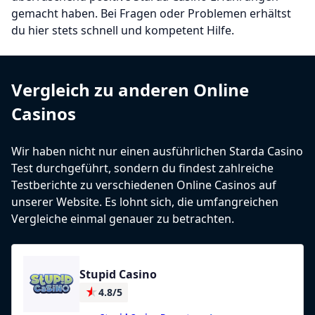
gemacht haben. Bei Fragen oder Problemen erhältst
du hier stets schnell und kompetent Hilfe.
Vergleich zu anderen Online
Casinos
Wir haben nicht nur einen ausführlichen Starda Casino
Test durchgeführt, sondern du findest zahlreiche
Testberichte zu verschiedenen Online Casinos auf
unserer Website. Es lohnt sich, die umfangreichen
Vergleiche einmal genauer zu betrachten.
Stupid Casino
★
4.8/5