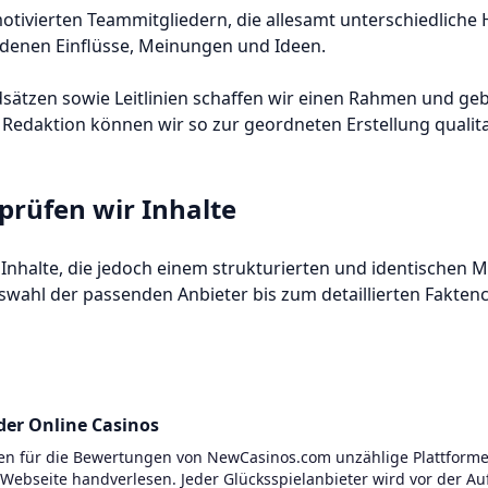
otivierten Teammitgliedern, die allesamt unterschiedlich
iedenen Einflüsse, Meinungen und Ideen.
sätzen sowie Leitlinien schaffen wir einen Rahmen und geb
Redaktion können wir so zur geordneten Erstellung qualita
prüfen wir Inhalte
ge Inhalte, die jedoch einem strukturierten und identischen
Auswahl der passenden Anbieter bis zum detaillierten Fakten
der Online Casinos
 für die Bewertungen von NewCasinos.com unzählige Plattformen 
Webseite handverlesen. Jeder Glücksspielanbieter wird vor der A