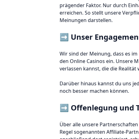
prägender Faktor. Nur durch Einha
erreichen. So stellt unsere Verpf
Meinungen darstellen.
➡️ Unser Engagement 
Wir sind der Meinung, dass es im 
den Online Casinos ein. Unsere Me
verlassen kannst, die die Realität
Darüber hinaus kannst du uns je
noch besser machen können.
➡️ Offenlegung und 
Über alle unsere Partnerschaften
Regel sogenannten Affiliate-Part