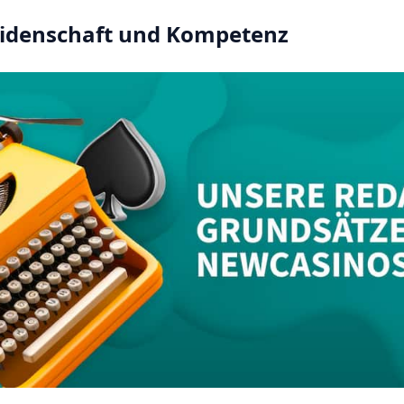
eidenschaft und Kompetenz