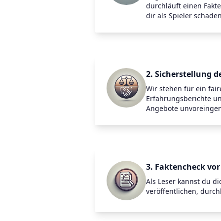
durchläuft einen Fakt
dir als Spieler schad
2. Sicherstellung d
Wir stehen für ein fa
Erfahrungsberichte und
Angebote unvoreingen
3. Faktencheck vor
Als Leser kannst du di
veröffentlichen, durc