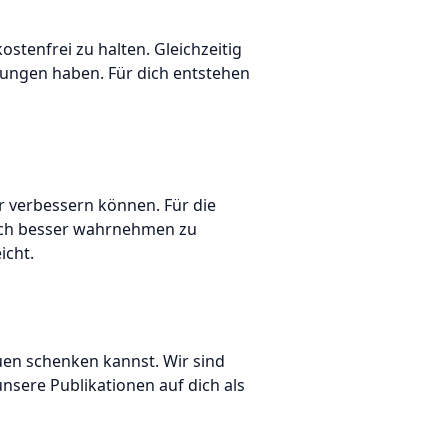
ostenfrei zu halten. Gleichzeitig
rtungen haben. Für dich entstehen
r verbessern können. Für die
noch besser wahrnehmen zu
icht.
uen schenken kannst. Wir sind
sere Publikationen auf dich als