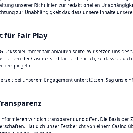
ltung unserer Richtlinien zur redaktionellen Unabhängigkei
lichtung zur Unabhängigkeit dar, dass unsere Inhalte unser
für Fair Play
Glücksspiel immer fair ablaufen sollte. Wir setzen uns desh
inungen der Casinos sind fair und ehrlich, so dass du dich
 widerspiegeln.
derzeit bei unserem Engagement unterstützen. Sag uns ein
Transparenz
 informieren wir dich transparent und offen. Die Basis der
nerschaften. Hat dich unser Testbericht von einem Casino ü