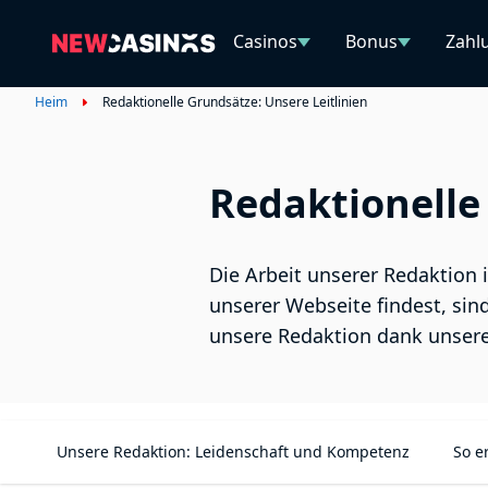
Casinos
Bonus
Zahl
Heim
Redaktionelle Grundsätze: Unsere Leitlinien
Redaktionelle
Die Arbeit unserer Redaktion 
unserer Webseite findest, sind
unsere Redaktion dank unserer
Unsere Redaktion: Leidenschaft und Kompetenz
So e