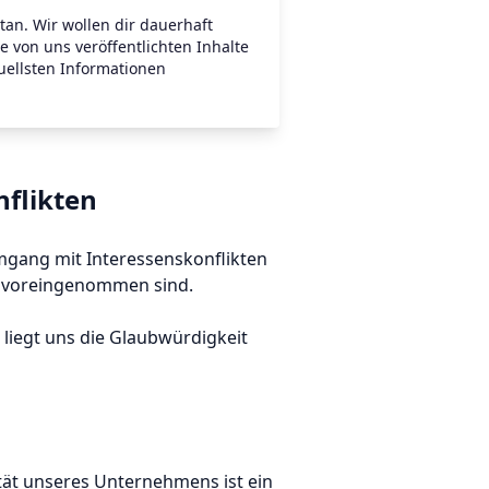
etan. Wir wollen dir dauerhaft
e von uns veröffentlichten Inhalte
tuellsten Informationen
flikten
mgang mit Interessenskonflikten
 unvoreingenommen sind.
liegt uns die Glaubwürdigkeit
ität unseres Unternehmens ist ein