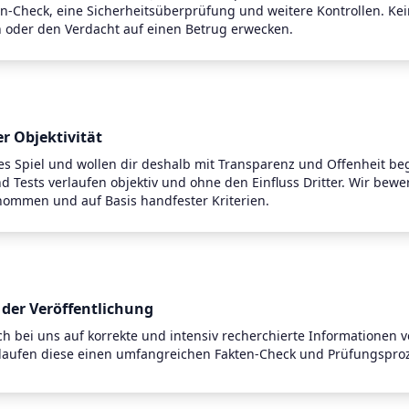
en-Check, eine Sicherheitsüberprüfung und weitere Kontrollen. K
en oder den Verdacht auf einen Betrug erwecken.
er Objektivität
ires Spiel und wollen dir deshalb mit Transparenz und Offenheit b
 Tests verlaufen objektiv und ohne den Einfluss Dritter. Wir bewe
ommen und auf Basis handfester Kriterien.
 der Veröffentlichung
ch bei uns auf korrekte und intensiv recherchierte Informationen v
hlaufen diese einen umfangreichen Fakten-Check und Prüfungspro