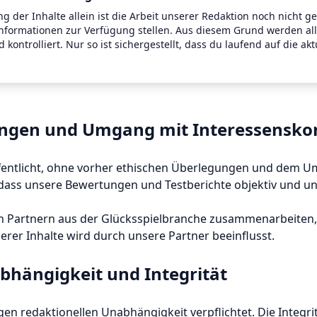
ng der Inhalte allein ist die Arbeit unserer Redaktion noch nicht g
Informationen zur Verfügung stellen. Aus diesem Grund werden all
kontrolliert. Nur so ist sichergestellt, dass du laufend auf die ak
ungen und Umgang mit Interessenskon
ffentlicht, ohne vorher ethischen Überlegungen und dem U
r, dass unsere Bewertungen und Testberichte objektiv und
n Partnern aus der Glücksspielbranche zusammenarbeiten, 
rer Inhalte wird durch unsere Partner beeinflusst.
bhängigkeit und Integrität
gen redaktionellen Unabhängigkeit verpflichtet. Die Integr