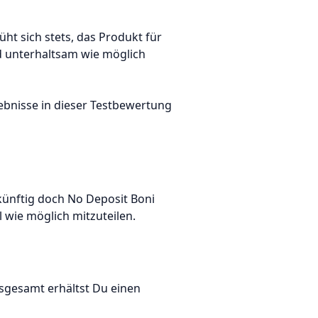
t sich stets, das Produkt für
d unterhaltsam wie möglich
ebnisse in dieser Testbewertung
ukünftig doch No Deposit Boni
 wie möglich mitzuteilen.
nsgesamt erhältst Du einen