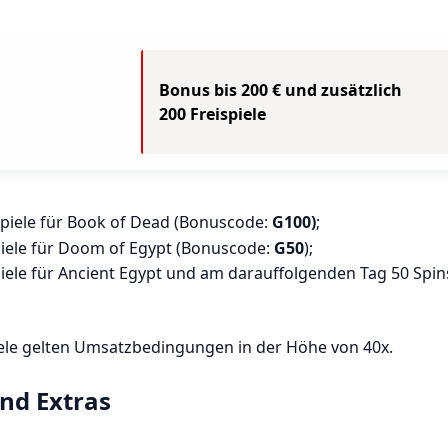
Bonus bis 200 € und zusätzlich
200 Freispiele
ispiele für Book of Dead (Bonuscode:
G100)
;
spiele für Doom of Egypt (Bonuscode:
G50
);
spiele für Ancient Egypt und am darauffolgenden Tag 50 Spin
iele gelten Umsatzbedingungen in der Höhe von 40x.
nd Extras