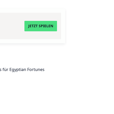
JETZT SPIELEN
s für Egyptian Fortunes