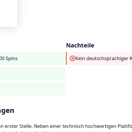
Nachteile
00 Spins
Kein deutschsprachiger 
ngen
n erster Stelle. Neben einer technisch hochwertigen Plattf