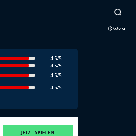
Autoren
4.5/5
4.5/5
4.5/5
4.5/5
JETZT SPIELEN