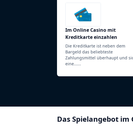
Im Online Casino mit
Kreditkarte einzahlen
Die Kreditkarte ist neben dem
Bargeld das beliebteste
Zahlungsmittel überhaupt und si
eine......
Das Spielangebot im G