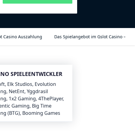
ot Casino Auszahlung
Das Spielangebot im Gslot Casino – Spi
INO SPIELEENTWICKLER
ft, Elk Studios, Evolution
ng, NetEnt, Yggdrasil
ng, 1x2 Gaming, 4ThePlayer,
entic Gaming, Big Time
ng (BTG), Booming Games