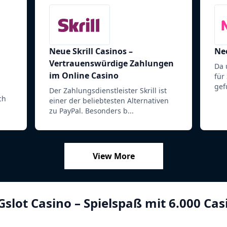
Neue Skrill Casinos –
Ne
Vertrauenswürdige Zahlungen
Da 
im Online Casino
für
gef
Der Zahlungsdienstleister Skrill ist
ch
einer der beliebtesten Alternativen
zu PayPal. Besonders b...
View More
slot Casino – Spielspaß mit 6.000 Cas