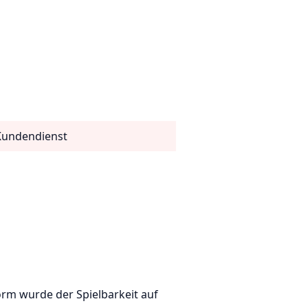
Kundendienst
orm wurde der Spielbarkeit auf