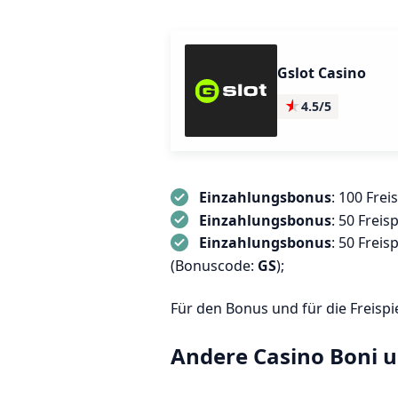
Gslot Casino
★
4.5/5
Einzahlungsbonus
: 100 Fre
Einzahlungsbonus
: 50 Frei
Einzahlungsbonus
: 50 Frei
(Bonuscode:
GS
);
Für den Bonus und für die Freisp
Andere Casino Boni u