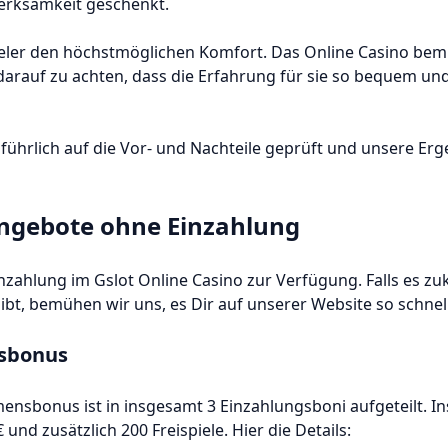
rksamkeit geschenkt.
eler den höchstmöglichen Komfort. Das Online Casino bemüh
arauf zu achten, dass die Erfahrung für sie so bequem un
führlich auf die Vor- und Nachteile geprüft und unsere Erg
Angebote ohne Einzahlung
nzahlung im Gslot Online Casino zur Verfügung. Falls es z
ibt, bemühen wir uns, es Dir auf unserer Website so schnell
nsbonus
ensbonus ist in insgesamt 3 Einzahlungsboni aufgeteilt. I
und zusätzlich 200 Freispiele. Hier die Details: