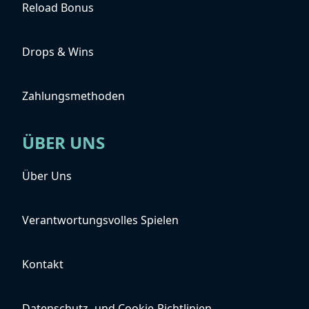
Reload Bonus
Drops & Wins
Zahlungsmethoden
ÜBER UNS
Über Uns
Verantwortungsvolles Spielen
Kontakt
Datenschutz- und Cookie-Richtlinien