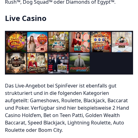
Rush™, Dog Squad™ oder Diamonds of Egypt™.
Live Casino
Das Live-Angebot bei SpinFever ist ebenfalls gut
strukturiert und in die folgenden Kategorien
aufgeteilt: Gameshows, Roulette, Blackjack, Baccarat
und Poker. Verfügbar sind hier beispielsweise 2 Hand
Casino Hold’em, Bet on Teen Patti, Golden Wealth
Baccarat, Speed Blackjack, Lightning Roulette, Auto
Roulette oder Boom City.