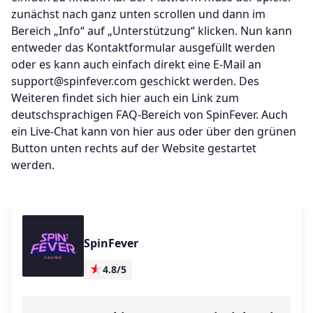
zunächst nach ganz unten scrollen und dann im
Bereich „Info“ auf „Unterstützung“ klicken. Nun kann
entweder das Kontaktformular ausgefüllt werden
oder es kann auch einfach direkt eine E-Mail an
support@spinfever.com geschickt werden. Des
Weiteren findet sich hier auch ein Link zum
deutschsprachigen FAQ-Bereich von SpinFever. Auch
ein Live-Chat kann von hier aus oder über den grünen
Button unten rechts auf der Website gestartet
werden.
SpinFever
★
4.8/5