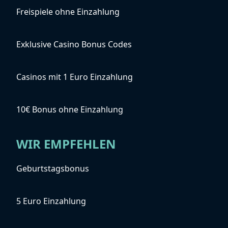
Freispiele ohne Einzahlung
Exklusive Casino Bonus Codes
Casinos mit 1 Euro Einzahlung
10€ Bonus ohne Einzahlung
WIR EMPFEHLEN
Geburtstagsbonus
5 Euro Einzahlung