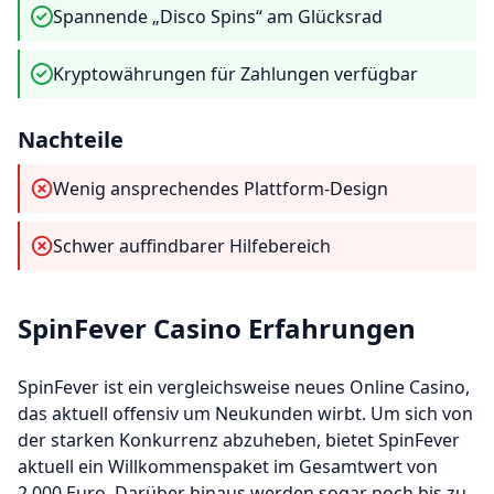
Spannende „Disco Spins“ am Glücksrad
Kryptowährungen für Zahlungen verfügbar
Nachteile
Wenig ansprechendes Plattform-Design
Schwer auffindbarer Hilfebereich
SpinFever Casino Erfahrungen
SpinFever ist ein vergleichsweise neues Online Casino,
das aktuell offensiv um Neukunden wirbt. Um sich von
der starken Konkurrenz abzuheben, bietet SpinFever
aktuell ein Willkommenspaket im Gesamtwert von
2.000 Euro. Darüber hinaus werden sogar noch bis zu