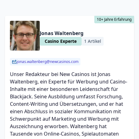
10+ Jahre Erfahrung
Jonas Waltenberg
Casino Experte
1 Artikel
jonas.waltenberg@newcasinos.com
Unser Redakteur bei New Casinos ist Jonas
Waltenberg, ein Experte für Werbung und Casino-
Inhalte mit einer besonderen Leidenschaft für
Blackjack. Seine Ausbildung umfasst Forschung,
Content-Writing und Übersetzungen, und er hat
einen Abschluss in sozialer Kommunikation mit
Schwerpunkt auf Marketing und Werbung mit
Auszeichnung erworben. Waltenberg hat
Tausende von Online-Casinos, Spielautomaten