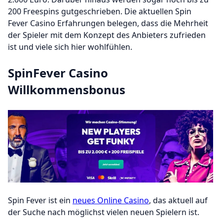
200 Freespins gutgeschrieben. Die aktuellen Spin
Fever Casino Erfahrungen belegen, dass die Mehrheit
der Spieler mit dem Konzept des Anbieters zufrieden
ist und viele sich hier wohlfühlen.
SpinFever Casino
Willkommensbonus
Spin Fever ist ein
neues Online Casino
, das aktuell auf
der Suche nach möglichst vielen neuen Spielern ist.