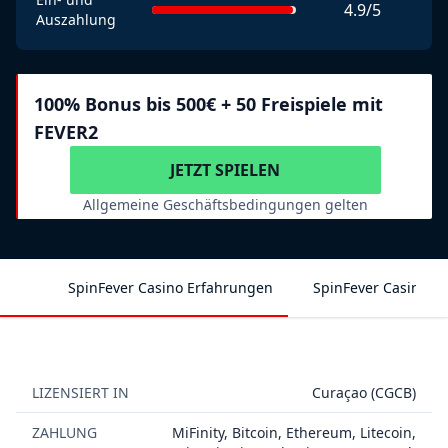
4.9/5
Auszahlung
100% Bonus bis 500€ + 50 Freispiele mit
FEVER2
JETZT SPIELEN
Allgemeine Geschäftsbedingungen gelten
SpinFever Casino Erfahrungen
SpinFever Casino 
LIZENSIERT IN
Curaçao (CGCB)
ZAHLUNG
MiFinity, Bitcoin, Ethereum, Litecoin,