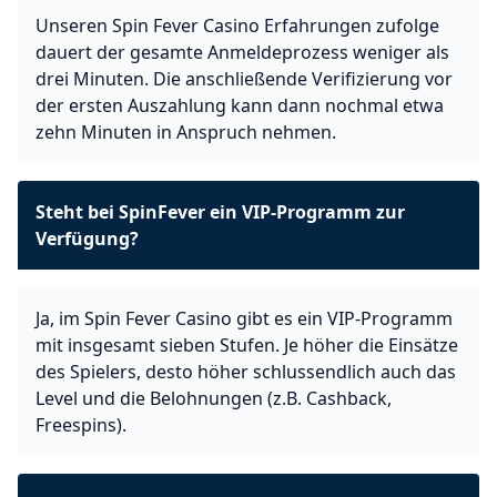
Unseren Spin Fever Casino Erfahrungen zufolge
dauert der gesamte Anmeldeprozess weniger als
drei Minuten. Die anschließende Verifizierung vor
der ersten Auszahlung kann dann nochmal etwa
zehn Minuten in Anspruch nehmen.
Steht bei SpinFever ein VIP-Programm zur
Verfügung?
Ja, im Spin Fever Casino gibt es ein VIP-Programm
mit insgesamt sieben Stufen. Je höher die Einsätze
des Spielers, desto höher schlussendlich auch das
Level und die Belohnungen (z.B. Cashback,
Freespins).