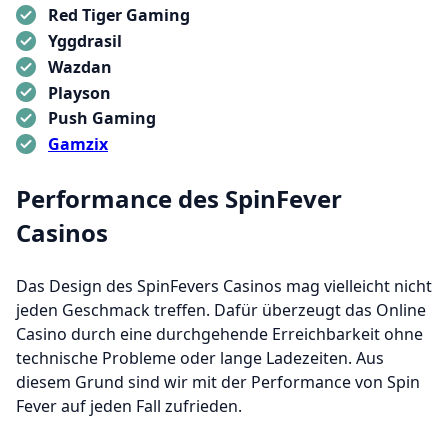
Red Tiger Gaming
Yggdrasil
Wazdan
Playson
Push Gaming
Gamzix
Performance des SpinFever
Casinos
Das Design des SpinFevers Casinos mag vielleicht nicht
jeden Geschmack treffen. Dafür überzeugt das Online
Casino durch eine durchgehende Erreichbarkeit ohne
technische Probleme oder lange Ladezeiten. Aus
diesem Grund sind wir mit der Performance von Spin
Fever auf jeden Fall zufrieden.