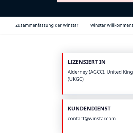
Zusammenfassung der Winstar
Winstar Willkommen
LIZENSIERT IN
Alderney (AGCC), United Ki
(UKGC)
KUNDENDIENST
contact@winstar.com