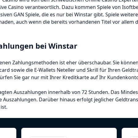
Live Casino verantwortlich. Dazu kommen Spiele von Isoftbet
iven GAN Spiele, die es nur bei Winstar gibt. Spiele weite
schaden, auch wenn die bereits vorhandenen Titel vor alle
ahlungen bei Winstar
enen Zahlungsmethoden ist eher überschaubar. Sie können 
ard sowie die E-Wallets Neteller und Skrill für Ihren Geld
rfen Sie gar nur mit Ihrer Kreditkarte auf Ihr Kundenkonto
agten Auszahlungen innerhalb von 72 Stunden. Das Mindeste
die Auszahlungen. Darüber hinaus erfolgt jeglicher Geldtra
ist.