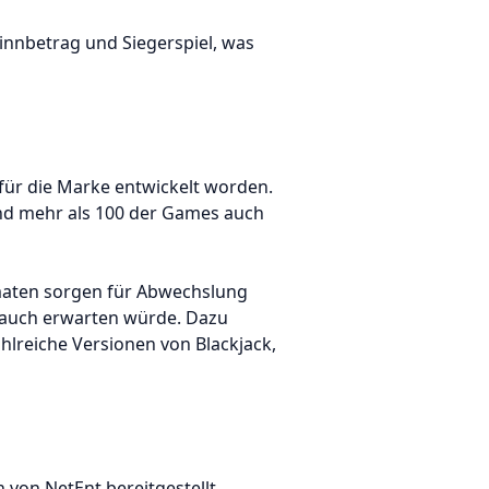
innbetrag und Siegerspiel, was
 für die Marke entwickelt worden.
sind mehr als 100 der Games auch
omaten sorgen für Abwechslung
 auch erwarten würde. Dazu
hlreiche Versionen von Blackjack,
 von NetEnt bereitgestellt.