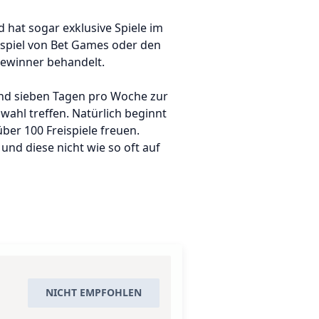
 hat sogar exklusive Spiele im
eispiel von Bet Games oder den
Gewinner behandelt.
und sieben Tagen pro Woche zur
wahl treffen. Natürlich beginnt
er 100 Freispiele freuen.
 und diese nicht wie so oft auf
NICHT EMPFOHLEN