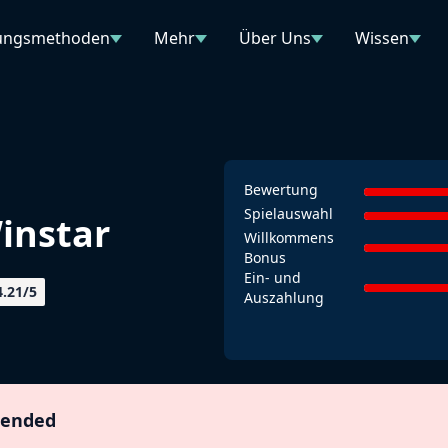
ungsmethoden
Mehr
Über Uns
Wissen
Bewertung
Spielauswahl
instar
Willkommens
Bonus
Ein- und
4.21/5
Auszahlung
mended