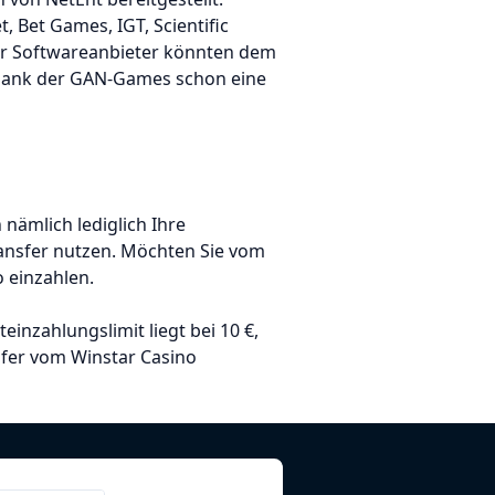
, Bet Games, IGT, Scientific
rer Softwareanbieter könnten dem
m dank der GAN-Games schon eine
nämlich lediglich Ihre
transfer nutzen. Möchten Sie vom
 einzahlen.
inzahlungslimit liegt bei 10 €,
nsfer vom Winstar Casino