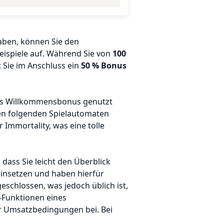
aben, können Sie den
eispiele auf. Während Sie von
100
t Sie im Anschluss ein
50 % Bonus
 des Willkommensbonus genutzt
 den folgenden Spielautomaten
 Immortality, was eine tolle
dass Sie leicht den Überblick
insetzen und haben hierfür
eschlossen, was jedoch üblich ist,
e-Funktionen eines
er Umsatzbedingungen bei. Bei