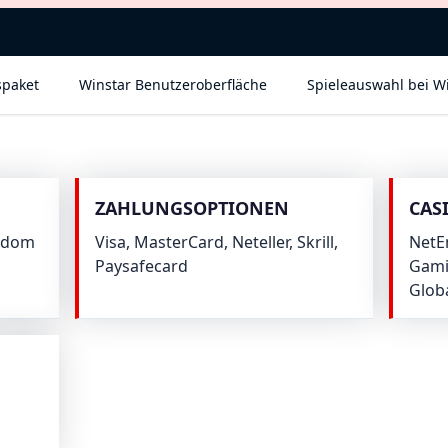
spaket
Winstar Benutzeroberfläche
Spieleauswahl bei W
ZAHLUNGSOPTIONEN
CAS
ngdom
Visa, MasterCard, Neteller, Skrill,
NetE
Paysafecard
Gami
Glob