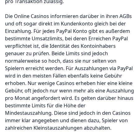
pro Transaktion zulässig.
Die Online Casinos informieren darüber in ihren AGBs
und oft sogar direkt im Kundenkonto gleich bei der
Einzahlung. Für jedes PayPal Konto gibt es außerdem
bestimmte Umsatzlimits, bei deren Erreichen PayPal
verpflichtet ist, die Identität des Kontoinhabers
genauer zu prüfen. Beide Limits sind jedoch
normalerweise so hoch, dass sie nur selten von
Spielern erreicht werden. Für Auszahlungen via PayPal
wird in den meisten Fällen ebenfalls keine Gebühr
erhoben. Nur wenige Casinos erheben hier eine kleine
Gebühr, oft jedoch nur wenn mehr als eine Auszahlung
pro Monat angefordert wird. Es gelten darüber hinaus
bestimmte Limits für die Höhe der
Mindestauszahlung. Diese sind jedoch in den Casinos
immer klar angegeben und dienen dazu, Spieler von
zahlreichen Kleinstauszahlungen abzuhalten.