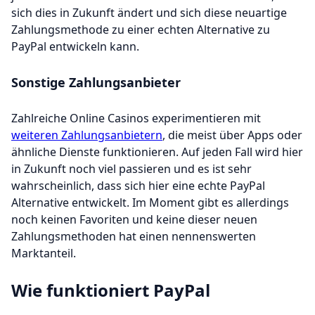
sich dies in Zukunft ändert und sich diese neuartige
Zahlungsmethode zu einer echten Alternative zu
PayPal entwickeln kann.
Sonstige Zahlungsanbieter
Zahlreiche Online Casinos experimentieren mit
weiteren Zahlungsanbietern
, die meist über Apps oder
ähnliche Dienste funktionieren. Auf jeden Fall wird hier
in Zukunft noch viel passieren und es ist sehr
wahrscheinlich, dass sich hier eine echte PayPal
Alternative entwickelt. Im Moment gibt es allerdings
noch keinen Favoriten und keine dieser neuen
Zahlungsmethoden hat einen nennenswerten
Marktanteil.
Wie funktioniert PayPal