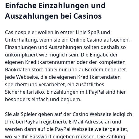
Einfache Einzahlungen und
Auszahlungen bei Casinos
Casinospieler wollen in erster Linie Spaß und
Unterhaltung, wenn sie ein Online Casino aufsuchen.
Einzahlungen und Auszahlungen sollten deshalb so
unkompliziert wie möglich sein. Die Eingabe der
eigenen Kreditkartennummer oder der kompletten
Bankdaten stört dabei nur und außerdem bedeutet
jede Webseite, die die eigenen Kreditkartendaten
speichert und verarbeitet, ein zusätzliches
Sicherheitsrisiko. Einzahlungen mit PayPal sind hier
besonders einfach und bequem.
Sie als Spieler geben auf der Casino Webseite lediglich
Ihre bei PayPal registrierte E-Mail-Adresse an und
werden dann auf die PayPal Webseite weitergeleitet,
wo Sie Ihr Passwort eingeben müssen. Die Zahlung