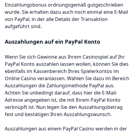
Einzahlungsbonus ordnungsgemäß gutgeschrieben
wurde. Sie erhalten dazu auch noch einmal eine E-Mail
von PayPal, in der alle Details der Transaktion
aufgeführt sind.
Auszahlungen auf ein PayPal Konto
Wenn Sie sich Gewinne aus Ihrem Casinospiel auf Ihr
PayPal Konto auszahlen lassen wollen, können Sie dies
ebenfalls im Kassenbereich Ihres Spielerkontos im
Online Casino veranlassen. Wählen Sie dazu im Bereich
Auszahlungen die Zahlungsmethode PayPal aus.
Achten Sie unbedingt darauf, dass hier die E-Mail-
Adresse angegeben ist, die mit Ihrem PayPal Konto
verknüpft ist. Nun legen Sie den Auszahlungsbetrag
fest und bestätigen Ihren Auszahlungswunsch.
Auszahlungen aus einem PayPal Casino werden in der