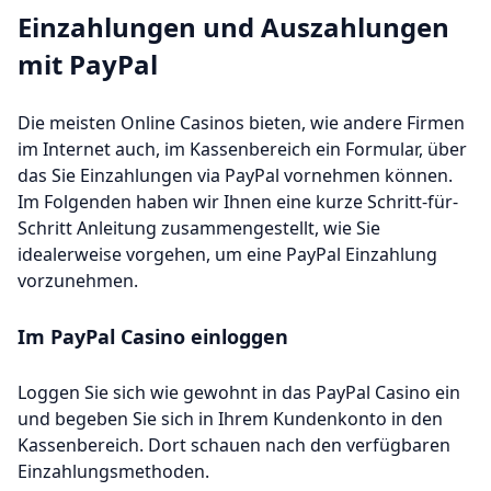
Einzahlungen und Auszahlungen
mit PayPal
Die meisten Online Casinos bieten, wie andere Firmen
im Internet auch, im Kassenbereich ein Formular, über
das Sie Einzahlungen via PayPal vornehmen können.
Im Folgenden haben wir Ihnen eine kurze Schritt-für-
Schritt Anleitung zusammengestellt, wie Sie
idealerweise vorgehen, um eine PayPal Einzahlung
vorzunehmen.
Im PayPal Casino einloggen
Loggen Sie sich wie gewohnt in das PayPal Casino ein
und begeben Sie sich in Ihrem Kundenkonto in den
Kassenbereich. Dort schauen nach den verfügbaren
Einzahlungsmethoden.