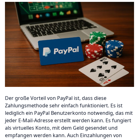
Der große Vorteil von PayPal ist, dass diese
Zahlungsmethode sehr einfach funktioniert. Es ist
lediglich ein PayPal Benutzerkonto notwendig, das mit
jeder E-Mail-Adresse erstellt werden kann. Es fungiert
als virtuelles Konto, mit dem Geld gesendet und
empfangen werden kann. Auch Einzahlungen von