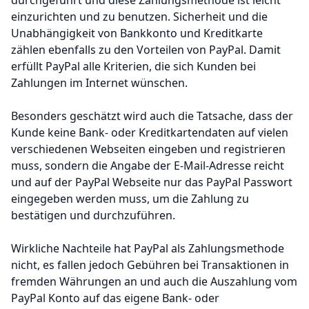
durchgeführt und diese Zahlungsmethode ist leicht
einzurichten und zu benutzen. Sicherheit und die
Unabhängigkeit von Bankkonto und Kreditkarte
zählen ebenfalls zu den Vorteilen von PayPal. Damit
erfüllt PayPal alle Kriterien, die sich Kunden bei
Zahlungen im Internet wünschen.
Besonders geschätzt wird auch die Tatsache, dass der
Kunde keine Bank- oder Kreditkartendaten auf vielen
verschiedenen Webseiten eingeben und registrieren
muss, sondern die Angabe der E-Mail-Adresse reicht
und auf der PayPal Webseite nur das PayPal Passwort
eingegeben werden muss, um die Zahlung zu
bestätigen und durchzuführen.
Wirkliche Nachteile hat PayPal als Zahlungsmethode
nicht, es fallen jedoch Gebühren bei Transaktionen in
fremden Währungen an und auch die Auszahlung vom
PayPal Konto auf das eigene Bank- oder