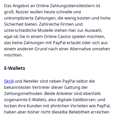
Das Angebot an Online Zahlungsdienstleistern ist
groß. Nutzer wollen heute schnelle und
unkomplizierte Zahlungen, die wenig kosten und hohe
Sicherheit bieten. Zahlreiche Firmen und
unterschiedliche Modelle stehen hier zur Auswahl,
egal ob Sie in einem Online Casino spielen möchten,
das keine Zahlungen mit PayPal erlaubt oder sich aus
einem anderen Grund nach einer Alternative umsehen
möchten.
E-Wallets
Skrill
und Neteller sind neben PayPal selbst die
bekanntesten Vertreter dieser Gattung der
Zahlungsmethoden. Beide Anbieter sind ebenfalls
sogenannte E-Wallets, also digitale Geldbörsen, und
locken ihre Kunden mit ähnlichen Vorteilen wie PayPal,
haben aber bisher nicht dieselbe Beliebtheit erreichen