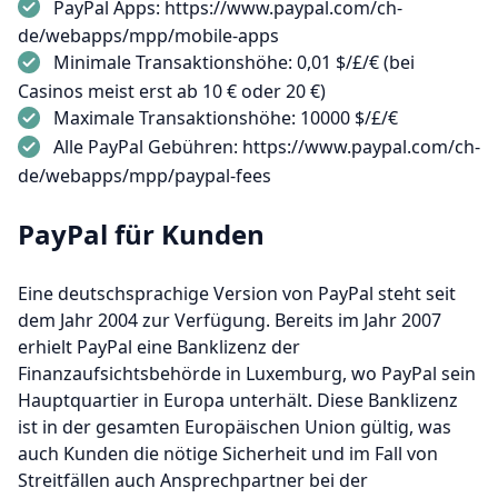
PayPal Apps: https://www.paypal.com/ch-
de/webapps/mpp/mobile-apps
Minimale Transaktionshöhe: 0,01 $/£/€ (bei
Casinos meist erst ab 10 € oder 20 €)
Maximale Transaktionshöhe: 10000 $/£/€
Alle PayPal Gebühren: https://www.paypal.com/ch-
de/webapps/mpp/paypal-fees
PayPal für Kunden
Eine deutschsprachige Version von PayPal steht seit
dem Jahr 2004 zur Verfügung. Bereits im Jahr 2007
erhielt PayPal eine Banklizenz der
Finanzaufsichtsbehörde in Luxemburg, wo PayPal sein
Hauptquartier in Europa unterhält. Diese Banklizenz
ist in der gesamten Europäischen Union gültig, was
auch Kunden die nötige Sicherheit und im Fall von
Streitfällen auch Ansprechpartner bei der