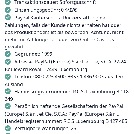
Transaktionsdauer: Sofortgutschrift
Einzahlungsgebühr: 0 $/£/€
PayPal Käuferschutz: Rückerstattung der
Zahlungen, falls der Kunde nichts erhalten hat oder
das Produkt anders ist als beworben. Achtung, nicht
mehr für Zahlungen an oder von Online Casinos
gewährt.
Gegründet: 1999
Adresse: PayPal (Europe) S.à r.l. et Cie, S.C.A. 22-24
Boulevard Royal L-2449 Luxembourg
Telefon: 0800 723 4500, +353 1 436 9003 aus dem
Ausland
Handelsregisternummer: R.C.S. Luxembourg B 118
349
Persönlich haftende Gesellschafterin der PayPal
(Europe) S.à r.l. et Cie, S.C.A.: PayPal (Europe) S.à r.l.,
Handelsregisternummer: R.C.S Luxembourg B 127 485
Verfügbare Währungen: 25