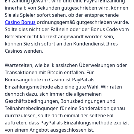
Einzahlung gewährt wird und eine PayPal Einzahlung
innerhalb von Sekunden gutgeschrieben wird, können
Sie als Spieler sofort sehen, ob der entsprechende
Casino Bonus
ordnungsgemäß gutgeschrieben wurde.
Sollte dies nicht der Fall sein oder der Bonus Code vom
Betreiber nicht korrekt angewandt worden sein,
können Sie sich sofort an den Kundendienst Ihres
Casinos wenden.
Wartezeiten, wie bei klassischen Überweisungen oder
Transaktionen mit Bitcoin entfallen. Für
Bonusangebote im Casino ist PayPal als
Einzahlungsmethode also eine gute Wahl. Wir raten
dennoch dazu, sich immer die allgemeinen
Geschäftsbedingungen, Bonusbedingungen und
Teilnahmebedingungen für eine Sonderaktion genau
durchzulesen, sollte doch einmal der seltene Fall
auftreten, dass PayPal als Einzahlungsmethode explizit
von einem Angebot ausgeschlossen ist.