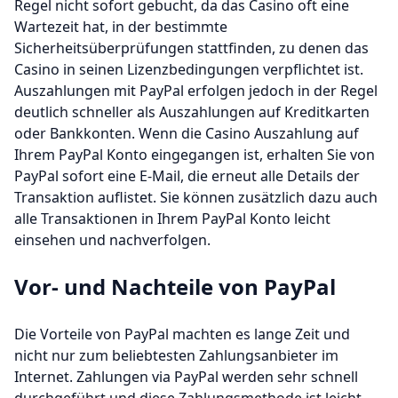
Regel nicht sofort gebucht, da das Casino oft eine
Wartezeit hat, in der bestimmte
Sicherheitsüberprüfungen stattfinden, zu denen das
Casino in seinen Lizenzbedingungen verpflichtet ist.
Auszahlungen mit PayPal erfolgen jedoch in der Regel
deutlich schneller als Auszahlungen auf Kreditkarten
oder Bankkonten. Wenn die Casino Auszahlung auf
Ihrem PayPal Konto eingegangen ist, erhalten Sie von
PayPal sofort eine E-Mail, die erneut alle Details der
Transaktion auflistet. Sie können zusätzlich dazu auch
alle Transaktionen in Ihrem PayPal Konto leicht
einsehen und nachverfolgen.
Vor- und Nachteile von PayPal
Die Vorteile von PayPal machten es lange Zeit und
nicht nur zum beliebtesten Zahlungsanbieter im
Internet. Zahlungen via PayPal werden sehr schnell