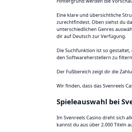
Hintergrund werden die Vorschaub
Eine klare und übersichtliche Str
zurechtfindest. Oben siehst du da
unterschiedlichen Genres auswäh
dir auf Deutsch zur Verfügung.
Die Suchfunktion ist so gestalte
den Softwareherstellern zu filtern
Der Fußbereich zeigt dir die Zah
Wir finden, dass das Svenreels Ca
Spieleauswahl bei Sv
Im Svenreels Casino dreht sich all
kannst du aus über 2.000 Titeln a