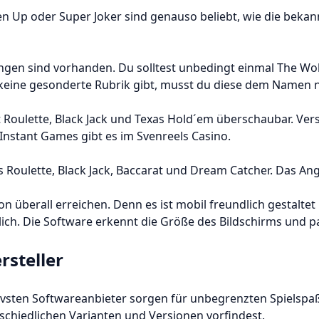
en Up oder Super Joker sind genauso beliebt, wie die bekan
ngen sind vorhanden. Du solltest unbedingt einmal The Wo
 keine gesonderte Rubrik gibt, musst du diese dem Namen 
mit Roulette, Black Jack und Texas Hold´em überschaubar. V
Instant Games gibt es im Svenreels Casino.
s Roulette, Black Jack, Baccarat und Dream Catcher. Das Ang
on überall erreichen. Denn es ist mobil freundlich gestalt
h. Die Software erkennt die Größe des Bildschirms und pa
rsteller
vsten Softwareanbieter sorgen für unbegrenzten Spielspaß
erschiedlichen Varianten und Versionen vorfindest.