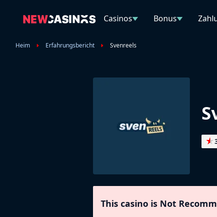
Casinos
Bonus
Zahl
Heim
Erfahrungsbericht
Svenreels
S
★
This casino is Not Recom