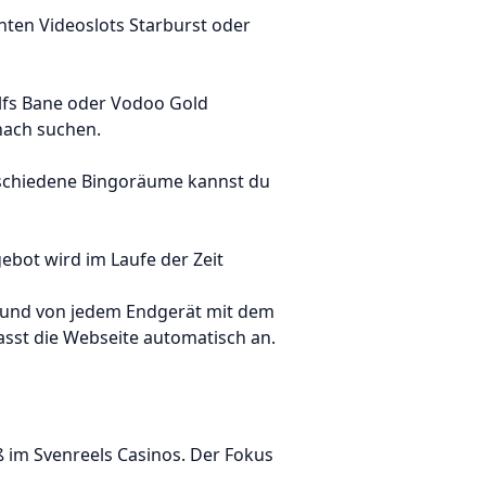
nten Videoslots Starburst oder
lfs Bane oder Vodoo Gold
nach suchen.
erschiedene Bingoräume kannst du
ebot wird im Laufe der Zeit
et und von jedem Endgerät mit dem
sst die Webseite automatisch an.
 im Svenreels Casinos. Der Fokus