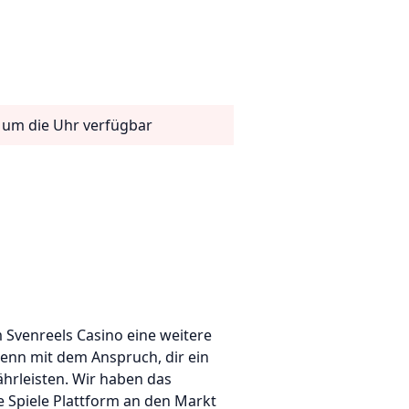
 um die Uhr verfügbar
m Svenreels Casino eine weitere
Denn mit dem Anspruch, dir ein
ährleisten. Wir haben das
e Spiele Plattform an den Markt