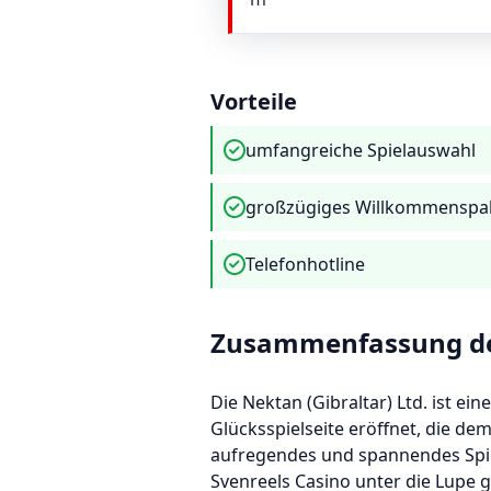
Vorteile
umfangreiche Spielauswahl
großzügiges Willkommenspa
Telefonhotline
Zusammenfassung de
Die Nektan (Gibraltar) Ltd. ist e
Glücksspielseite eröffnet, die de
aufregendes und spannendes Spiele
Svenreels Casino unter die Lupe 