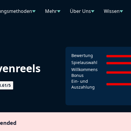
ungsmethoden
Mehr
Über Uns
Wissen
Bewertung
Spielauswahl
venreels
Willkommens
Bonus
Ein- und
3.61/5
Auszahlung
mended