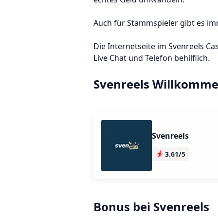
Auch für Stammspieler gibt es imm
Die Internetseite im Svenreels Ca
Live Chat und Telefon behilflich.
Svenreels Willkomm
Svenreels
★
3.61/5
Bonus bei Svenreels