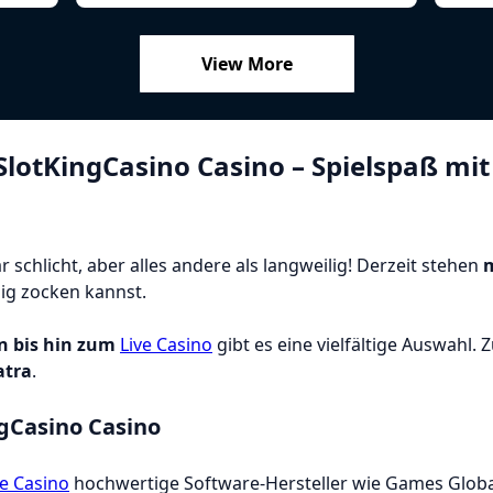
View More
SlotKingCasino Casino – Spielspaß mit
 schlicht, aber alles andere als langweilig! Derzeit stehen
m
ig zocken kannst.
n bis hin zum
Live Casino
gibt es eine vielfältige Auswahl.
atra
.
ngCasino Casino
e Casino
hochwertige Software-Hersteller wie Games Globa