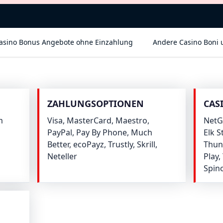
Casino Bonus Angebote ohne Einzahlung
Andere Casino Boni 
ZAHLUNGSOPTIONEN
CAS
m
Visa, MasterCard, Maestro,
NetG
PayPal, Pay By Phone, Much
Elk S
Better, ecoPayz, Trustly, Skrill,
Thun
Neteller
Play,
Spin