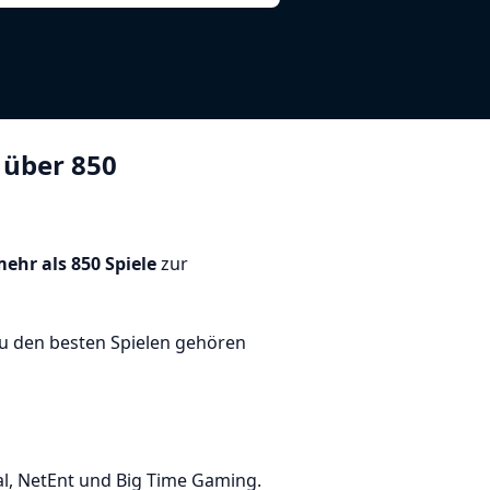
 über 850
ehr als 850 Spiele
zur
 Zu den besten Spielen gehören
l, NetEnt und Big Time Gaming.