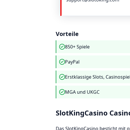
Vorteile
850+ Spiele
PayPal
Erstklassige Slots, Casinospie
MGA und UKGC
SlotKingCasino Casi
Das SlotKingCasino besticht mit 