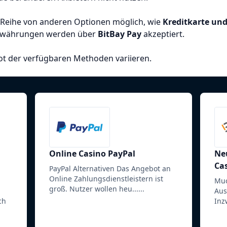
e Reihe von anderen Optionen möglich, wie
Kreditkarte und
towährungen werden über
BitBay Pay
akzeptiert.
t der verfügbaren Methoden variieren.
Online Casino PayPal
Ne
Ca
PayPal Alternativen Das Angebot an
Online Zahlungsdienstleistern ist
Muc
groß. Nutzer wollen heu......
Aus
ch
Inz