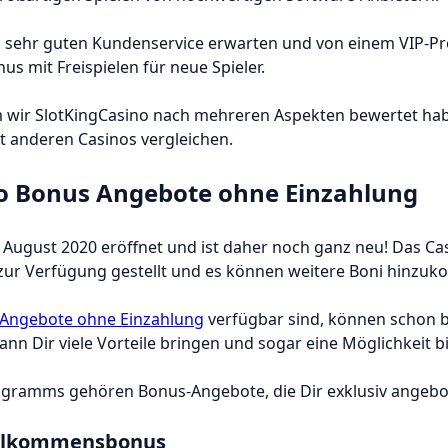
n sehr guten Kundenservice erwarten und von einem VIP-Pr
 mit Freispielen für neue Spieler.
em wir SlotKingCasino nach mehreren Aspekten bewertet ha
t anderen Casinos vergleichen.
no Bonus Angebote ohne Einzahlung
 August 2020 eröffnet und ist daher noch ganz neu! Das Ca
zur Verfügung gestellt und es können weitere Boni hinzu
Angebote ohne Einzahlung
verfügbar sind, können schon ba
ann Dir viele Vorteile bringen und sogar eine Möglichkeit b
rogramms gehören Bonus-Angebote, die Dir exklusiv angeb
illkommensbonus