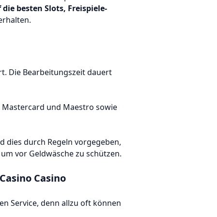
 die besten Slots, Freispiele-
erhalten.
t. Die Bearbeitungszeit dauert
a, Mastercard und Maestro sowie
rd dies durch Regeln vorgegeben,
h, um vor Geldwäsche zu schützen.
Casino Casino
en Service, denn allzu oft können