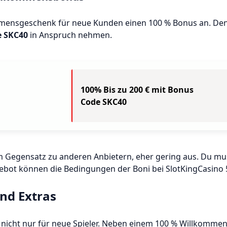
ommensgeschenk für neue Kunden einen 100 % Bonus an. De
e SKC40
in Anspruch nehmen.
100% Bis zu 200 € mit Bonus
Code SKC40
m Gegensatz zu anderen Anbietern, eher gering aus. Du mu
bot können die Bedingungen der Boni bei SlotKingCasino 
nd Extras
 nicht nur für neue Spieler. Neben einem 100 % Willkomme