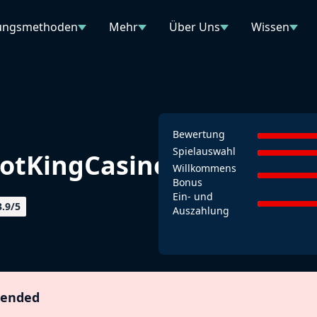
ungsmethoden
Mehr
Über Uns
Wissen
Bewertung
Spielauswahl
lotKingCasino
Willkommens
Bonus
Ein- und
3.9/5
Auszahlung
mended