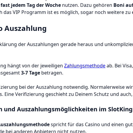
fast jedem Tag der Woche
nutzen. Dazu gehören
Boni auf
h das VIP Programm ist es möglich, sogar noch weitere zu 
no Auszahlung
Erklärung der Auszahlungen gerade heraus und unkomplizier
ung hängt von der jeweiligen
Zahlungsmethode
ab. Bei Vis
insgesamt
3-7 Tage
betragen.
rifizierung bei der Auszahlung notwendig. Normalerweise wi
ss. Eine Verifizierung geschieht zu Deinem Schutz und auc
n und Auszahlungsmöglichkeiten im SlotKing
d Auszahlungsmethode
spricht für das Casino und einen gut
e bei anderen Anbietern nicht nutzen.