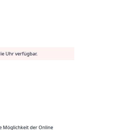
ie Uhr verfügbar.
ne Möglichkeit der Online