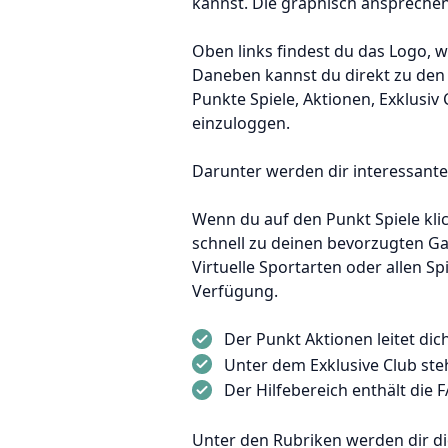
kannst. Die graphisch ansprechen
Oben links findest du das Logo, w
Daneben kannst du direkt zu den 
Punkte Spiele, Aktionen, Exklusiv 
einzuloggen.
Darunter werden dir interessant
Wenn du auf den Punkt Spiele klic
schnell zu deinen bevorzugten Gam
Virtuelle Sportarten oder allen S
Verfügung.
Der Punkt Aktionen leitet di
Unter dem Exklusive Club ste
Der Hilfebereich enthält die
Unter den Rubriken werden dir die