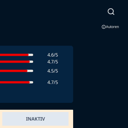
Autoren
4.6/5
4.7/5
4.5/5
4.7/5
INAKTIV