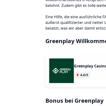
belohnt. Zudem gibt es tolle weit
Eine Hilfe, die eine ausführliche 
äußerst qualifizierter und netter
besetzt, was wir aber damit ents
Greenplay Willkomm
Greenplay Casin
★
4.6/5
Bonus bei Greenplay