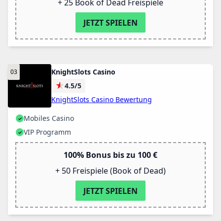
+ 25 Book of Dead Freispiele
JETZT SPIELEN
KnightSlots Casino
★
4.5/5
KnightSlots Casino Bewertung
Mobiles Casino
VIP Programm
100% Bonus bis zu 100 €
+ 50 Freispiele (Book of Dead)
JETZT SPIELEN