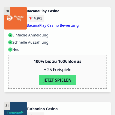
BacanaPlay Casino
★
4.9/5
BacanaPlay Casino Bewertung
Einfache Anmeldung
Schnelle Auszahlung
Neu
100% bis zu 100€ Bonus
+ 25 Freispiele
JETZT SPIELEN
Turbonino Casino