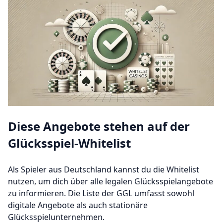
Diese Angebote stehen auf der
Glücksspiel-Whitelist
Als Spieler aus Deutschland kannst du die Whitelist
nutzen, um dich über alle legalen Glücksspielangebote
zu informieren. Die Liste der GGL umfasst sowohl
digitale Angebote als auch stationäre
Glücksspielunternehmen.