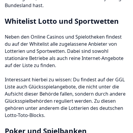
Bundesland hast.
Whitelist Lotto und Sportwetten
Neben den Online Casinos und Spielotheken findest
du auf der Whitelist alle zugelassene Anbieter von
Lotterien und Sportwetten. Dabei sind sowohl
stationäre Betriebe als auch reine Internet-Angebote
auf der Liste zu finden.
Interessant hierbei zu wissen: Du findest auf der GGL
Liste auch Glücksspielangebote, die nicht unter die
Aufsicht dieser Behörde fallen, sondern durch andere
Glücksspielbehörden reguliert werden. Zu diesen
gehören unter anderem die Lotterien des deutschen
Lotto-Toto-Blocks.
Poker und Spielbanken