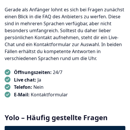
Gerade als Anfänger lohnt es sich bei Fragen zunächst
einen Blick in die FAQ des Anbieters zu werfen. Diese
sind in mehreren Sprachen verfügbar, aber nicht
besonders umfangreich. Solltest du daher lieber
persönlichen Kontakt aufnehmen, steht dir ein Live-
Chat und ein Kontaktformular zur Auswahl. In beiden
Fällen erhältst du kompetente Antworten in
verschiedenen Sprachen rund um die Uhr.
Öffnungszeiten:
24/7
Live chat:
Ja
Telefon:
Nein
E-Mail:
Kontaktformular
Yolo – Häufig gestellte Fragen