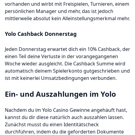
vorhanden und wirbt mit Freispielen, Turnieren, einem
persönlichen Manager und mehr, das ist jedoch
mittlerweile absolut kein Alleinstellungsmerkmal mehr.
Yolo Cashback Donnerstag
Jeden Donnerstag erwartet dich ein 10% Cashback, der
einen Teil deine Verluste in der vorangegangenen
Woche wieder ausgleicht. Die Cashback Summe wird
automatisch deinem Spielerkonto gutgeschrieben und
ist mit keinerlei Umsatzbedingungen verbunden.
Ein- und Auszahlungen im Yolo
Nachdem du im Yolo Casino Gewinne angehäuft hast,
kannst du dir diese natürlich auch auszahlen lassen.
Zunächst musst du einen Identitätscheck
durchführen, indem du die geforderten Dokumente