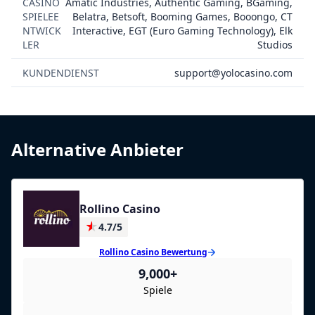
CASINO
Amatic Industries, Authentic Gaming, BGaming,
SPIELEE
Belatra, Betsoft, Booming Games, Booongo, CT
NTWICK
Interactive, EGT (Euro Gaming Technology), Elk
LER
Studios
KUNDENDIENST
support@yolocasino.com
Alternative Anbieter
Rollino Casino
★
4.7/5
Rollino Casino Bewertung
9,000+
Spiele