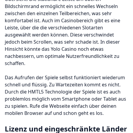
Bildschirmrand ermöglicht ein schnelles Wechseln
zwischen den einzelnen Teilbereichen, was sehr
komfortabel ist. Auch im Casinobereich gibt es eine
Leiste, über die die verschiedenen Slotarten
ausgewählt werden können. Diese verschwindet
jedoch beim Scrollen, was sehr schade ist. In dieser
Hinsicht könnte das Yolo Casino noch etwas
nachbessern, um optimale Nutzerfreundlichkeit zu
schaffen.
Das Aufrufen der Spiele selbst funktioniert wiederum
schnell und flüssig. Zu Wartezeiten kommt es nicht.
Durch die HMTL5 Technologie der Spiele ist es auch
problemlos möglich vom Smartphone oder Tablet aus
zu spielen. Rufe die Webseite einfach über deinen
mobilen Browser auf und schon geht es los.
Lizenz und eingeschränkte Länder