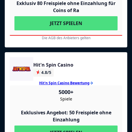
Exklusiv 80 Freispiele ohne Einzahlung für
Coins of Ra
JETZT SPIELEN
Die AGB des Anbieters gelten
Hit'n Spin Casino
★
4.8/5
Hit'n Spin Casino Bewertung
5000+
Spiele
Exklusives Angebot: 50 Freispiele ohne
Einzahlung