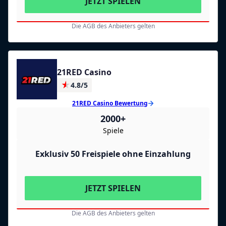
JETZT SPIELEN
Die AGB des Anbieters gelten
21RED Casino
★
4.8/5
21RED Casino Bewertung
2000+
Spiele
Exklusiv 50 Freispiele ohne Einzahlung
JETZT SPIELEN
Die AGB des Anbieters gelten