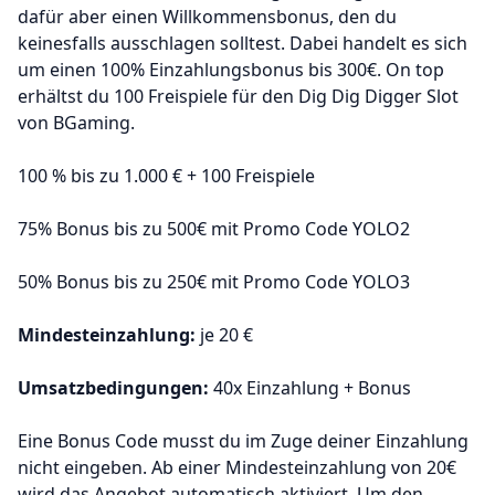
dafür aber einen Willkommensbonus, den du
keinesfalls ausschlagen solltest. Dabei handelt es sich
um einen 100% Einzahlungsbonus bis 300€. On top
erhältst du 100 Freispiele für den Dig Dig Digger Slot
von BGaming.
100 % bis zu 1.000 € + 100 Freispiele
75% Bonus bis zu 500€ mit Promo Code YOLO2
50% Bonus bis zu 250€ mit Promo Code YOLO3
Mindesteinzahlung:
je 20 €
Umsatzbedingungen:
40x Einzahlung + Bonus
Eine Bonus Code musst du im Zuge deiner Einzahlung
nicht eingeben. Ab einer Mindesteinzahlung von 20€
wird das Angebot automatisch aktiviert. Um den