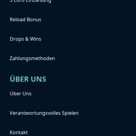
Reload Bonus
Drops & Wins
Zahlungsmethoden
ÜBER UNS
Über Uns
Verantwortungsvolles Spielen
Kontakt