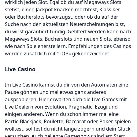
wirklich jeden Slot. Egal ob du auf Megaways Slots
stehst, einen Jackpot knacken möchtest, Klassiker
oder Bücherslots bevorzugst, oder ob du auf der
Suche nach den aktuellsten Neuerscheinungen bist,
du wirst garantiert fündig. Gefiltert werden kann nach
Megaways Slots, Bücherslots und neuen Slots, ebenso
wie nach Spieleherstellern. Empfehlungen des Casinos
werden zusätzlich mit “TOP» gekennzeichnet.
Live Casino
Im Live Casino kannst du dir von den Automaten eine
Pause gönnen und mal etwas ganz anderes
ausprobieren. Hier erwarten dich die Live Games mit
Live Dealern von Evolution, Pragmatic, Ezugi und
einigen anderen. Wenn du schon immer mal eine
Partie Blackjack, Roulette, Baccarat oder Poker spielen
wolltest, solltest du nicht lange zögern und dein Glück
versuchen. Auch beliebte Gameshows sind am Start,