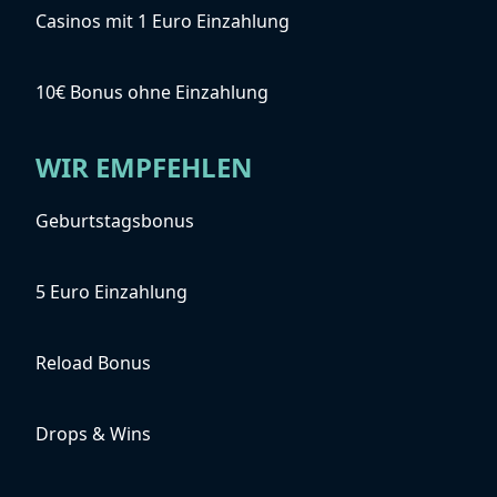
Casinos mit 1 Euro Einzahlung
10€ Bonus ohne Einzahlung
WIR EMPFEHLEN
Geburtstagsbonus
5 Euro Einzahlung
Reload Bonus
Drops & Wins