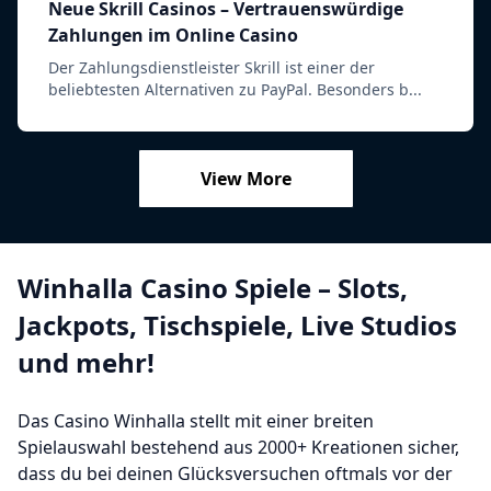
Neue Skrill Casinos – Vertrauenswürdige
Zahlungen im Online Casino
Der Zahlungsdienstleister Skrill ist einer der
beliebtesten Alternativen zu PayPal. Besonders b...
View More
Winhalla Casino Spiele – Slots,
Jackpots, Tischspiele, Live Studios
und mehr!
Das Casino Winhalla stellt mit einer breiten
Spielauswahl bestehend aus 2000+ Kreationen sicher,
dass du bei deinen Glücksversuchen oftmals vor der