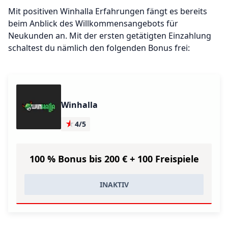
Mit positiven Winhalla Erfahrungen fängt es bereits
beim Anblick des Willkommensangebots für
Neukunden an. Mit der ersten getätigten Einzahlung
schaltest du nämlich den folgenden Bonus frei:
Winhalla
★
4/5
100 % Bonus bis 200 € + 100 Freispiele
INAKTIV