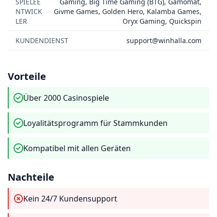
SPIELEE
Gaming, Big Time Gaming (BTG), Gamomat,
NTWICK
Givme Games, Golden Hero, Kalamba Games,
LER
Oryx Gaming, Quickspin
KUNDENDIENST
support@winhalla.com
Vorteile
Über 2000 Casinospiele
Loyalitätsprogramm für Stammkunden
Kompatibel mit allen Geräten
Nachteile
Kein 24/7 Kundensupport