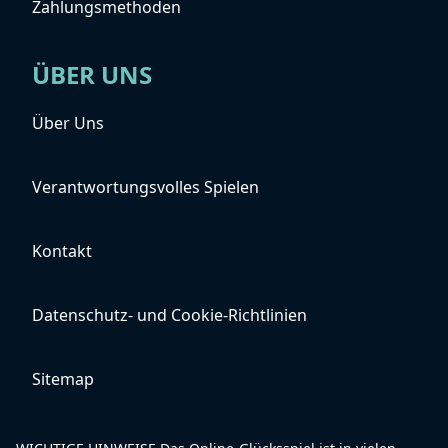
Zahlungsmethoden
ÜBER UNS
Über Uns
Verantwortungsvolles Spielen
Kontakt
Datenschutz- und Cookie-Richtlinien
Sitemap