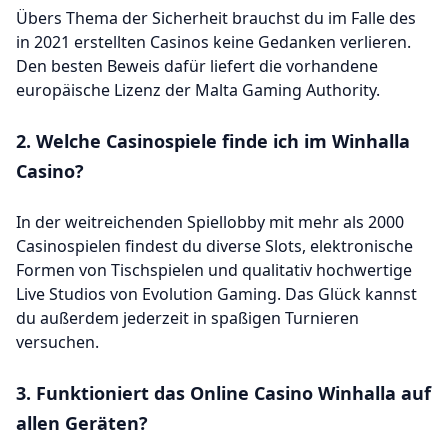
Übers Thema der Sicherheit brauchst du im Falle des
in 2021 erstellten Casinos keine Gedanken verlieren.
Den besten Beweis dafür liefert die vorhandene
europäische Lizenz der Malta Gaming Authority.
2. Welche Casinospiele finde ich im Winhalla
Casino?
In der weitreichenden Spiellobby mit mehr als 2000
Casinospielen findest du diverse Slots, elektronische
Formen von Tischspielen und qualitativ hochwertige
Live Studios von Evolution Gaming. Das Glück kannst
du außerdem jederzeit in spaßigen Turnieren
versuchen.
3. Funktioniert das Online Casino Winhalla auf
allen Geräten?