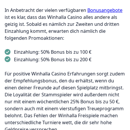
In Anbetracht der vielen verfügbaren
Bonusangebote
ist es klar, dass das Winhalla Casino alles andere als
geizig ist. Sobald es nämlich zur Zweiten und dritten
Einzahlung kommt, erwarten dich nämlich die
folgenden Promoaktionen:
Einzahlung: 50% Bonus bis zu 100 €
Einzahlung: 50% Bonus bis zu 200 €
Für positive Winhalla Casino Erfahrungen sorgt zudem
der Empfehlungsbonus, den du erhältst, wenn du
einen deiner Freunde auf diesen Spielplatz mitbringst.
Die Loyalität der Stammspieler wird außerdem nicht
nur mit einem wöchentlichen 25% Bonus bis zu 50 €,
sondern auch mit einem vierstufigen Treueprogramm
belohnt. Das Fehlen der Winhalla Freispiele machen
unterschiedliche Turniere wett, die dir sehr hohe
Geldpreise versprechen.