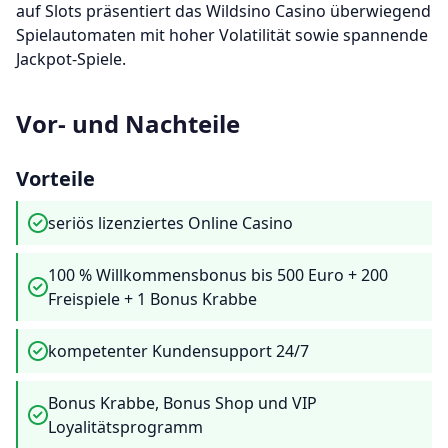
auf Slots präsentiert das Wildsino Casino überwiegend
Spielautomaten mit hoher Volatilität sowie spannende
Jackpot-Spiele.
Vor- und Nachteile
Vorteile
seriös lizenziertes Online Casino
100 % Willkommensbonus bis 500 Euro + 200
Freispiele + 1 Bonus Krabbe
kompetenter Kundensupport 24/7
Bonus Krabbe, Bonus Shop und VIP
Loyalitätsprogramm