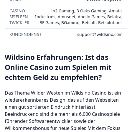
CASINO
1x2 Gaming, 3 Oaks Gaming, Amatic
SPIELEEN
Industries, Amusnet, Apollo Games, Belatra,
TWICKLER
BF Games, BGaming, Betsoft, Betsolutions
KUNDENDIENST
support@wildsino.com
Wildsino Erfahrungen: Ist das
Online Casino zum Spielen mit
echtem Geld zu empfehlen?
Das Thema Wilder Westen im Wildsino Casino ist ein
wiedererkennbares Design, das auf den Webseiten
einen gut sortierten Eindruck hinterlässt.
Beeindruckend sind die mehr als 6.000 Casinospiele
führender Softwareentwickler sowie der
Willkommensbonus für neue Spieler. Mit dem Fokus