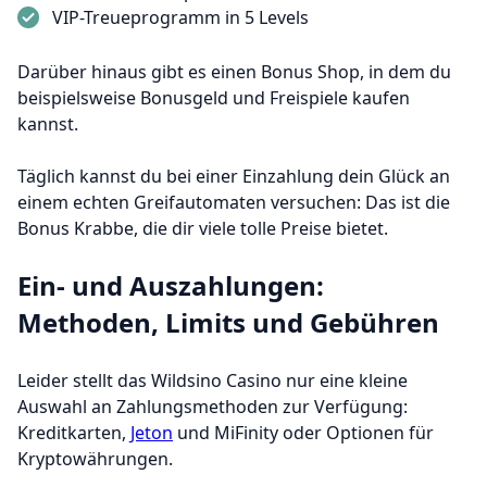
VIP-Treueprogramm in 5 Levels
Darüber hinaus gibt es einen Bonus Shop, in dem du
beispielsweise Bonusgeld und Freispiele kaufen
kannst.
Täglich kannst du bei einer Einzahlung dein Glück an
einem echten Greifautomaten versuchen: Das ist die
Bonus Krabbe, die dir viele tolle Preise bietet.
Ein- und Auszahlungen:
Methoden, Limits und Gebühren
Leider stellt das Wildsino Casino nur eine kleine
Auswahl an Zahlungsmethoden zur Verfügung:
Kreditkarten,
Jeton
und MiFinity oder Optionen für
Kryptowährungen.