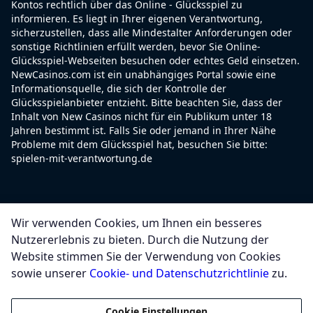
Kontos rechtlich über das Online - Glücksspiel zu
informieren. Es liegt in Ihrer eigenen Verantwortung,
sicherzustellen, dass alle Mindestalter Anforderungen oder
sonstige Richtlinien erfüllt werden, bevor Sie Online-
Glücksspiel-Webseiten besuchen oder echtes Geld einsetzen.
NewCasinos.com ist ein unabhängiges Portal sowie eine
Informationsquelle, die sich der Kontrolle der
Glücksspielanbieter entzieht. Bitte beachten Sie, dass der
Inhalt von New Casinos nicht für ein Publikum unter 18
Jahren bestimmt ist. Falls Sie oder jemand in Ihrer Nähe
Probleme mit dem Glücksspiel hat, besuchen Sie bitte:
spielen-mit-verantwortung.de
Wir verwenden Cookies, um Ihnen ein besseres
Spiele verantwortungsbewusst
Nutzererlebnis zu bieten. Durch die Nutzung der
BZgA-Telefonberatung zur Glücksspielsucht: 0800 1
Website stimmen Sie der Verwendung von Cookies
37 27 00
sowie unserer
Cookie- und Datenschutzrichtlinie
zu.
Cookie Einstellungen