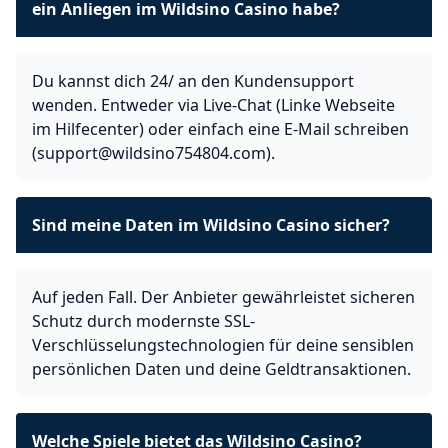
ein Anliegen im Wildsino Casino habe?
Du kannst dich 24/ an den Kundensupport
wenden. Entweder via Live-Chat (Linke Webseite
im Hilfecenter) oder einfach eine E-Mail schreiben
(support@wildsino754804.com).
Sind meine Daten im Wildsino Casino sicher?
Auf jeden Fall. Der Anbieter gewährleistet sicheren
Schutz durch modernste SSL-
Verschlüsselungstechnologien für deine sensiblen
persönlichen Daten und deine Geldtransaktionen.
Welche Spiele bietet das Wildsino Casino?