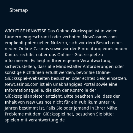
Sitemap
WICHTIGE HINWEISE Das Online-Glücksspiel ist in vielen
Ländern eingeschränkt oder verboten. NewCasinos.com
empfiehlt potenziellen Nutzern, sich vor dem Besuch eines
neuen Online-Casinos sowie vor der Einrichtung eines neuen
Kontos rechtlich über das Online - Glücksspiel zu
informieren. Es liegt in Ihrer eigenen Verantwortung,
sicherzustellen, dass alle Mindestalter Anforderungen oder
sonstige Richtlinien erfüllt werden, bevor Sie Online-
Glücksspiel-Webseiten besuchen oder echtes Geld einsetzen.
NewCasinos.com ist ein unabhängiges Portal sowie eine
Informationsquelle, die sich der Kontrolle der
Glücksspielanbieter entzieht. Bitte beachten Sie, dass der
Inhalt von New Casinos nicht für ein Publikum unter 18
Jahren bestimmt ist. Falls Sie oder jemand in Ihrer Nähe
Probleme mit dem Glücksspiel hat, besuchen Sie bitte:
spielen-mit-verantwortung.de