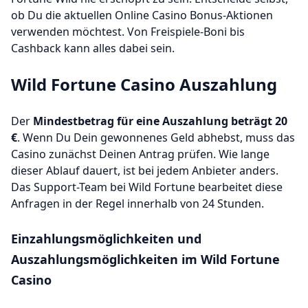
ob Du die aktuellen Online Casino Bonus-Aktionen
verwenden möchtest. Von Freispiele-Boni bis
Cashback kann alles dabei sein.
Wild Fortune Casino Auszahlung
Der
Mindestbetrag für eine Auszahlung beträgt 20
€
. Wenn Du Dein gewonnenes Geld abhebst, muss das
Casino zunächst Deinen Antrag prüfen. Wie lange
dieser Ablauf dauert, ist bei jedem Anbieter anders.
Das Support-Team bei Wild Fortune bearbeitet diese
Anfragen in der Regel innerhalb von 24 Stunden.
Einzahlungsmöglichkeiten und
Auszahlungsmöglichkeiten im Wild Fortune
Casino