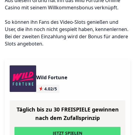
Aus diesem Grund hat ihn das Wild Fortune Online
Casino mit seinem Willkommensbonus verknüpft.
So können ihn Fans des Video-Slots genießen und
User, die ihn noch nicht gespielt haben, kennenlernen.
Bei der zweiten Einzahlung wird der Bonus für andere
Slots angeboten.
Wild Fortune
★
4.02/5
Täglich bis zu 30 FREISPIELE gewinnen
nach dem Zufallsprinzip
JETZT SPIELEN