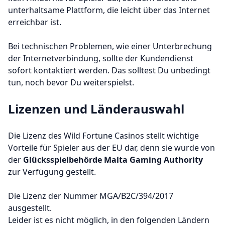
unterhaltsame Plattform, die leicht über das Internet
erreichbar ist.
Bei technischen Problemen, wie einer Unterbrechung
der Internetverbindung, sollte der Kundendienst
sofort kontaktiert werden. Das solltest Du unbedingt
tun, noch bevor Du weiterspielst.
Lizenzen und Länderauswahl
Die Lizenz des Wild Fortune Casinos stellt wichtige
Vorteile für Spieler aus der EU dar, denn sie wurde von
der
Glücksspielbehörde Malta Gaming Authority
zur Verfügung gestellt.
Die Lizenz der Nummer MGA/B2C/394/2017
ausgestellt.
Leider ist es nicht möglich, in den folgenden Ländern