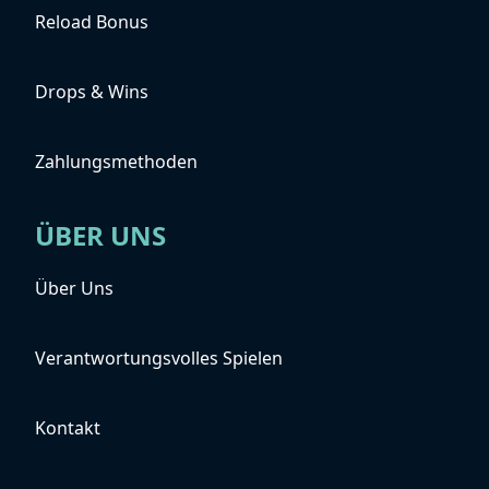
Reload Bonus
Drops & Wins
Zahlungsmethoden
ÜBER UNS
Über Uns
Verantwortungsvolles Spielen
Kontakt