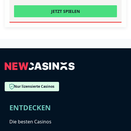
JETZT SPIELEN
Nur lizensierte Casinos
ENTDECKEN
Die besten Casinos