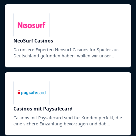
NeoSurf Casinos
Da unsere Experten Neosurf Casinos für Spieler aus
Deutschland gefunden haben, wollen wir unser...
Casinos mit Paysafecard
Casinos mit Paysafecard sind für Kunden perfekt, die
eine sichere Einzahlung bevorzugen und dab...