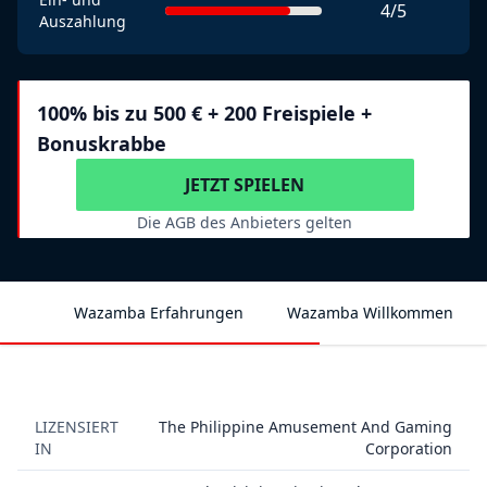
4/5
Auszahlung
100% bis zu 500 € + 200 Freispiele +
Bonuskrabbe
JETZT SPIELEN
Die AGB des Anbieters gelten
Wazamba Erfahrungen
Wazamba Willkommensbo
LIZENSIERT
The Philippine Amusement And Gaming
IN
Corporation