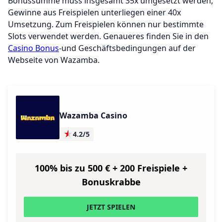
Bonussumme muss insgesamt 35x umgesetzt werden,
Gewinne aus Freispielen unterliegen einer 40x
Umsetzung. Zum Freispielen können nur bestimmte
Slots verwendet werden. Genaueres finden Sie in den
Casino Bonus
-und Geschäftsbedingungen auf der
Webseite von Wazamba.
Wazamba Casino
★
4.2/5
100% bis zu 500 € + 200 Freispiele +
Bonuskrabbe
JETZT SPIELEN