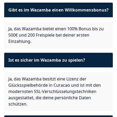
Gibt es im Wazamba einen Willkommensbonus?
Ja, das Wazamba bietet einen 100% Bonus bis zu
500€ und 200 Freispiele bei deiner ersten
Einzahlung.
Ist es sicher im Wazamba zu spielen?
Ja, das Wazamba besitzt eine Lizenz der
Glücksspielbehörde in Curacao und ist mit den
modernsten SSL-Verschlüsselungstechniken
ausgestattet, die deine persönliche Daten
schützen.