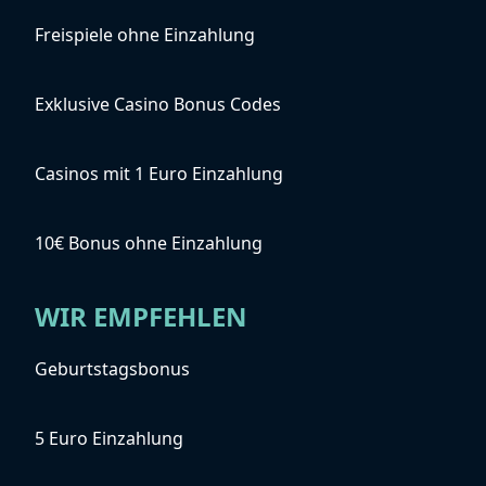
Freispiele ohne Einzahlung
Exklusive Casino Bonus Codes
Casinos mit 1 Euro Einzahlung
10€ Bonus ohne Einzahlung
WIR EMPFEHLEN
Geburtstagsbonus
5 Euro Einzahlung