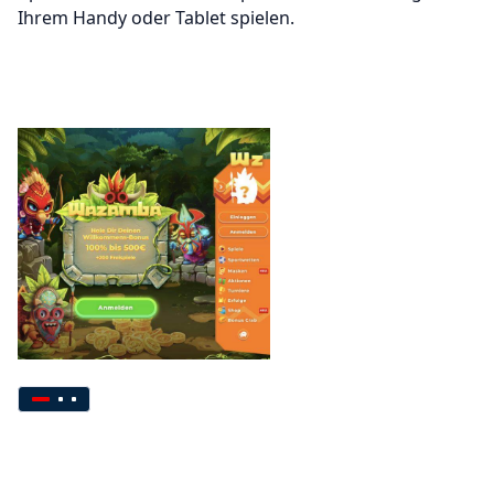
Ihrem Handy oder Tablet spielen.