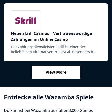
Neue Skrill Casinos – Vertrauenswürdige
Zahlungen im Online Casino
Der Zahlungsdienstleister Skrill ist einer der
beliebtesten Alternativen zu PayPal. Besonders b...
View More
Entdecke alle Wazamba Spiele
Du kannst bei Wazamba aus über 3.000 Games