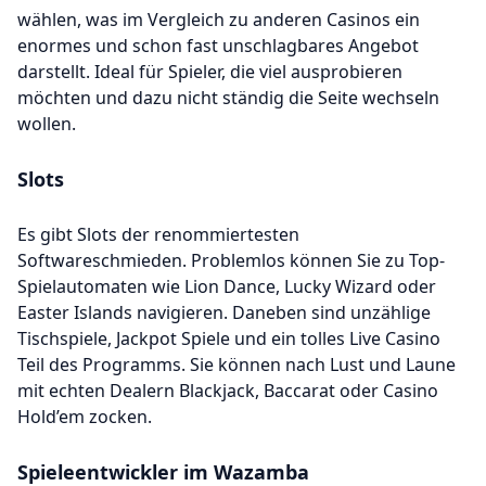
wählen, was im Vergleich zu anderen Casinos ein
enormes und schon fast unschlagbares Angebot
darstellt. Ideal für Spieler, die viel ausprobieren
möchten und dazu nicht ständig die Seite wechseln
wollen.
Slots
Es gibt Slots der renommiertesten
Softwareschmieden. Problemlos können Sie zu Top-
Spielautomaten wie Lion Dance, Lucky Wizard oder
Easter Islands navigieren. Daneben sind unzählige
Tischspiele, Jackpot Spiele und ein tolles Live Casino
Teil des Programms. Sie können nach Lust und Laune
mit echten Dealern Blackjack, Baccarat oder Casino
Hold’em zocken.
Spieleentwickler im Wazamba