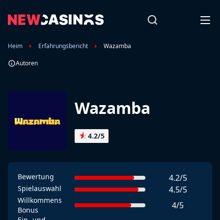
Heim
Erfahrungsbericht
Wazamba
Autoren
Wazamba
★
4.2/5
Bewertung
4.2/5
Spielauswahl
4.5/5
Willkommens
4/5
Bonus
Ein- und