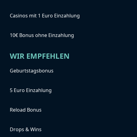
Casinos mit 1 Euro Einzahlung
10€ Bonus ohne Einzahlung
WIR EMPFEHLEN
Geburtstagsbonus
5 Euro Einzahlung
Reload Bonus
Drops & Wins