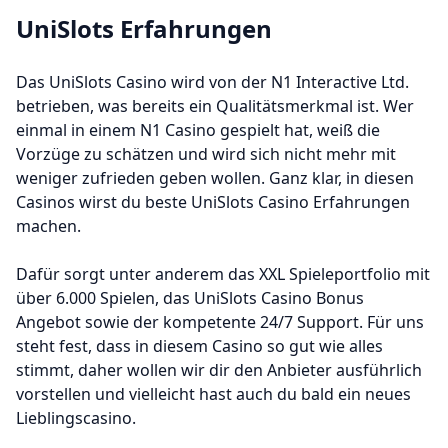
UniSlots Erfahrungen
Das UniSlots Casino wird von der N1 Interactive Ltd.
betrieben, was bereits ein Qualitätsmerkmal ist. Wer
einmal in einem N1 Casino gespielt hat, weiß die
Vorzüge zu schätzen und wird sich nicht mehr mit
weniger zufrieden geben wollen. Ganz klar, in diesen
Casinos wirst du beste UniSlots Casino Erfahrungen
machen.
Dafür sorgt unter anderem das XXL Spieleportfolio mit
über 6.000 Spielen, das UniSlots Casino Bonus
Angebot sowie der kompetente 24/7 Support. Für uns
steht fest, dass in diesem Casino so gut wie alles
stimmt, daher wollen wir dir den Anbieter ausführlich
vorstellen und vielleicht hast auch du bald ein neues
Lieblingscasino.