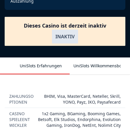
Auszahlung
Dieses Casino ist derzeit inaktiv
INAKTIV
UniSlots Erfahrungen
UniSlots Willkommensbonus
ZAHLUNGSO
BHIM, Visa, MasterCard, Neteller, Skrill,
PTIONEN
YONO, Payz, IKO, Paysafecard
CASINO
1x2 Gaming, BGaming, Booming Games,
SPIELEENT
Betsoft, Elk Studios, Endorphina, Evolution
WICKLER
Gaming, IronDog, NetEnt, Nolimit City