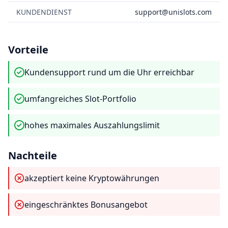
KUNDENDIENST
support@unislots.com
Vorteile
Kundensupport rund um die Uhr erreichbar
umfangreiches Slot-Portfolio
hohes maximales Auszahlungslimit
Nachteile
akzeptiert keine Kryptowährungen
eingeschränktes Bonusangebot