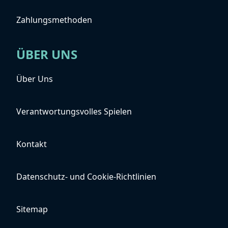
Zahlungsmethoden
ÜBER UNS
Über Uns
Verantwortungsvolles Spielen
Kontakt
Datenschutz- und Cookie-Richtlinien
Sitemap