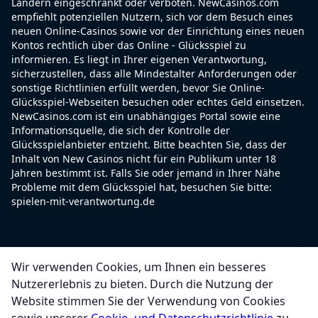
Ländern eingeschränkt oder verboten. NewCasinos.com
empfiehlt potenziellen Nutzern, sich vor dem Besuch eines
neuen Online-Casinos sowie vor der Einrichtung eines neuen
Kontos rechtlich über das Online - Glücksspiel zu
informieren. Es liegt in Ihrer eigenen Verantwortung,
sicherzustellen, dass alle Mindestalter Anforderungen oder
sonstige Richtlinien erfüllt werden, bevor Sie Online-
Glücksspiel-Webseiten besuchen oder echtes Geld einsetzen.
NewCasinos.com ist ein unabhängiges Portal sowie eine
Informationsquelle, die sich der Kontrolle der
Glücksspielanbieter entzieht. Bitte beachten Sie, dass der
Inhalt von New Casinos nicht für ein Publikum unter 18
Jahren bestimmt ist. Falls Sie oder jemand in Ihrer Nähe
Probleme mit dem Glücksspiel hat, besuchen Sie bitte:
spielen-mit-verantwortung.de
Wir verwenden Cookies, um Ihnen ein besseres
Spiele verantwortungsbewusst
Nutzererlebnis zu bieten. Durch die Nutzung der
BZgA-Telefonberatung zur Glücksspielsucht: 0800 1
Website stimmen Sie der Verwendung von Cookies
37 27 00