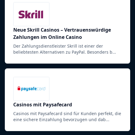
Neue Skrill Casinos – Vertrauenswürdige
Zahlungen im Online Casino
Der Zahlungsdienstleister Skrill ist einer der
beliebtesten Alternativen zu PayPal. Besonders b...
Casinos mit Paysafecard
Casinos mit Paysafecard sind für Kunden perfekt, die
eine sichere Einzahlung bevorzugen und dab...