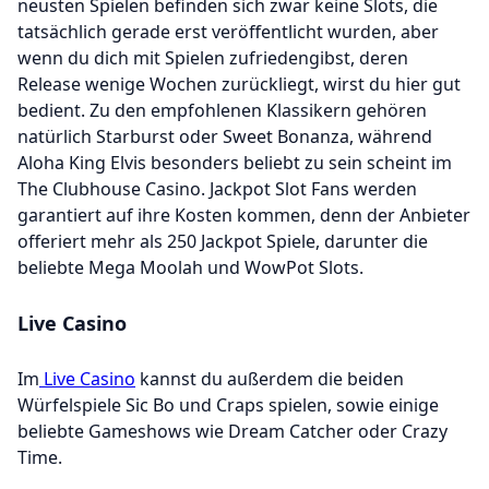
neusten Spielen befinden sich zwar keine Slots, die
tatsächlich gerade erst veröffentlicht wurden, aber
wenn du dich mit Spielen zufriedengibst, deren
Release wenige Wochen zurückliegt, wirst du hier gut
bedient. Zu den empfohlenen Klassikern gehören
natürlich Starburst oder Sweet Bonanza, während
Aloha King Elvis besonders beliebt zu sein scheint im
The Clubhouse Casino. Jackpot Slot Fans werden
garantiert auf ihre Kosten kommen, denn der Anbieter
offeriert mehr als 250 Jackpot Spiele, darunter die
beliebte Mega Moolah und WowPot Slots.
Live Casino
Im
Live Casino
kannst du außerdem die beiden
Würfelspiele Sic Bo und Craps spielen, sowie einige
beliebte Gameshows wie Dream Catcher oder Crazy
Time.