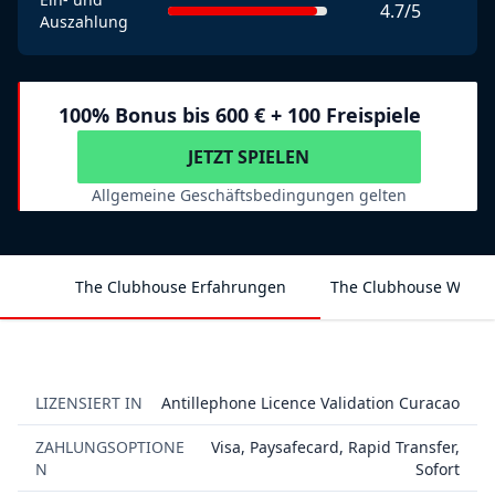
4.7/5
Auszahlung
100% Bonus bis 600 € + 100 Freispiele
JETZT SPIELEN
Allgemeine Geschäftsbedingungen gelten
The Clubhouse Erfahrungen
The Clubhouse Will
LIZENSIERT IN
Antillephone Licence Validation Curacao
ZAHLUNGSOPTIONE
Visa, Paysafecard, Rapid Transfer,
N
Sofort