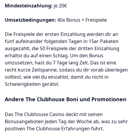
Mindesteinzahlung:
je 20€
Umsatzbedingungen:
40x Bonus + Freispiele
Die Freispiele der ersten Einzahlung werden dir an
fünf aufeinander folgenden Tagen in 15er Paketen
ausgezahlt, die 50 Freispiele der dritten Einzahlung
erhältst du auf einen Schlag. Um den Bonus
umzusetzen, hast du 7 Tage lang Zeit. Das ist eine
recht kurze Zeitspanne, sodass du dir vorab überlegen
solltest, wie viel du einzahlst, damit du nicht in
Schwierigkeiten gerätst.
Andere The Clubhouse Boni und Promotionen
Das The Clubhouse Casino deckt mit seinen
Bonusangeboten jeden Tag der Woche ab, was zu sehr
positiven The Clubhouse Erfahrungen führt.