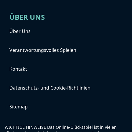
ÜBER UNS
Über Uns
Verantwortungsvolles Spielen
Kontakt
Datenschutz- und Cookie-Richtlinien
Sitemap
WICHTIGE HINWEISE Das Online-Glücksspiel ist in vielen