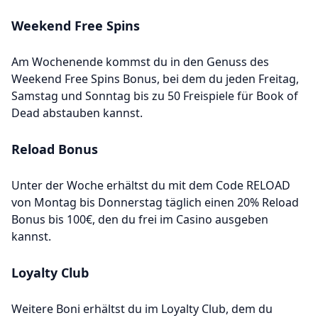
Weekend Free Spins
Am Wochenende kommst du in den Genuss des
Weekend Free Spins Bonus, bei dem du jeden Freitag,
Samstag und Sonntag bis zu 50 Freispiele für Book of
Dead abstauben kannst.
Reload Bonus
Unter der Woche erhältst du mit dem Code RELOAD
von Montag bis Donnerstag täglich einen 20% Reload
Bonus bis 100€, den du frei im Casino ausgeben
kannst.
Loyalty Club
Weitere Boni erhältst du im Loyalty Club, dem du