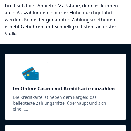
Limit setzt der Anbieter Maßstäbe, denn es können
auch Auszahlungen in dieser Höhe durchgeführt
werden. Keine der genannten Zahlungsmethoden
erhebt Gebühren und Schnelligkeit steht an erster
Stelle.
Im Online Casino mit Kreditkarte einzahlen
Die Kreditkarte ist neben dem Bargeld das
beliebteste Zahlungsmittel überhaupt und sich
eine......