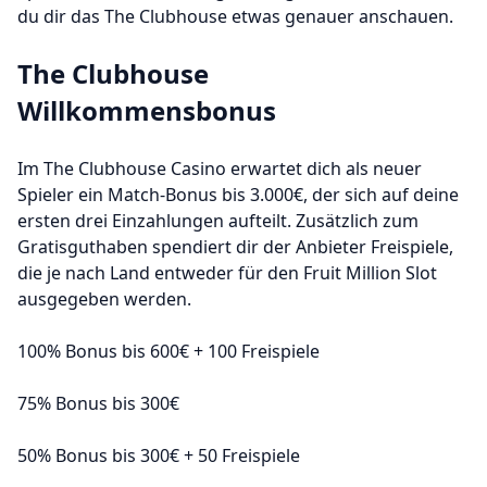
du dir das The Clubhouse etwas genauer anschauen.
The Clubhouse
Willkommensbonus
Im The Clubhouse Casino erwartet dich als neuer
Spieler ein Match-Bonus bis 3.000€, der sich auf deine
ersten drei Einzahlungen aufteilt. Zusätzlich zum
Gratisguthaben spendiert dir der Anbieter Freispiele,
die je nach Land entweder für den Fruit Million Slot
ausgegeben werden.
100% Bonus bis 600€ + 100 Freispiele
75% Bonus bis 300€
50% Bonus bis 300€ + 50 Freispiele