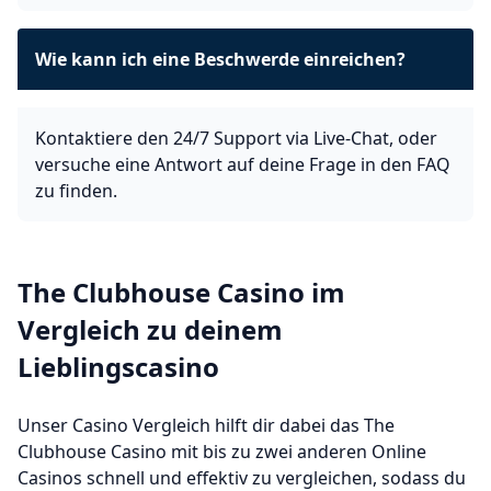
Wie kann ich eine Beschwerde einreichen?
Kontaktiere den 24/7 Support via Live-Chat, oder
versuche eine Antwort auf deine Frage in den FAQ
zu finden.
The Clubhouse Casino im
Vergleich zu deinem
Lieblingscasino
Unser Casino Vergleich hilft dir dabei das The
Clubhouse Casino mit bis zu zwei anderen Online
Casinos schnell und effektiv zu vergleichen, sodass du