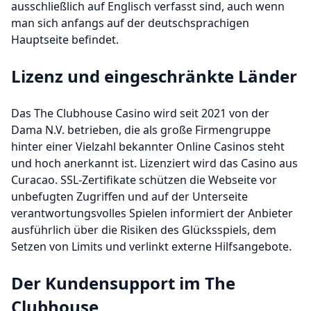
ausschließlich auf Englisch verfasst sind, auch wenn
man sich anfangs auf der deutschsprachigen
Hauptseite befindet.
Lizenz und eingeschränkte Länder
Das The Clubhouse Casino wird seit 2021 von der
Dama N.V. betrieben, die als große Firmengruppe
hinter einer Vielzahl bekannter Online Casinos steht
und hoch anerkannt ist. Lizenziert wird das Casino aus
Curacao. SSL-Zertifikate schützen die Webseite vor
unbefugten Zugriffen und auf der Unterseite
verantwortungsvolles Spielen informiert der Anbieter
ausführlich über die Risiken des Glücksspiels, dem
Setzen von Limits und verlinkt externe Hilfsangebote.
Der Kundensupport im The
Clubhouse