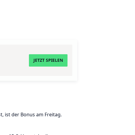
JETZT SPIELEN
, ist der Bonus am Freitag.