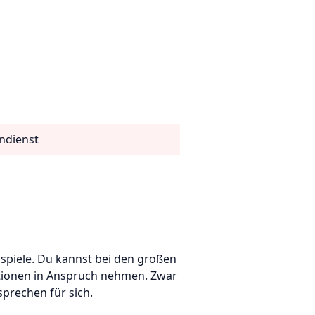
ndienst
spiele. Du kannst bei den großen
tionen in Anspruch nehmen. Zwar
sprechen für sich.