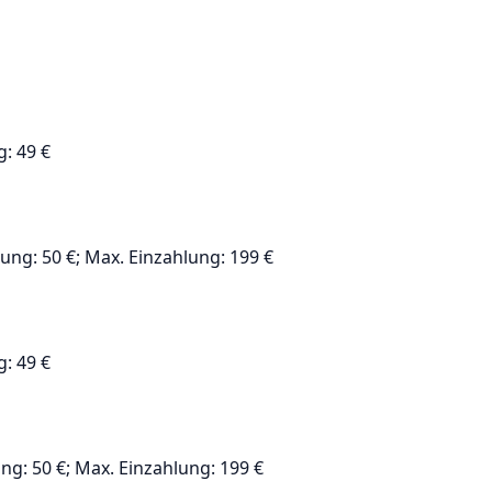
: 49 €
ung: 50 €; Max. Einzahlung: 199 €
: 49 €
ng: 50 €; Max. Einzahlung: 199 €