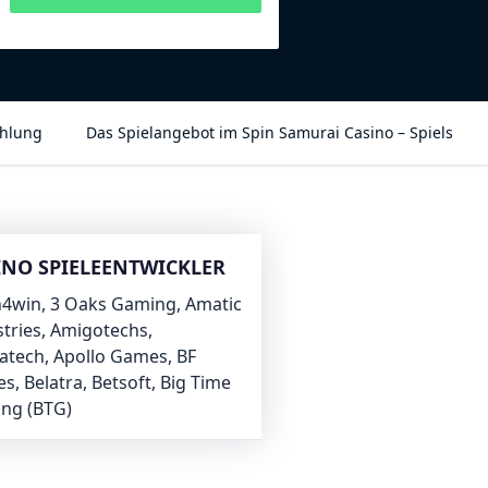
ahlung
Das Spielangebot im Spin Samurai Casino – Spielspaß 
INO SPIELEENTWICKLER
n4win, 3 Oaks Gaming, Amatic
stries, Amigotechs,
atech, Apollo Games, BF
, Belatra, Betsoft, Big Time
ng (BTG)