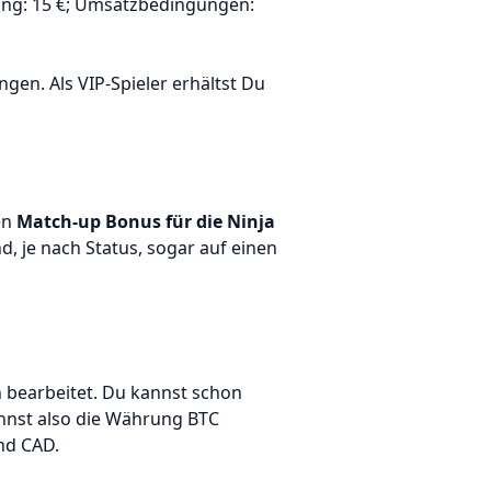
lung: 15 €; Umsatzbedingungen:
ngen. Als VIP-Spieler erhältst Du
en
Match-up Bonus für die Ninja
 je nach Status, sogar auf einen
 bearbeitet. Du kannst schon
nnst also die Währung BTC
nd CAD.