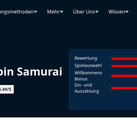
ungsmethoden
Mehr
Über Uns
Wissen
Bewertung
Spielauswahl
pin Samurai
Willkommens
Bonus
Ein- und
4.49/5
Auszahlung