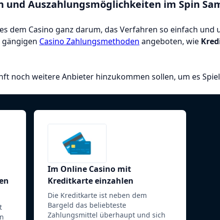
n und Auszahlungsmöglichkeiten im Spin Sam
 es dem Casino ganz darum, das Verfahren so einfach und 
r gängigen
Casino Zahlungsmethoden
angeboten, wie
Kred
unft noch weitere Anbieter hinzukommen sollen, um es Spie
Im Online Casino mit
en
Kreditkarte einzahlen
Die Kreditkarte ist neben dem
Bargeld das beliebteste
t
Zahlungsmittel überhaupt und sich
en