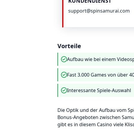
KUNDENDIENST
support@spinsamurai.com
Vorteile
Aufbau wie bei einem Videosp
Fast 3.000 Games von über 40
Interessante Spiele-Auswahl
Die Optik und der Aufbau vom Spi
Bonus-Angeboten zwischen Samura
gibt es in diesem Casino viele Kl