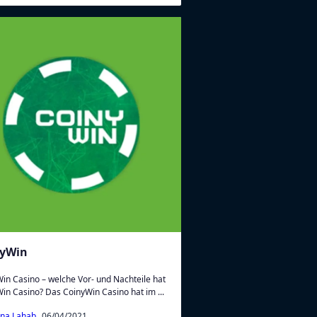
nyWin
in Casino – welche Vor- und Nachteile hat
in Casino? Das CoinyWin Casino hat im ...
na Lahab
06/04/2021