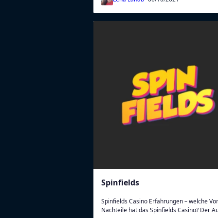
Spinfields
Spinfields Casino Erfahrungen – welche Vo
Nachteile hat das Spinfields Casino? Der Auf