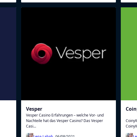
Vesper
Coi
Vesper Casino Erfahrungen – welche Vor- und
Nachteile hat das Vesper Casino? Das Vesper
CoinyW
Casi...
CoinyW
Lena Lahab
06/08/2021
Le