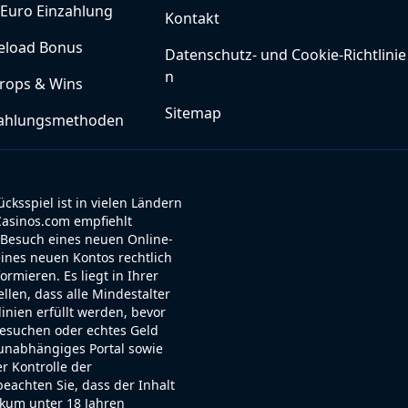
 Euro Einzahlung
Kontakt
eload Bonus
Datenschutz- und Cookie-Richtlinie
n
rops & Wins
Sitemap
ahlungsmethoden
ksspiel ist in vielen Ländern
asinos.com empfiehlt
 Besuch eines neuen Online-
eines neuen Kontos rechtlich
ormieren. Es liegt in Ihrer
llen, dass alle Mindestalter
inien erfüllt werden, bevor
besuchen oder echtes Geld
 unabhängiges Portal sowie
er Kontrolle der
beachten Sie, dass der Inhalt
ikum unter 18 Jahren