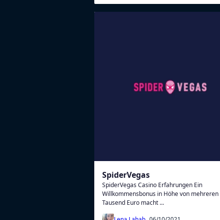
SpiderVegas
SpiderVegas Casino Erfahrungen Ein
Willkommensbonus in Höhe von mehreren
Tausend Euro macht ...
Lena Lahab
06/10/2021