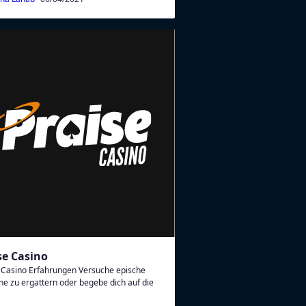
se Casino
 Casino Erfahrungen Versuche epische
e zu ergattern oder begebe dich auf die