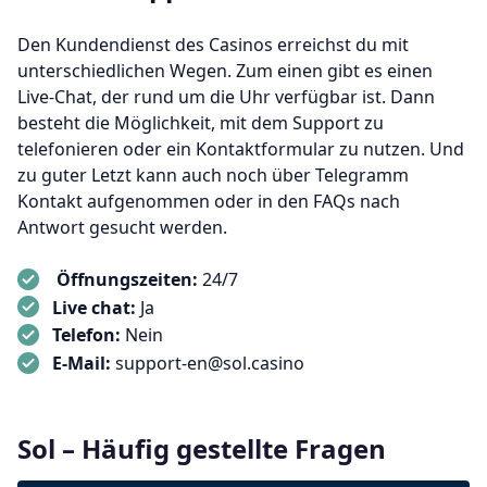
Den Kundendienst des Casinos erreichst du mit
unterschiedlichen Wegen. Zum einen gibt es einen
Live-Chat, der rund um die Uhr verfügbar ist. Dann
besteht die Möglichkeit, mit dem Support zu
telefonieren oder ein Kontaktformular zu nutzen. Und
zu guter Letzt kann auch noch über Telegramm
Kontakt aufgenommen oder in den FAQs nach
Antwort gesucht werden.
Öffnungszeiten:
24/7
Live chat:
Ja
Telefon:
Nein
E-Mail:
support-en@sol.casino
Sol – Häufig gestellte Fragen