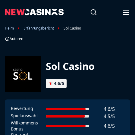
Heim
Erfahrungsbericht
Sol Casino
Autoren
Sol Casino
★
4.6/5
Bewertung
4.6/5
Spielauswahl
4.5/5
Willkommens
4.6/5
Bonus
Ein- und