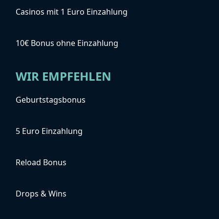
Casinos mit 1 Euro Einzahlung
10€ Bonus ohne Einzahlung
WIR EMPFEHLEN
Geburtstagsbonus
5 Euro Einzahlung
Reload Bonus
Drops & Wins