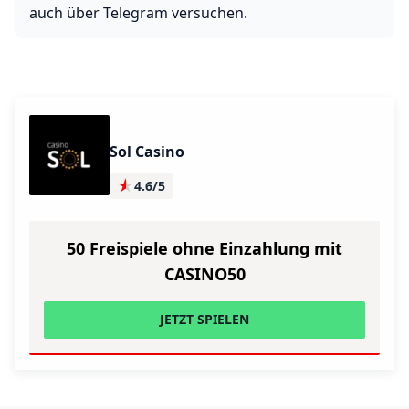
auch über Telegram versuchen.
Sol Casino
★
4.6/5
50 Freispiele ohne Einzahlung mit
CASINO50
JETZT SPIELEN