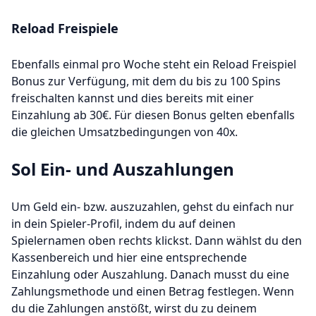
Reload Freispiele
Ebenfalls einmal pro Woche steht ein Reload Freispiel
Bonus zur Verfügung, mit dem du bis zu 100 Spins
freischalten kannst und dies bereits mit einer
Einzahlung ab 30€. Für diesen Bonus gelten ebenfalls
die gleichen Umsatzbedingungen von 40x.
Sol Ein- und Auszahlungen
Um Geld ein- bzw. auszuzahlen, gehst du einfach nur
in dein Spieler-Profil, indem du auf deinen
Spielernamen oben rechts klickst. Dann wählst du den
Kassenbereich und hier eine entsprechende
Einzahlung oder Auszahlung. Danach musst du eine
Zahlungsmethode und einen Betrag festlegen. Wenn
du die Zahlungen anstößt, wirst du zu deinem