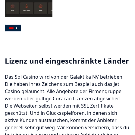
Lizenz und eingeschränkte Länder
Das Sol Casino wird von der Galaktika NV betrieben.
Die haben ihres Zeichens zum Bespiel auch das Jet
Casino gelauncht. Alle Angebote der Firmengruppe
werden über gültige Curacao Lizenzen abgesichert.
Die Webseiten selbst werden mit SSL Zertifikate
geschützt. Und in Glücksspielforen, in denen sich
aktive Kunden austauschen, kommt der Anbieter
generell sehr gut weg. Wir können versichern, dass du
bei einem sicheren und seriösen Anbieter deinem