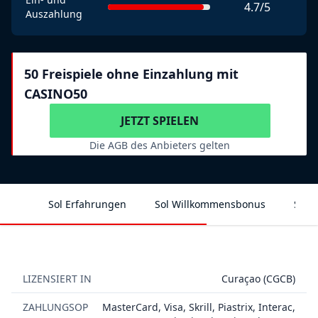
4.7/5
Auszahlung
50 Freispiele ohne Einzahlung mit
CASINO50
JETZT SPIELEN
Die AGB des Anbieters gelten
Sol Erfahrungen
Sol Willkommensbonus
Sol 
LIZENSIERT IN
Curaçao (CGCB)
ZAHLUNGSOP
MasterCard, Visa, Skrill, Piastrix, Interac,