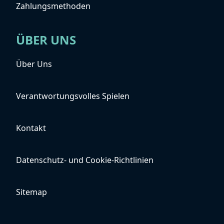
Zahlungsmethoden
ÜBER UNS
Über Uns
Verantwortungsvolles Spielen
Kontakt
Datenschutz- und Cookie-Richtlinien
Sitemap