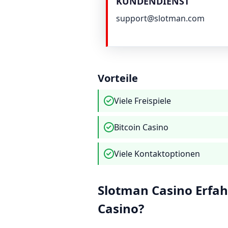
KUNDENDIENST
support@slotman.com
Vorteile
Viele Freispiele
Bitcoin Casino
Viele Kontaktoptionen
Slotman Casino Erfah
Casino?