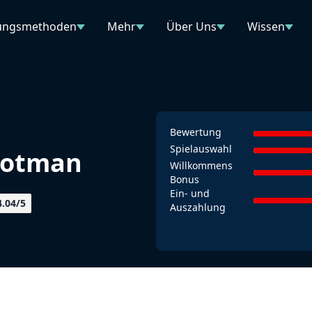
ungsmethoden
Mehr
Über Uns
Wissen
Bewertung
Spielauswahl
lotman
Willkommens
Bonus
Ein- und
4.04/5
Auszahlung