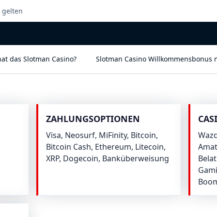
 gelten
hat das Slotman Casino?
Slotman Casino Willkommensbonus mi
ZAHLUNGSOPTIONEN
CAS
Visa, Neosurf, MiFinity, Bitcoin,
Wazd
Bitcoin Cash, Ethereum, Litecoin,
Amati
XRP, Dogecoin, Banküberweisung
Bela
Gami
Boo