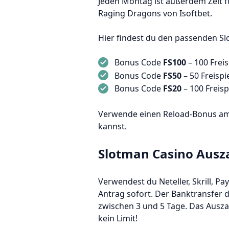
Jeden Montag ist außerdem Zeit fü
Raging Dragons von Isoftbet.
Hier findest du den passenden 
Bonus Code
FS100
– 100 Frei
Bonus Code
FS50
– 50 Freisp
Bonus Code
FS20
– 100 Freis
Verwende einen Reload-Bonus am 
kannst.
Slotman Casino Ausza
Verwendest du Neteller, Skrill, Pa
Antrag sofort. Der Banktransfer 
zwischen 3 und 5 Tage. Das Auszah
kein Limit!