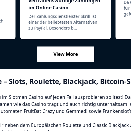
Vertrauenswürdige Zahlungen
Da 
im Online Casino
für
gef
Der Zahlungsdienstleister Skrill ist
ch
einer der beliebtesten Alternativen
zu PayPal. Besonders b...
View More
 – Slots, Roulette, Blackjack, Bitcoin-
 du im Slotman Casino auf jeden Fall ausprobieren solltest! 
men wie das Casino trägt und auch richtig unterhaltsam is
lautomaten FruitBat Crazy und Gemmed! sowie Frankenslot’
dir neben dem Europäischen Roulette und Classic Blackjack