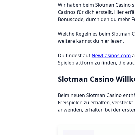
Wir haben beim Slotman Casino s
Casinos für dich erstellt. Hier e
Bonuscode, durch den du mehr F
Welche Regeln es beim Slotman Ca
weitere kannst du hier lesen.
Du findest auf
NewCasinos.com
a
Spieleplattform zu finden, die au
Slotman Casino Will
Beim neuen Slotman Casino enth
Freispielen zu erhalten, versteck
anwenden, erhalten bei der erst