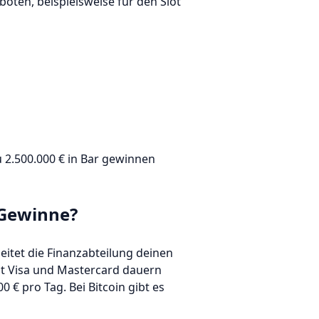
boten, beispielsweise für den Slot
 2.500.000 € in Bar gewinnen
 Gewinne?
beitet die Finanzabteilung deinen
it Visa und Mastercard dauern
€ pro Tag. Bei Bitcoin gibt es