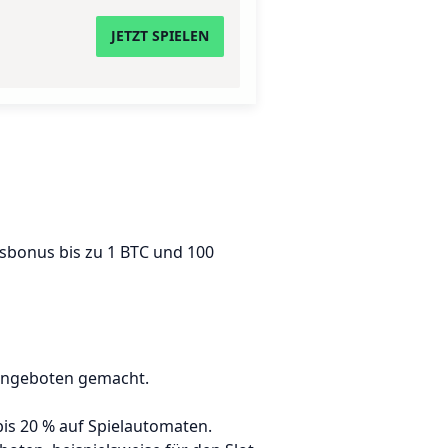
JETZT SPIELEN
bonus bis zu 1 BTC und 100
angeboten gemacht.
is 20 % auf Spielautomaten.