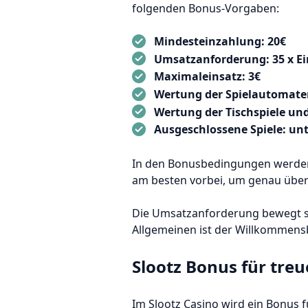
folgenden Bonus-Vorgaben:
Mindesteinzahlung: 20€
Umsatzanforderung: 35 x E
Maximaleinsatz: 3€
Wertung der Spielautomate
Wertung der Tischspiele un
Ausgeschlossene Spiele: un
In den Bonusbedingungen werden a
am besten vorbei, um genau über d
Die Umsatzanforderung bewegt sic
Allgemeinen ist der Willkommensb
Slootz Bonus für treu
Im Slootz Casino wird ein Bonus f