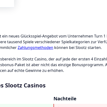
st ein neues Glücksspiel-Angebot vom Unternehmen Turn 1 
ere tausend Spiele verschiedener Spielkategorien zur Ver
ömmlicher
Zahlungsmethoden
können bei Slootz starten.
sbereich im Slootz Casino, der auf jede der ersten 4 Einza
nsbonus-Paket ist aber nicht das einzige Bonusprogramm.
ncen auf echte Gewinne zu erhöhen.
s Slootz Casinos
Nachteile