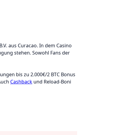
B.V. aus Curacao. In dem Casino
fügung stehen. Sowohl Fans der
hlungen bis zu 2.000€/2 BTC Bonus
 Auch
Cashback
und Reload-Boni