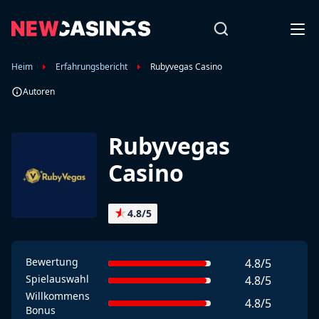
Heim
Erfahrungsbericht
Rubyvegas Casino
Autoren
Rubyvegas
Casino
★
4.8/5
Bewertung
4.8/5
Spielauswahl
4.8/5
Willkommens
4.8/5
Bonus