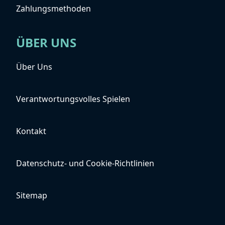
Zahlungsmethoden
ÜBER UNS
Über Uns
Verantwortungsvolles Spielen
Kontakt
Datenschutz- und Cookie-Richtlinien
Sitemap