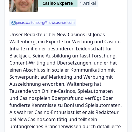
Casino Experte
1 Artikel
jonas.waltenberg@newcasinos.com
Unser Redakteur bei New Casinos ist Jonas
Waltenberg, ein Experte für Werbung und Casino-
Inhalte mit einer besonderen Leidenschaft für
Blackjack. Seine Ausbildung umfasst Forschung,
Content-Writing und Übersetzungen, und er hat
einen Abschluss in sozialer Kommunikation mit
Schwerpunkt auf Marketing und Werbung mit
Auszeichnung erworben. Waltenberg hat
Tausende von Online-Casinos, Spielautomaten
und Casinospielen überprüft und verfügt über
fundierte Kenntnisse zu Boni und Spielautomaten.
Als wahrer Casino-Enthusiast ist er als Redakteur
bei NewCasinos.com tätig und teilt sein
umfangreiches Branchenwissen durch detaillierte