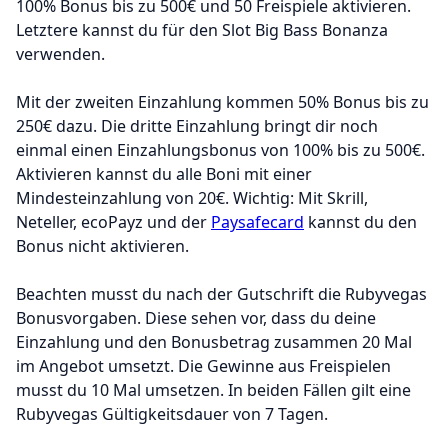
100% Bonus bis zu 500€ und 50 Freispiele aktivieren.
Letztere kannst du für den Slot Big Bass Bonanza
verwenden.
Mit der zweiten Einzahlung kommen 50% Bonus bis zu
250€ dazu. Die dritte Einzahlung bringt dir noch
einmal einen Einzahlungsbonus von 100% bis zu 500€.
Aktivieren kannst du alle Boni mit einer
Mindesteinzahlung von 20€. Wichtig: Mit Skrill,
Neteller, ecoPayz und der
Paysafecard
kannst du den
Bonus nicht aktivieren.
Beachten musst du nach der Gutschrift die Rubyvegas
Bonusvorgaben. Diese sehen vor, dass du deine
Einzahlung und den Bonusbetrag zusammen 20 Mal
im Angebot umsetzt. Die Gewinne aus Freispielen
musst du 10 Mal umsetzen. In beiden Fällen gilt eine
Rubyvegas Gültigkeitsdauer von 7 Tagen.