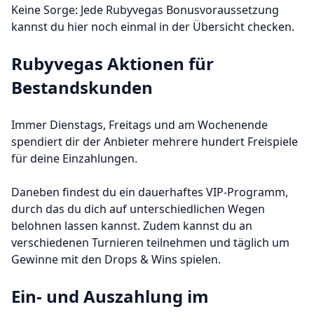
Keine Sorge: Jede Rubyvegas Bonusvoraussetzung
kannst du hier noch einmal in der Übersicht checken.
Rubyvegas Aktionen für
Bestandskunden
Immer Dienstags, Freitags und am Wochenende
spendiert dir der Anbieter mehrere hundert Freispiele
für deine Einzahlungen.
Daneben findest du ein dauerhaftes VIP-Programm,
durch das du dich auf unterschiedlichen Wegen
belohnen lassen kannst. Zudem kannst du an
verschiedenen Turnieren teilnehmen und täglich um
Gewinne mit den Drops & Wins spielen.
Ein- und Auszahlung im