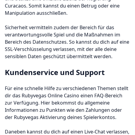
Curacaos. Somit kannst du einen Betrug oder eine
Manipulation ausschließen.
Sicherheit vermitteln zudem der Bereich für das
verantwortungsvolle Spiel und die Maßnahmen im
Bereich des Datenschutzes. So kannst du dich auf eine
SSL-Verschlüsselung verlassen, mit der alle deine
sensiblen Daten geschützt übermittelt werden.
Kundenservice und Support
Für eine schnelle Hilfe zu verschiedenen Themen stellt
dir das Rubyvegas Online Casino einen FAQ-Bereich
zur Verfügung. Hier bekommst du allgemeine
Informationen zu Punkten wie den Zahlungen oder
der Rubyvegas Aktivierung deines Spielerkontos.
Daneben kannst du dich auf einen Live-Chat verlassen,