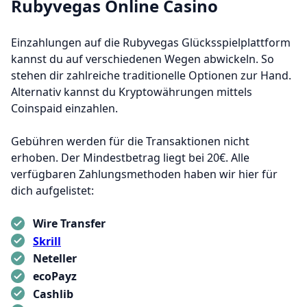
Rubyvegas Online Casino
Einzahlungen auf die Rubyvegas Glücksspielplattform
kannst du auf verschiedenen Wegen abwickeln. So
stehen dir zahlreiche traditionelle Optionen zur Hand.
Alternativ kannst du Kryptowährungen mittels
Coinspaid einzahlen.
Gebühren werden für die Transaktionen nicht
erhoben. Der Mindestbetrag liegt bei 20€. Alle
verfügbaren Zahlungsmethoden haben wir hier für
dich aufgelistet:
Wire Transfer
Skrill
Neteller
ecoPayz
Cashlib