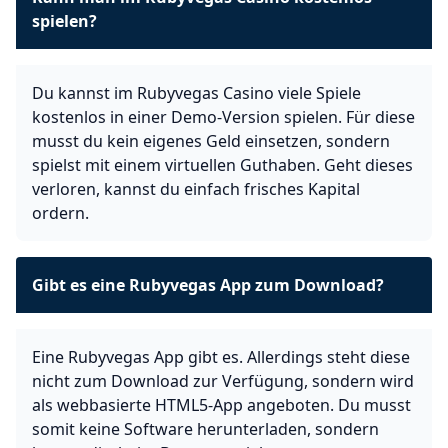
spielen?
Du kannst im Rubyvegas Casino viele Spiele
kostenlos in einer Demo-Version spielen. Für diese
musst du kein eigenes Geld einsetzen, sondern
spielst mit einem virtuellen Guthaben. Geht dieses
verloren, kannst du einfach frisches Kapital
ordern.
Gibt es eine Rubyvegas App zum Download?
Eine Rubyvegas App gibt es. Allerdings steht diese
nicht zum Download zur Verfügung, sondern wird
als webbasierte HTML5-App angeboten. Du musst
somit keine Software herunterladen, sondern