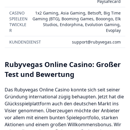
Paysafecard
CASINO
1x2 Gaming, Asia Gaming, Betsoft, Big Time
SPIELEEN
Gaming (BTG), Booming Games, Booongo, Elk
TWICKLE
Studios, Endorphina, Evolution Gaming,
R
Evoplay
KUNDENDIENST
support@rubyvegas.com
Rubyvegas Online Casino: Großer
Test und Bewertung
Das Rubyvegas Online Casino konnte sich seit seiner
Gründung international zügig behaupten. Jetzt hat die
Glücksspielplattform auch den deutschen Markt ins
Visier genommen. Überzeugen möchte der Anbieter
vor allem mit einem bunten Spieleportfolio, starken
Aktionen und einem großen Willkommensbonus. Wir