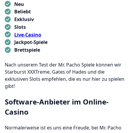
Neu
Beliebt
Exklusiv
Slots
Live-Casino
Jackpot-Spiele
Brettspiele
Nach unserem Test der Mr. Pacho Spiele können wir
Starburst XXXTreme, Gates of Hades und die
exklusiven Slots empfehlen, die es nur hier zu spielen
gibt!
Software-Anbieter im Online-
Casino
Normalerweise ist es uns eine Freude, bei Mr. Pacho