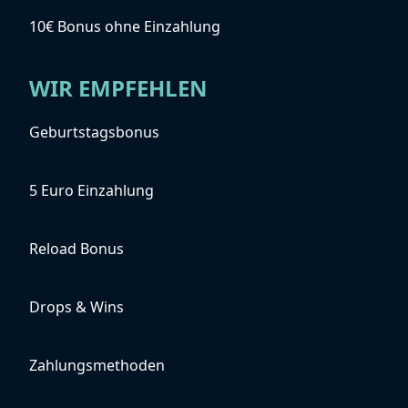
10€ Bonus ohne Einzahlung
WIR EMPFEHLEN
Geburtstagsbonus
5 Euro Einzahlung
Reload Bonus
Drops & Wins
Zahlungsmethoden