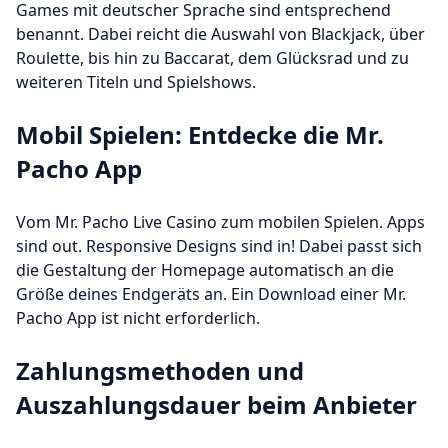
Games mit deutscher Sprache sind entsprechend
benannt. Dabei reicht die Auswahl von Blackjack, über
Roulette, bis hin zu Baccarat, dem Glücksrad und zu
weiteren Titeln und Spielshows.
Mobil Spielen: Entdecke die Mr.
Pacho App
Vom Mr. Pacho Live Casino zum mobilen Spielen. Apps
sind out. Responsive Designs sind in! Dabei passt sich
die Gestaltung der Homepage automatisch an die
Größe deines Endgeräts an. Ein Download einer Mr.
Pacho App ist nicht erforderlich.
Zahlungsmethoden und
Auszahlungsdauer beim Anbieter