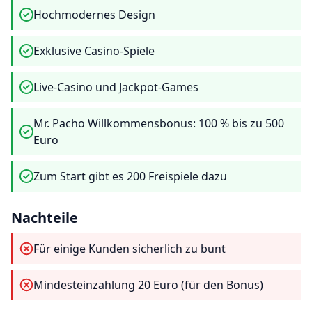
Hochmodernes Design
Exklusive Casino-Spiele
Live-Casino und Jackpot-Games
Mr. Pacho Willkommensbonus: 100 % bis zu 500
Euro
Zum Start gibt es 200 Freispiele dazu
Nachteile
Für einige Kunden sicherlich zu bunt
Mindesteinzahlung 20 Euro (für den Bonus)