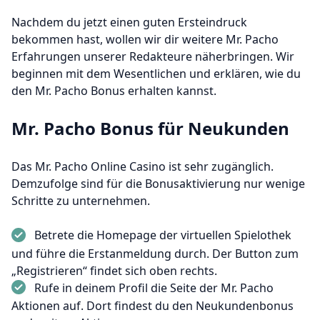
Nachdem du jetzt einen guten Ersteindruck
bekommen hast, wollen wir dir weitere Mr. Pacho
Erfahrungen unserer Redakteure näherbringen. Wir
beginnen mit dem Wesentlichen und erklären, wie du
den Mr. Pacho Bonus erhalten kannst.
Mr. Pacho Bonus für Neukunden
Das Mr. Pacho Online Casino ist sehr zugänglich.
Demzufolge sind für die Bonusaktivierung nur wenige
Schritte zu unternehmen.
Betrete die Homepage der virtuellen Spielothek
und führe die Erstanmeldung durch. Der Button zum
„Registrieren“ findet sich oben rechts.
Rufe in deinem Profil die Seite der Mr. Pacho
Aktionen auf. Dort findest du den Neukundenbonus