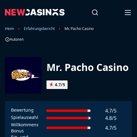
Heim
Erfahrungsbericht
Mr. Pacho Casino
Autoren
Mr. Pacho Casino
★
4.7/5
Bewertung
4.7/5
Spielauswahl
4.8/5
Willkommens
4.7/5
Bonus
Ein- und