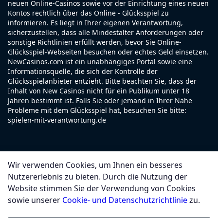
neuen Online-Casinos sowie vor der Einrichtung eines neuen
Kontos rechtlich über das Online - Glücksspiel zu
informieren. Es liegt in Ihrer eigenen Verantwortung,
sicherzustellen, dass alle Mindestalter Anforderungen oder
sonstige Richtlinien erfüllt werden, bevor Sie Online-
Glücksspiel-Webseiten besuchen oder echtes Geld einsetzen.
NewCasinos.com ist ein unabhängiges Portal sowie eine
Informationsquelle, die sich der Kontrolle der
Glücksspielanbieter entzieht. Bitte beachten Sie, dass der
Inhalt von New Casinos nicht für ein Publikum unter 18
Jahren bestimmt ist. Falls Sie oder jemand in Ihrer Nähe
Probleme mit dem Glücksspiel hat, besuchen Sie bitte:
spielen-mit-verantwortung.de
Wir verwenden Cookies, um Ihnen ein besseres
Spiele verantwortungsbewusst
Nutzererlebnis zu bieten. Durch die Nutzung der
BZgA-Telefonberatung zur Glücksspielsucht: 0800 1
Website stimmen Sie der Verwendung von Cookies
37 27 00
sowie unserer
Cookie- und Datenschutzrichtlinie
zu.