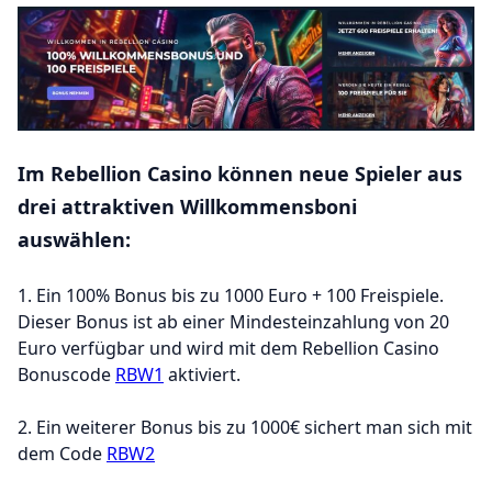
Im Rebellion Casino können neue Spieler aus
drei attraktiven Willkommensboni
auswählen:
1. Ein 100% Bonus bis zu 1000 Euro + 100 Freispiele.
Dieser Bonus ist ab einer Mindesteinzahlung von 20
Euro verfügbar und wird mit dem Rebellion Casino
Bonuscode
RBW1
aktiviert.
2. Ein weiterer Bonus bis zu 1000€ sichert man sich mit
dem Code
RBW2