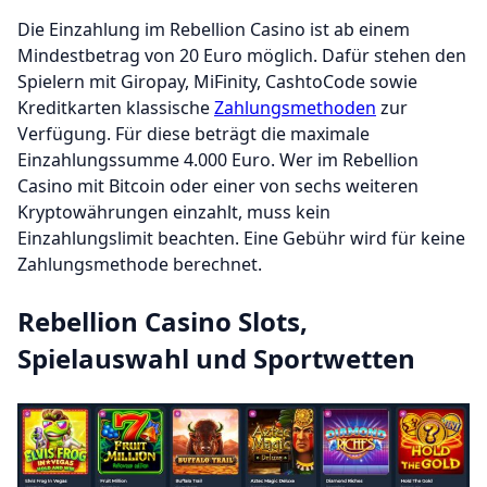
Die Einzahlung im Rebellion Casino ist ab einem
Mindestbetrag von 20 Euro möglich. Dafür stehen den
Spielern mit Giropay, MiFinity, CashtoCode sowie
Kreditkarten klassische
Zahlungsmethoden
zur
Verfügung. Für diese beträgt die maximale
Einzahlungssumme 4.000 Euro. Wer im Rebellion
Casino mit Bitcoin oder einer von sechs weiteren
Kryptowährungen einzahlt, muss kein
Einzahlungslimit beachten. Eine Gebühr wird für keine
Zahlungsmethode berechnet.
Rebellion Casino Slots,
Spielauswahl und Sportwetten