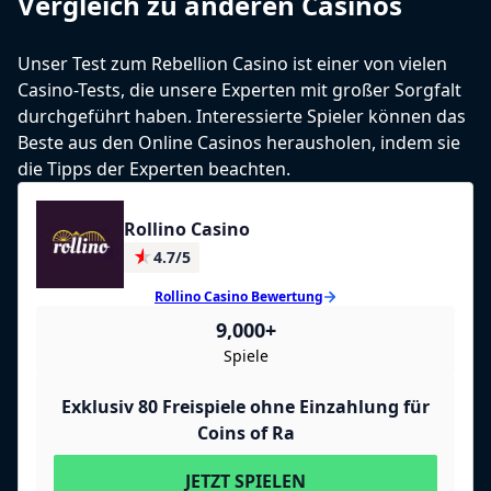
Vergleich zu anderen Casinos
Unser Test zum Rebellion Casino ist einer von vielen
Casino-Tests, die unsere Experten mit großer Sorgfalt
durchgeführt haben. Interessierte Spieler können das
Beste aus den Online Casinos herausholen, indem sie
die Tipps der Experten beachten.
Rollino Casino
★
4.7/5
Rollino Casino Bewertung
9,000+
Spiele
Exklusiv 80 Freispiele ohne Einzahlung für
Coins of Ra
JETZT SPIELEN