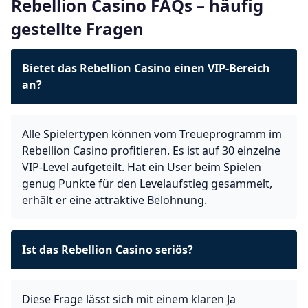
Rebellion Casino FAQs – häufig
gestellte Fragen
Bietet das Rebellion Casino einen VIP-Bereich
an?
Alle Spielertypen können vom Treueprogramm im
Rebellion Casino profitieren. Es ist auf 30 einzelne
VIP-Level aufgeteilt. Hat ein User beim Spielen
genug Punkte für den Levelaufstieg gesammelt,
erhält er eine attraktive Belohnung.
Ist das Rebellion Casino seriös?
Diese Frage lässt sich mit einem klaren Ja