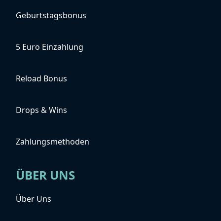
Geburtstagsbonus
5 Euro Einzahlung
Reload Bonus
Drops & Wins
Zahlungsmethoden
ÜBER UNS
Über Uns