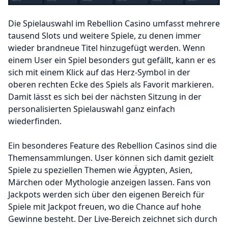
Die Spielauswahl im Rebellion Casino umfasst mehrere
tausend Slots und weitere Spiele, zu denen immer
wieder brandneue Titel hinzugefügt werden. Wenn
einem User ein Spiel besonders gut gefällt, kann er es
sich mit einem Klick auf das Herz-Symbol in der
oberen rechten Ecke des Spiels als Favorit markieren.
Damit lässt es sich bei der nächsten Sitzung in der
personalisierten Spielauswahl ganz einfach
wiederfinden.
Ein besonderes Feature des Rebellion Casinos sind die
Themensammlungen. User können sich damit gezielt
Spiele zu speziellen Themen wie Ägypten, Asien,
Märchen oder Mythologie anzeigen lassen. Fans von
Jackpots werden sich über den eigenen Bereich für
Spiele mit Jackpot freuen, wo die Chance auf hohe
Gewinne besteht. Der Live-Bereich zeichnet sich durch