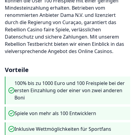
können die User 100 Freispiele mit einer geringen
Mindesteinzahlung erhalten. Betrieben vom
renommierten Anbieter Dama N.V. und lizenziert
durch die Regierung von Curaçao, garantiert das
Rebellion Casino faire Spiele, verlässlichen
Datenschutz und sichere Zahlungen. Mit unserem
Rebellion Testbericht bieten wir einen Einblick in das
vielversprechende Angebot des Online Casinos.
Vorteile
100% bis zu 1000 Euro und 100 Freispiele bei der
ersten Einzahlung oder einer von zwei anderen
Boni
Spiele von mehr als 100 Entwicklern
Inklusive Wettmöglichkeiten für Sportfans