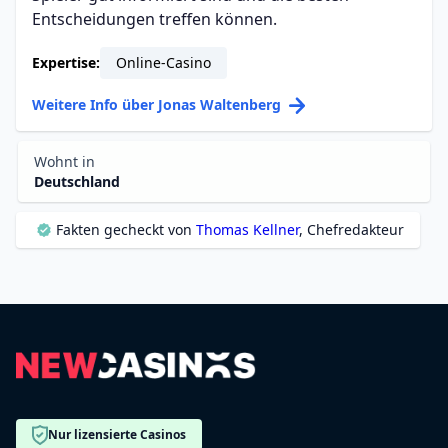
Entscheidungen treffen können.
Expertise:
Online-Casino
Weitere Info über Jonas Waltenberg
Wohnt in
Deutschland
Fakten gecheckt von
Thomas Kellner
, Chefredakteur
Nur lizensierte Casinos