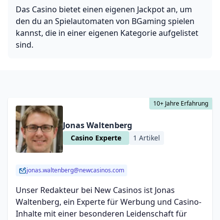
Das Casino bietet einen eigenen Jackpot an, um
den du an Spielautomaten von BGaming spielen
kannst, die in einer eigenen Kategorie aufgelistet
sind.
10+ Jahre Erfahrung
Jonas Waltenberg
Casino Experte
1 Artikel
jonas.waltenberg@newcasinos.com
Unser Redakteur bei New Casinos ist Jonas
Waltenberg, ein Experte für Werbung und Casino-
Inhalte mit einer besonderen Leidenschaft für