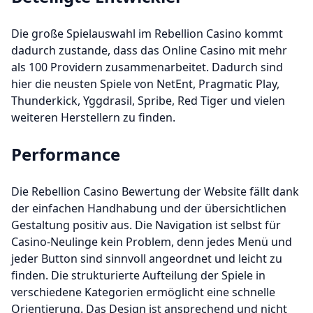
Die große Spielauswahl im Rebellion Casino kommt
dadurch zustande, dass das Online Casino mit mehr
als 100 Providern zusammenarbeitet. Dadurch sind
hier die neusten Spiele von NetEnt, Pragmatic Play,
Thunderkick, Yggdrasil, Spribe, Red Tiger und vielen
weiteren Herstellern zu finden.
Performance
Die Rebellion Casino Bewertung der Website fällt dank
der einfachen Handhabung und der übersichtlichen
Gestaltung positiv aus. Die Navigation ist selbst für
Casino-Neulinge kein Problem, denn jedes Menü und
jeder Button sind sinnvoll angeordnet und leicht zu
finden. Die strukturierte Aufteilung der Spiele in
verschiedene Kategorien ermöglicht eine schnelle
Orientierung. Das Design ist ansprechend und nicht