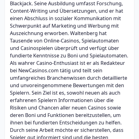
Blackjack. Seine Ausbildung umfasst Forschung,
Content-Writing und Übersetzungen, und er hat
einen Abschluss in sozialer Kommunikation mit
Schwerpunkt auf Marketing und Werbung mit
Auszeichnung erworben. Waltenberg hat
Tausende von Online-Casinos, Spielautomaten
und Casinospielen überprüft und verfügt über
fundierte Kenntnisse zu Boni und Spielautomaten.
Als wahrer Casino-Enthusiast ist er als Redakteur
bei NewCasinos.com tätig und teilt sein
umfangreiches Branchenwissen durch detaillierte
und unvoreingenommene Bewertungen mit den
Spielern. Sein Ziel ist es, sowohl neuen als auch
erfahrenen Spielern Informationen über die
Risiken und Chancen aller neuen Casinos sowie
deren Boni und Funktionen bereitzustellen, um
ihnen bei fundierten Entscheidungen zu helfen.
Durch seine Arbeit möchte er sicherstellen, dass
Spieler gut informiert sind und die besten