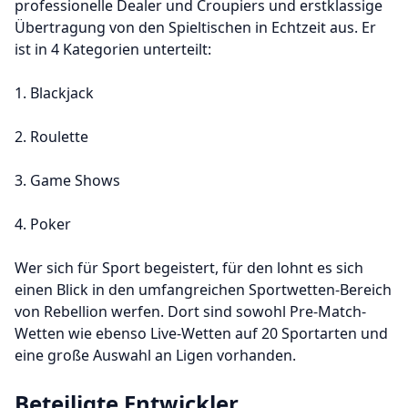
professionelle Dealer und Croupiers und erstklassige
Übertragung von den Spieltischen in Echtzeit aus. Er
ist in 4 Kategorien unterteilt:
1. Blackjack
2. Roulette
3. Game Shows
4. Poker
Wer sich für Sport begeistert, für den lohnt es sich
einen Blick in den umfangreichen Sportwetten-Bereich
von Rebellion werfen. Dort sind sowohl Pre-Match-
Wetten wie ebenso Live-Wetten auf 20 Sportarten und
eine große Auswahl an Ligen vorhanden.
Beteiligte Entwickler