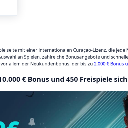
spielseite mit einer internationalen Curaçao-Lizenz, die je
 Auswahl an Spielen, zahlreiche Bonusangebote und schnell
st vor allem der Neukundenbonus, der bis zu
2.000 € Bonus u
10.000 € Bonus und 450 Freispiele sic