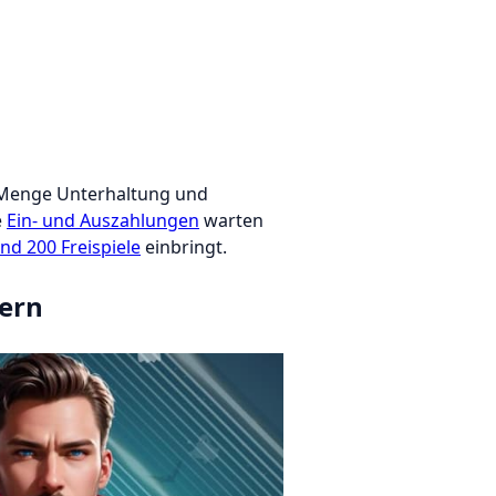
de Menge Unterhaltung und
e
Ein- und Auszahlungen
warten
nd 200 Freispiele
einbringt.
hern