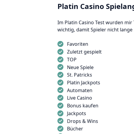
Platin Casino Spielan
Im Platin Casino Test wurden mir 
wichtig, damit Spieler nicht lang
Favoriten
Zuletzt gespielt
TOP
Neue Spiele
St. Patricks
Platin Jackpots
Automaten
Live Casino
Bonus kaufen
Jackpots
Drops & Wins
Bücher