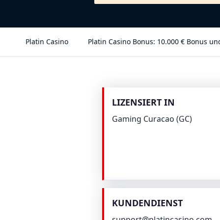
Platin Casino
Platin Casino Bonus: 10.000 € Bonus und
LIZENSIERT IN
Gaming Curacao (GC)
KUNDENDIENST
support@platincasino.com