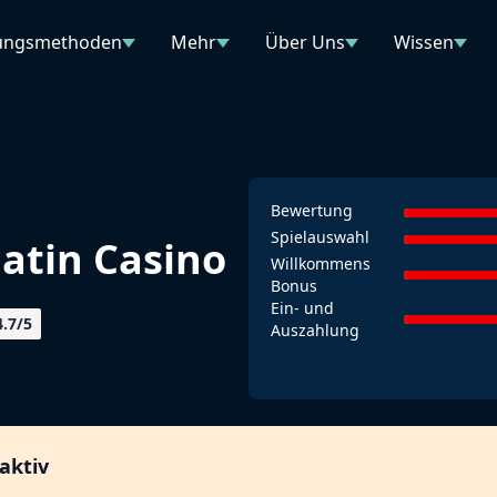
ungsmethoden
Mehr
Über Uns
Wissen
Bewertung
Spielauswahl
latin Casino
Willkommens
Bonus
Ein- und
4.7/5
Auszahlung
naktiv