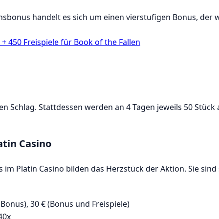
sbonus handelt es sich um einen vierstufigen Bonus, der w
+ 450 Freispiele für Book of the Fallen
einen Schlag. Stattdessen werden an 4 Tagen jeweils 50 Stüc
tin Casino
m Platin Casino bilden das Herzstück der Aktion. Sie sind
Bonus), 30 € (Bonus und Freispiele)
40x