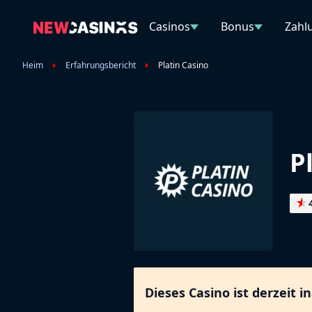
Casinos
Bonus
Zahl
Heim
Erfahrungsbericht
Platin Casino
P
★
Dieses Casino ist derzeit i