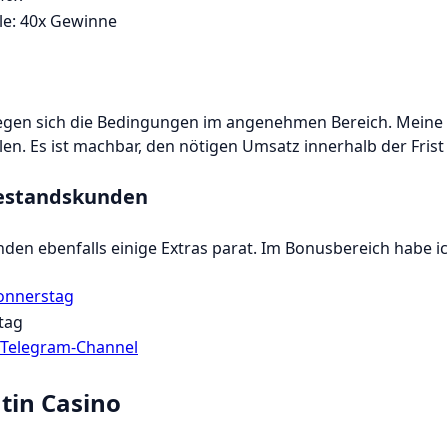
le: 40x Gewinne
gen sich die Bedingungen im angenehmen Bereich. Meine P
en. Es ist machbar, den nötigen Umsatz innerhalb der Frist 
Bestandskunden
nden ebenfalls einige Extras parat. Im Bonusbereich habe i
onnerstag
tag
 Telegram-Channel
tin Casino