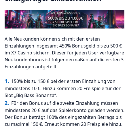
Alle Neukunden können sich mit den ersten
Einzahlungen insgesamt 450% Bonusgeld bis zu 500 €
im X7 Casino sichern. Dieser für jeden User verfügbare
Neukundenbonus ist folgendermaßen auf die ersten 3
Einzahlungen aufgeteilt:
150% bis zu 150 € bei der ersten Einzahlung von
mindestens 10 €. Hinzu kommen 20 Freispiele für den
Slot „Big Bass Bonanza“.
Für den Bonus auf die zweite Einzahlung müssen
mindestens 20 € auf das Spielerkonto geladen werden.
Der Bonus beträgt 100% des eingezahlten Betrags bis
zu maximal 150 €. Erneut kommen 20 Freispiele hinzu.