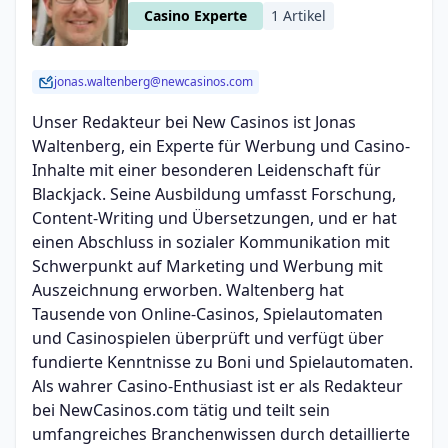
Casino Experte
1 Artikel
jonas.waltenberg@newcasinos.com
Unser Redakteur bei New Casinos ist Jonas
Waltenberg, ein Experte für Werbung und Casino-
Inhalte mit einer besonderen Leidenschaft für
Blackjack. Seine Ausbildung umfasst Forschung,
Content-Writing und Übersetzungen, und er hat
einen Abschluss in sozialer Kommunikation mit
Schwerpunkt auf Marketing und Werbung mit
Auszeichnung erworben. Waltenberg hat
Tausende von Online-Casinos, Spielautomaten
und Casinospielen überprüft und verfügt über
fundierte Kenntnisse zu Boni und Spielautomaten.
Als wahrer Casino-Enthusiast ist er als Redakteur
bei NewCasinos.com tätig und teilt sein
umfangreiches Branchenwissen durch detaillierte