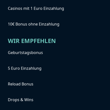
Casinos mit 1 Euro Einzahlung
10€ Bonus ohne Einzahlung
WIR EMPFEHLEN
Geburtstagsbonus
5 Euro Einzahlung
Reload Bonus
Drops & Wins