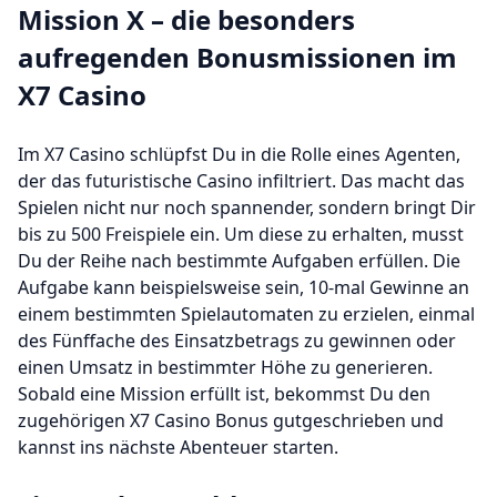
Mission X – die besonders
aufregenden Bonusmissionen im
X7 Casino
Im X7 Casino schlüpfst Du in die Rolle eines Agenten,
der das futuristische Casino infiltriert. Das macht das
Spielen nicht nur noch spannender, sondern bringt Dir
bis zu 500 Freispiele ein. Um diese zu erhalten, musst
Du der Reihe nach bestimmte Aufgaben erfüllen. Die
Aufgabe kann beispielsweise sein, 10-mal Gewinne an
einem bestimmten Spielautomaten zu erzielen, einmal
des Fünffache des Einsatzbetrags zu gewinnen oder
einen Umsatz in bestimmter Höhe zu generieren.
Sobald eine Mission erfüllt ist, bekommst Du den
zugehörigen X7 Casino Bonus gutgeschrieben und
kannst ins nächste Abenteuer starten.