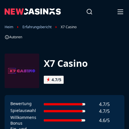
Heim
Erfahrungsbericht
X7 Casino
Autoren
X7 Casino
★
4.7/5
Bewertung
4.7/5
Spielauswahl
4.7/5
Willkommens
4.6/5
Bonus
Ein- und