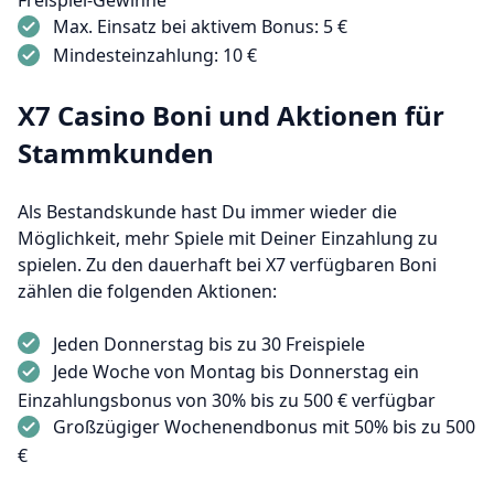
Freispiel-Gewinne
Max. Einsatz bei aktivem Bonus: 5 €
Mindesteinzahlung: 10 €
X7 Casino Boni und Aktionen für
Stammkunden
Als Bestandskunde hast Du immer wieder die
Möglichkeit, mehr Spiele mit Deiner Einzahlung zu
spielen. Zu den dauerhaft bei X7 verfügbaren Boni
zählen die folgenden Aktionen:
Jeden Donnerstag bis zu 30 Freispiele
Jede Woche von Montag bis Donnerstag ein
Einzahlungsbonus von 30% bis zu 500 € verfügbar
Großzügiger Wochenendbonus mit 50% bis zu 500
€