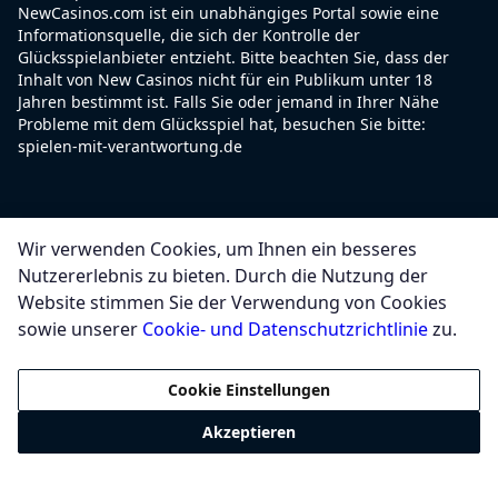
NewCasinos.com ist ein unabhängiges Portal sowie eine
Informationsquelle, die sich der Kontrolle der
Glücksspielanbieter entzieht. Bitte beachten Sie, dass der
Inhalt von New Casinos nicht für ein Publikum unter 18
Jahren bestimmt ist. Falls Sie oder jemand in Ihrer Nähe
Probleme mit dem Glücksspiel hat, besuchen Sie bitte:
spielen-mit-verantwortung.de
Wir verwenden Cookies, um Ihnen ein besseres
Spiele verantwortungsbewusst
Nutzererlebnis zu bieten. Durch die Nutzung der
BZgA-Telefonberatung zur Glücksspielsucht: 0800 1
Website stimmen Sie der Verwendung von Cookies
37 27 00
sowie unserer
Cookie- und Datenschutzrichtlinie
zu.
Cookie Einstellungen
Akzeptieren
Copyright © 2001-2026 Newcasinos.com - Alle Rechte