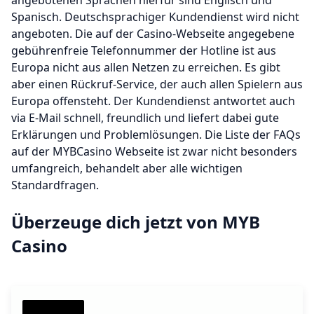
angebotenen Sprachen hierfür sind Englisch und
Spanisch. Deutschsprachiger Kundendienst wird nicht
angeboten. Die auf der Casino-Webseite angegebene
gebührenfreie Telefonnummer der Hotline ist aus
Europa nicht aus allen Netzen zu erreichen. Es gibt
aber einen Rückruf-Service, der auch allen Spielern aus
Europa offensteht. Der Kundendienst antwortet auch
via E-Mail schnell, freundlich und liefert dabei gute
Erklärungen und Problemlösungen. Die Liste der FAQs
auf der MYBCasino Webseite ist zwar nicht besonders
umfangreich, behandelt aber alle wichtigen
Standardfragen.
Überzeuge dich jetzt von MYB
Casino