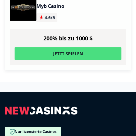
Myb Casino
★
4.6/5
200% bis zu 1000 $
JETZT SPIELEN
Nur lizensierte Casinos