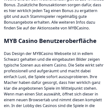
Bonus. Zusätzliche Bonusaktionen sorgen dafür, dass
es hier wirklich jeden Tag einen Bonus zu ergattern
gibt und auch Stammspieler regelmäßig gute
Bonusangebote erhalten. Alle weiteren Infos dazu
finden Sie auf der Aktionsseite von MYBCasino.
MYB Casino Benutzeroberfläche
Das Design der MYBCasino Webseite ist in edlem
Schwarz gehalten und die eingebauten Bilder zeigen
typische Szenen aus einem Casino. Die Seite wirkt sehr
professionell und aufgeräumt und macht dabei
einfach Lust, die Spiele sofort auszuprobieren. Ihre
Macher haben dafür gesorgt, dass hier wirklich ganz
klar die angebotenen Spiele im Mittelpunkt stehen.
Wenn man einen Slot auswählt, öffnet sich dieser in
einem neuen Browsertab und nimmt diesen komplett
ein. In der Lobby des Casinos sind die Spiele in die