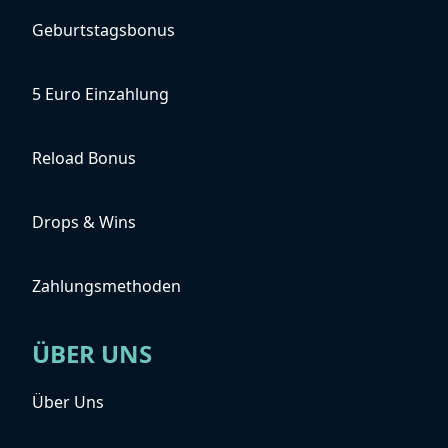
Geburtstagsbonus
5 Euro Einzahlung
Reload Bonus
Drops & Wins
Zahlungsmethoden
ÜBER UNS
Über Uns