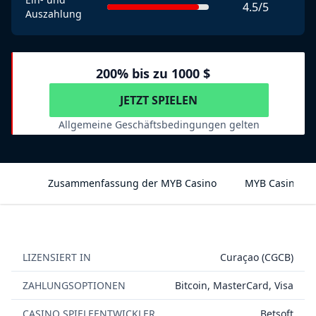
4.5/5
Auszahlung
200% bis zu 1000 $
JETZT SPIELEN
Allgemeine Geschäftsbedingungen gelten
Zusammenfassung der MYB Casino
MYB Casino W
LIZENSIERT IN
Curaçao (CGCB)
ZAHLUNGSOPTIONEN
Bitcoin, MasterCard, Visa
CASINO SPIELEENTWICKLER
Betsoft