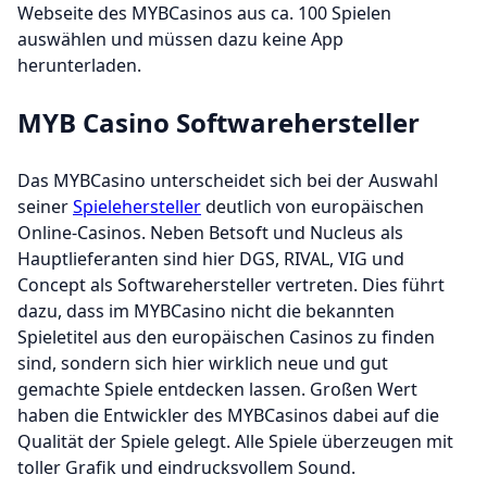
Webseite des MYBCasinos aus ca. 100 Spielen
auswählen und müssen dazu keine App
herunterladen.
MYB Casino Softwarehersteller
Das MYBCasino unterscheidet sich bei der Auswahl
seiner
Spielehersteller
deutlich von europäischen
Online-Casinos. Neben Betsoft und Nucleus als
Hauptlieferanten sind hier DGS, RIVAL, VIG und
Concept als Softwarehersteller vertreten. Dies führt
dazu, dass im MYBCasino nicht die bekannten
Spieletitel aus den europäischen Casinos zu finden
sind, sondern sich hier wirklich neue und gut
gemachte Spiele entdecken lassen. Großen Wert
haben die Entwickler des MYBCasinos dabei auf die
Qualität der Spiele gelegt. Alle Spiele überzeugen mit
toller Grafik und eindrucksvollem Sound.