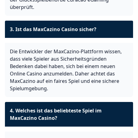
überprüft.
3. Ist das MaxCazino Casino sicher?
Die Entwickler der MaxCazino-Plattform wissen,
dass viele Spieler aus Sicherheitsgründen
Bedenken dabei haben, sich bei einem neuen
Online Casino anzumelden. Daher achtet das
MaxCazino auf ein faires Spiel und eine sichere
Spielumgebung.
4. Welches ist das beliebteste Spiel im
MaxCazino Casino?