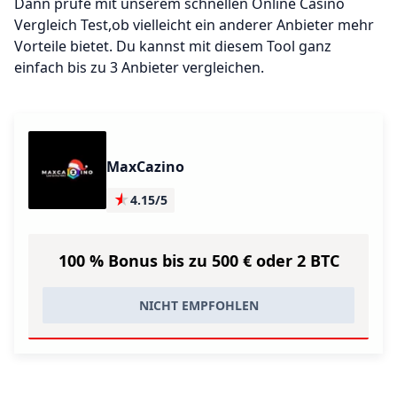
Dann prüfe mit unserem schnellen Online Casino
Vergleich Test,ob vielleicht ein anderer Anbieter mehr
Vorteile bietet. Du kannst mit diesem Tool ganz
einfach bis zu 3 Anbieter vergleichen.
MaxCazino
★
4.15/5
100 % Bonus bis zu 500 € oder 2 BTC
NICHT EMPFOHLEN