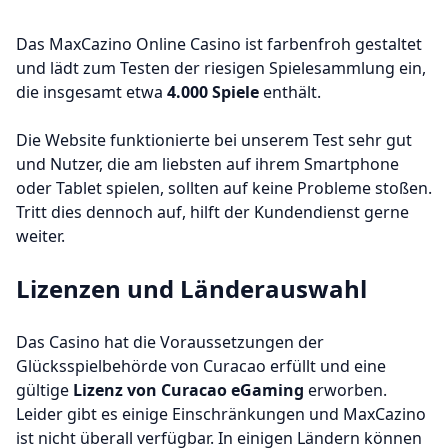
Das MaxCazino Online Casino ist farbenfroh gestaltet
und lädt zum Testen der riesigen Spielesammlung ein,
die insgesamt etwa
4.000 Spiele
enthält.
Die Website funktionierte bei unserem Test sehr gut
und Nutzer, die am liebsten auf ihrem Smartphone
oder Tablet spielen, sollten auf keine Probleme stoßen.
Tritt dies dennoch auf, hilft der Kundendienst gerne
weiter.
Lizenzen und Länderauswahl
Das Casino hat die Voraussetzungen der
Glücksspielbehörde von Curacao erfüllt und eine
gültige
Lizenz von Curacao eGaming
erworben.
Leider gibt es einige Einschränkungen und MaxCazino
ist nicht überall verfügbar. In einigen Ländern können