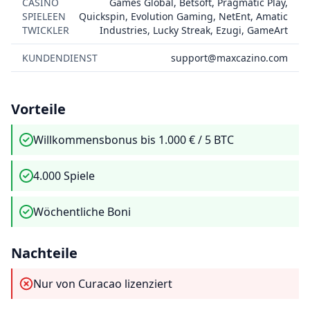
CASINO
Games Global, Betsoft, Pragmatic Play,
SPIELEEN
Quickspin, Evolution Gaming, NetEnt, Amatic
TWICKLER
Industries, Lucky Streak, Ezugi, GameArt
KUNDENDIENST
support@maxcazino.com
Vorteile
Willkommensbonus bis 1.000 € / 5 BTC
4.000 Spiele
Wöchentliche Boni
Nachteile
Nur von Curacao lizenziert