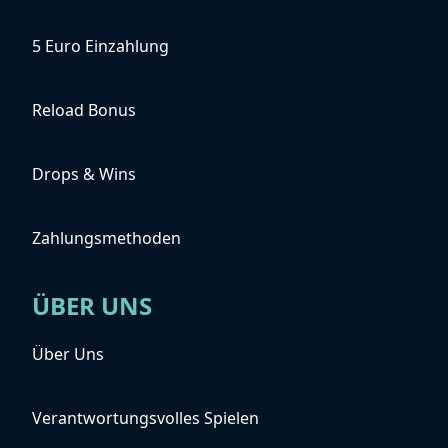
5 Euro Einzahlung
Reload Bonus
Drops & Wins
Zahlungsmethoden
ÜBER UNS
Über Uns
Verantwortungsvolles Spielen