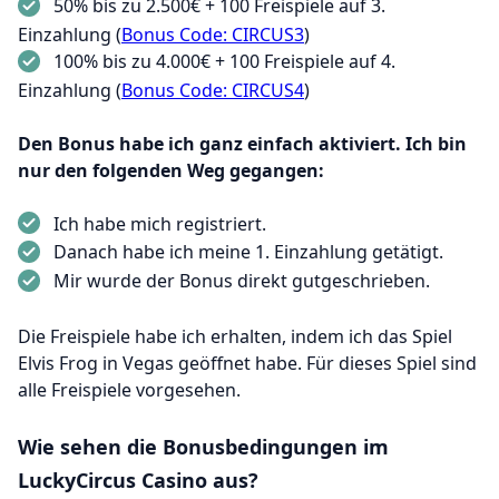
50% bis zu 2.500€ + 100 Freispiele auf 3.
Einzahlung (
Bonus Code: CIRCUS3
)
100% bis zu 4.000€ + 100 Freispiele auf 4.
Einzahlung (
Bonus Code: CIRCUS4
)
Den Bonus habe ich ganz einfach aktiviert. Ich bin
nur den folgenden Weg gegangen:
Ich habe mich registriert.
Danach habe ich meine 1. Einzahlung getätigt.
Mir wurde der Bonus direkt gutgeschrieben.
Die Freispiele habe ich erhalten, indem ich das Spiel
Elvis Frog in Vegas geöffnet habe. Für dieses Spiel sind
alle Freispiele vorgesehen.
Wie sehen die Bonusbedingungen im
LuckyCircus Casino aus?