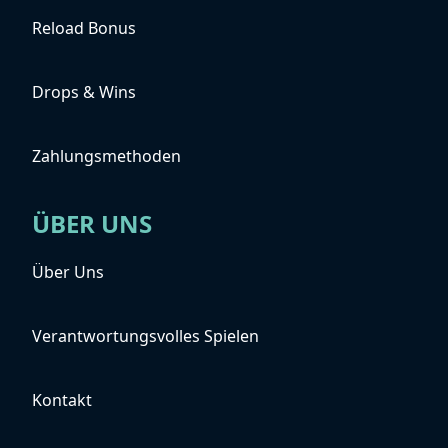
Reload Bonus
Drops & Wins
Zahlungsmethoden
ÜBER UNS
Über Uns
Verantwortungsvolles Spielen
Kontakt