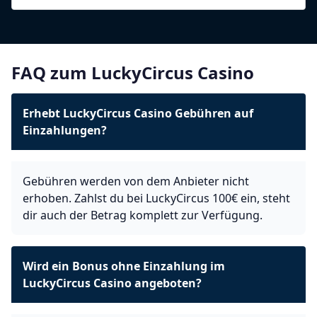
FAQ zum LuckyCircus Casino
Erhebt LuckyCircus Casino Gebühren auf
Einzahlungen?
Gebühren werden von dem Anbieter nicht
erhoben. Zahlst du bei LuckyCircus 100€ ein, steht
dir auch der Betrag komplett zur Verfügung.
Wird ein Bonus ohne Einzahlung im
LuckyCircus Casino angeboten?