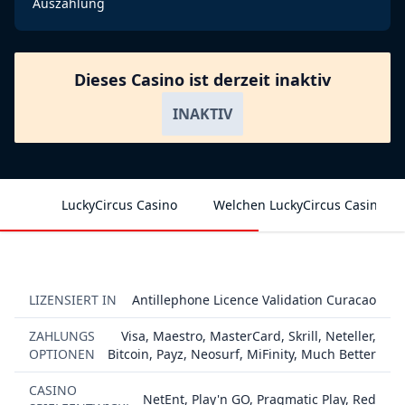
Auszahlung
Dieses Casino ist derzeit inaktiv
INAKTIV
LuckyCircus Casino
Welchen LuckyCircus Casino W
LIZENSIERT IN
Antillephone Licence Validation Curacao
ZAHLUNGS
Visa, Maestro, MasterCard, Skrill, Neteller,
OPTIONEN
Bitcoin, Payz, Neosurf, MiFinity, Much Better
CASINO
NetEnt, Play'n GO, Pragmatic Play, Red