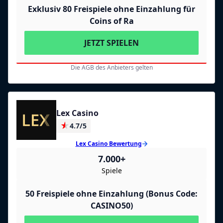
Exklusiv 80 Freispiele ohne Einzahlung für
Coins of Ra
JETZT SPIELEN
Die AGB des Anbieters gelten
Lex Casino
★
4.7/5
Lex Casino Bewertung
7.000+
Spiele
50 Freispiele ohne Einzahlung (Bonus Code:
CASINO50)