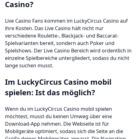
Casino?
Live Casino Fans kommen im LuckyCircus Casino auf
ihre Kosten. Das Live Casino hält nicht nur
verschiedene Roulette-, Blackjack- und Baccarat-
Spielvarianten bereit, sondern auch Poker und
Spielshows. Der Live Casino Bereich wird ordentlich in
einzelne Spielbereiche untergliedert, sodass du nicht
lange suchen musst.
Im LuckyCircus Casino mobil
spielen: Ist das möglich?
Wenn du im LuckyCircus Casino mobil spielen
möchtest, musst du keinen Umweg über eine
Download-App nehmen. Die Webseite ist für
Mobilgeräte optimiert, sodass sich die Seite an die
Größe deines Mobilgerätes anpasst. Die Navigation