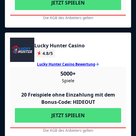
JETZT SPIELEN
Die AGB des Anbieters gelten
Lucky Hunter Casino
★
4.8/5
Lucky Hunter Casino Bewertung
5000+
Spiele
20 Freispiele ohne Einzahlung mit dem
Bonus-Code: HIDEOUT
JETZT SPIELEN
Die AGB des Anbieters gelten