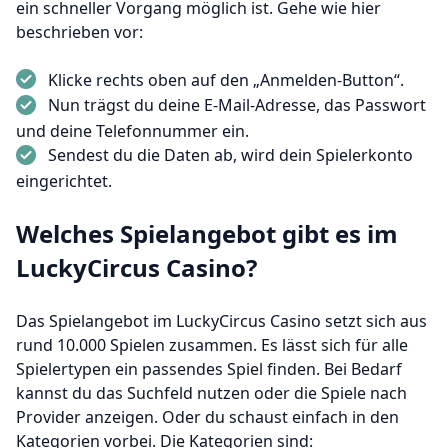
ein schneller Vorgang möglich ist. Gehe wie hier
beschrieben vor:
Klicke rechts oben auf den „Anmelden-Button“.
Nun trägst du deine E-Mail-Adresse, das Passwort
und deine Telefonnummer ein.
Sendest du die Daten ab, wird dein Spielerkonto
eingerichtet.
Welches Spielangebot gibt es im
LuckyCircus Casino?
Das Spielangebot im LuckyCircus Casino setzt sich aus
rund 10.000 Spielen zusammen. Es lässt sich für alle
Spielertypen ein passendes Spiel finden. Bei Bedarf
kannst du das Suchfeld nutzen oder die Spiele nach
Provider anzeigen. Oder du schaust einfach in den
Kategorien vorbei. Die Kategorien sind: