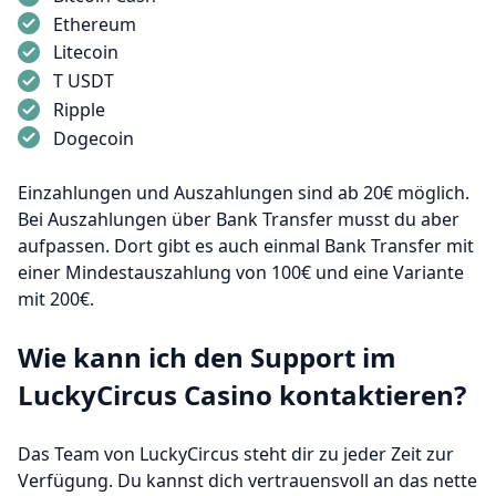
Ethereum
Litecoin
T USDT
Ripple
Dogecoin
Einzahlungen und Auszahlungen sind ab 20€ möglich.
Bei Auszahlungen über Bank Transfer musst du aber
aufpassen. Dort gibt es auch einmal Bank Transfer mit
einer Mindestauszahlung von 100€ und eine Variante
mit 200€.
Wie kann ich den Support im
LuckyCircus Casino kontaktieren?
Das Team von LuckyCircus steht dir zu jeder Zeit zur
Verfügung. Du kannst dich vertrauensvoll an das nette