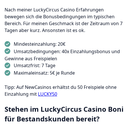
Nach meiner LuckyCircus Casino Erfahrungen
bewegen sich die Bonusbedingungen im typischen
Bereich. Für meinen Geschmack ist der Zeitraum von 7
Tagen aber kurz. Ansonsten ist es ok.
Mindesteinzahlung: 20€
Umsatzbedingungen: 40x Einzahlungsbonus und
Gewinne aus Freispielen
Umsatzfrist: 7 Tage
Maximaleinsatz: 5€ je Runde
Tipp: Auf NewCasinos erhältst du 50 Freispiele ohne
Einzahlung mit
LUCKY50
Stehen im LuckyCircus Casino Boni
für Bestandskunden bereit?