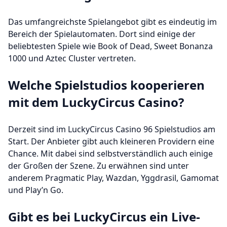
Das umfangreichste Spielangebot gibt es eindeutig im
Bereich der Spielautomaten. Dort sind einige der
beliebtesten Spiele wie Book of Dead, Sweet Bonanza
1000 und Aztec Cluster vertreten.
Welche Spielstudios kooperieren
mit dem LuckyCircus Casino?
Derzeit sind im LuckyCircus Casino 96 Spielstudios am
Start. Der Anbieter gibt auch kleineren Providern eine
Chance. Mit dabei sind selbstverständlich auch einige
der Großen der Szene. Zu erwähnen sind unter
anderem Pragmatic Play, Wazdan, Yggdrasil, Gamomat
und Play’n Go.
Gibt es bei LuckyCircus ein Live-