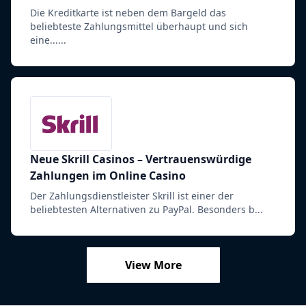
Die Kreditkarte ist neben dem Bargeld das
beliebteste Zahlungsmittel überhaupt und sich
eine......
Neue Skrill Casinos – Vertrauenswürdige
Zahlungen im Online Casino
Der Zahlungsdienstleister Skrill ist einer der
beliebtesten Alternativen zu PayPal. Besonders b...
View More