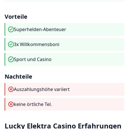
Vorteile
Superhelden-Abenteuer
3x Willkommensboni
Sport und Casino
Nachteile
Auszahlungshöhe variiert
keine örtliche Tel.
Lucky Elektra Casino Erfahrungen