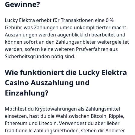
Gewinne?
Lucky Elektra erhebt für Transaktionen eine 0 %
Gebühr, was Zahlungen umso unkomplizierter macht.
Auszahlungen werden augenblicklich bearbeitet und
können sofort an den Zahlungsanbieter weitergeleitet
werden, sofern keine weiteren Prüfverfahren aus
Sicherheitsgründen nötig sind.
Wie funktioniert die Lucky Elektra
Casino Auszahlung und
Einzahlung?
Möchtest du Kryptowährungen als Zahlungsmittel
einsetzen, hast du die Wahl zwischen Bitcoin, Ripple,
Ethereum und Litecoin. Verwendest du aber lieber
traditionelle Zahlungsmethoden, stehen dir Anbieter