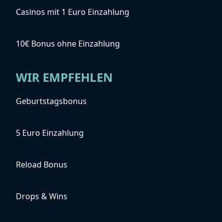
Casinos mit 1 Euro Einzahlung
10€ Bonus ohne Einzahlung
WIR EMPFEHLEN
Geburtstagsbonus
5 Euro Einzahlung
Reload Bonus
Drops & Wins