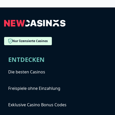
Nur lizensierte Casinos
ENTDECKEN
Die besten Casinos
Freispiele ohne Einzahlung
Exklusive Casino Bonus Codes