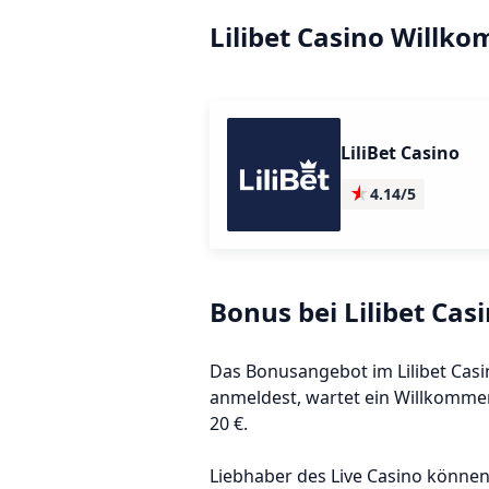
Lilibet Casino Will
LiliBet Casino
★
4.14/5
Bonus bei Lilibet Cas
Das Bonusangebot im Lilibet Casi
anmeldest, wartet ein Willkommen
20 €.
Liebhaber des Live Casino können