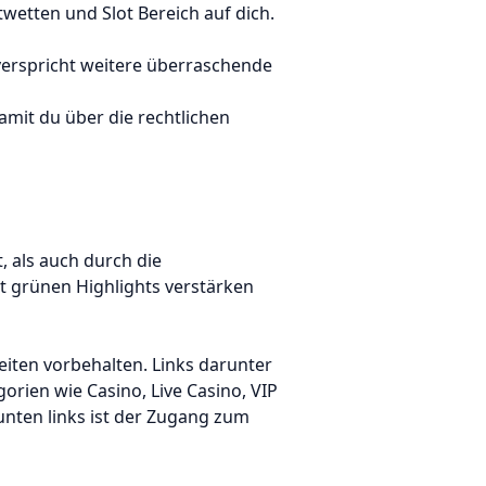
wetten und Slot Bereich auf dich.
 verspricht weitere überraschende
amit du über die rechtlichen
t, als auch durch die
it grünen Highlights verstärken
eiten vorbehalten. Links darunter
gorien wie Casino, Live Casino, VIP
 unten links ist der Zugang zum