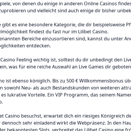
piele, von denen du einige in anderen Online Casinos findes
szuprobieren und vielleicht sind auch einige dir bisher unbe
le gibt es eine besondere Kategorie, die dir beispielsweise
möglichkeit findest du fast nur im Lilibet Casino.
rgenannten Bereiche einzusortieren sind, kannst du unter A
glichkeiten entdecken.
Casino Feeling wichtig ist, solltest du dir unbedingt den Liv
ein, was für eine reiche Auswahl an Live Games dir geboten
no ist ebenso königlich. Bis zu 500 € Willkommensbonus üb
en sowohl Neu- als auch Bestandskunden von weiteren attr
bt es lukrative Vorteile. Ein VIP Programm, das seinem Name
b.
bet Casino besuchst, erwartet dich ein riesiges Königreich d
r dennoch sehr einladend wirkt die Webpräsenz. In den Hau
er bekanntesten Slots, verbreitet das Lilibet Casino eine f