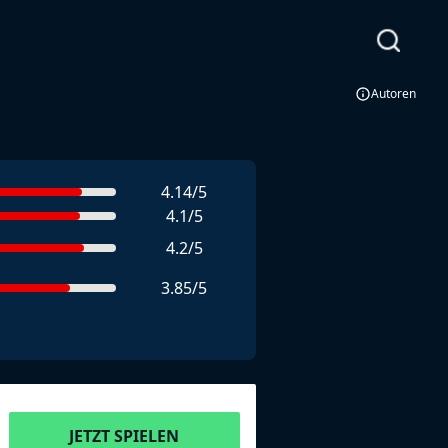
Autoren
4.14/5
4.1/5
4.2/5
3.85/5
JETZT SPIELEN