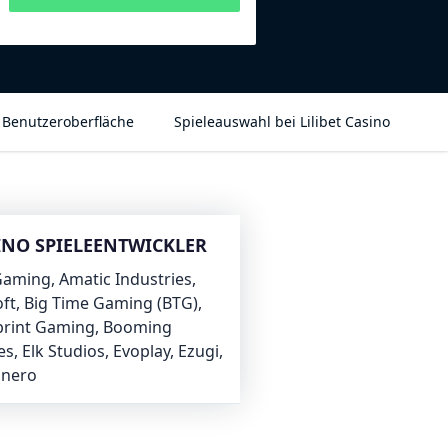
o Benutzeroberfläche
Spieleauswahl bei Lilibet Casino
Li
INO SPIELEENTWICKLER
Gaming, Amatic Industries,
oft, Big Time Gaming (BTG),
print Gaming, Booming
, Elk Studios, Evoplay, Ezugi,
nero