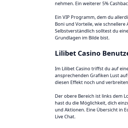
nehmen. Ein weiterer 5% Cashback 
Ein VIP Programm, dem du allerdi
Boni und Vorteile, wie schneller
Selbstverständlich solltest du ei
Grundlagen im Bilde bist.
Lilibet Casino Benut
Im Lilibet Casino triffst du auf ei
ansprechenden Grafiken Lust aufs 
diesen Effekt noch und verbreit
Der obere Bereich ist links dem 
hast du die Möglichkeit, dich einz
und Aktionen. Eine Übersicht in E
Live Chat.