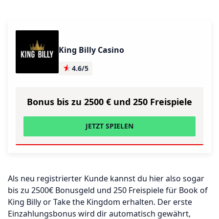
King Billy Casino
★
4.6/5
Bonus bis zu 2500 € und 250 Freispiele
JETZT SPIELEN
Als neu registrierter Kunde kannst du hier also sogar
bis zu 2500€ Bonusgeld und 250 Freispiele für
Book of
King Billy or Take the Kingdom
erhalten. Der erste
Einzahlungsbonus wird dir automatisch gewährt,