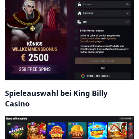
Spieleauswahl bei King Billy
Casino