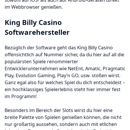
im Webbrowser genießen.
King Billy Casino
Softwarehersteller
Bezüglich der Software geht das King Billy Casino
offensichtlich auf Nummer sicher, da du hier auf all die
populärsten Spiele renommierter
Entwicklerunternehmen wie NetEnt, Amatic, Pragmatic
Play, Evolution Gaming, Play’n GO, usw. stoßen wirst.
Ganz egal also für welches Spiel du dich entscheidest –
ein hochklassiges Spielerlebnis steht hier immer fest
im Programm!
Besonders im Bereich der Slots wirst du hier eine
breite Palette von Spielen genießen können, die nicht
nur großartig aussehen, sondern auch mit etlichen