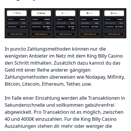
In puncto Zahlungsmethoden können nur die
wenigsten Anbieter im Netz mit dem King Billy Casino
den Schritt mithalten. Zusätzlich dazu kannst du das
Geld mit einer Reihe anderer gängigen
Zahlungsmethoden überweisen wie
Nodapay, Mifinity,
Bitcoin, Litecoin, Ethereum, Tether
, usw.
Im Falle einer Einzahlung werden alle Transaktionen in
Sekundenschnelle und vollkommen gebührenfrei
abgewickelt. Pro Transaktion ist es möglich, zwischen
40 und 4000€ einzuzahlen. Für die King Billy Casino
Auszahlungen stehen dir mehr oder weniger die