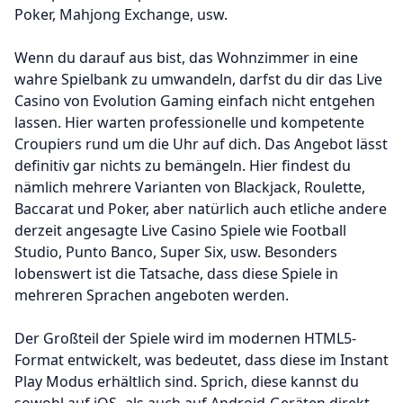
Poker, Mahjong Exchange, usw.
Wenn du darauf aus bist, das Wohnzimmer in eine
wahre Spielbank zu umwandeln, darfst du dir das Live
Casino von Evolution Gaming einfach nicht entgehen
lassen. Hier warten professionelle und kompetente
Croupiers rund um die Uhr auf dich. Das Angebot lässt
definitiv gar nichts zu bemängeln. Hier findest du
nämlich mehrere Varianten von Blackjack, Roulette,
Baccarat und Poker, aber natürlich auch etliche andere
derzeit angesagte Live Casino Spiele wie Football
Studio, Punto Banco, Super Six, usw. Besonders
lobenswert ist die Tatsache, dass diese Spiele in
mehreren Sprachen angeboten werden.
Der Großteil der Spiele wird im modernen HTML5-
Format entwickelt, was bedeutet, dass diese im Instant
Play Modus erhältlich sind. Sprich, diese kannst du
sowohl auf iOS- als auch auf Android-Geräten direkt