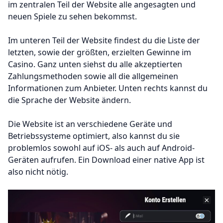
im zentralen Teil der Website alle angesagten und
neuen Spiele zu sehen bekommst.
Im unteren Teil der Website findest du die Liste der
letzten, sowie der größten, erzielten Gewinne im
Casino. Ganz unten siehst du alle akzeptierten
Zahlungsmethoden sowie all die allgemeinen
Informationen zum Anbieter. Unten rechts kannst du
die Sprache der Website ändern.
Die Website ist an verschiedene Geräte und
Betriebssysteme optimiert, also kannst du sie
problemlos sowohl auf iOS- als auch auf Android-
Geräten aufrufen. Ein Download einer native App ist
also nicht nötig.