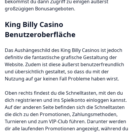
bekommst du dann Zugriff zu einigen äußerst
großzügigen Bonusangeboten.
King Billy Casino
Benutzeroberfläche
Das Aushängeschild des King Billy Casinos ist jedoch
definitiv die fantastische grafische Gestaltung der
Website. Zudem ist diese äußerst benutzerfreundlich
und übersichtlich gestaltet, so dass du mit der
Nutzung auf gar keinen Fall Probleme haben wirst.
Oben rechts findest du die Schnelltasten, mit den du
dich registrieren und ins Spielkonto einloggen kannst.
Auf der anderen Seite befinden sich die Schnelltasten
die dich zu den Promotionen, Zahlungsmethoden,
Turnieren und zum VIP-Club führen. Darunter werden
dir alle laufenden Promotionen angezeigt, während du