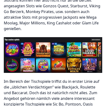
Slotfans können hier also nicht nur all die derzeit
angesagten Slots wie Gonzos Quest, Starburst, Viking
Go Berzerk, Monkey Pirates, usw. sondern auch
attraktive Slots mit progressiven Jackpots wie Mega
Moolag, Major Millions, King Cashalot oder Glam Life
genießen.
Im Bereich der Tischspiele triffst du in erster Linie auf
die „üblichen Verdächtigen“ wie Blackjack, Roulette
und Baccarat. Doch das ist natürlich nicht alles. Zum
Angebot gehören nämlich viele andere interessant
konzipierte Tischspiele wie Sic Bo, Pontoon, Oasis