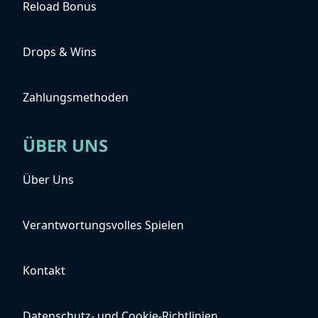
Reload Bonus
Drops & Wins
Zahlungsmethoden
ÜBER UNS
Über Uns
Verantwortungsvolles Spielen
Kontakt
Datenschutz- und Cookie-Richtlinien