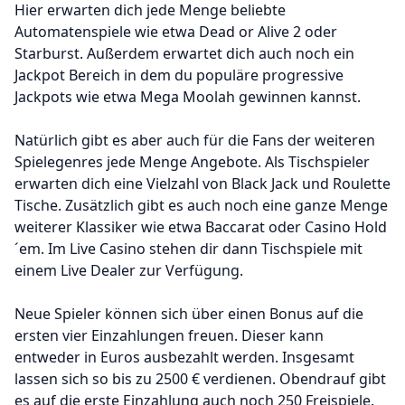
Hier erwarten dich jede Menge beliebte
Automatenspiele wie etwa Dead or Alive 2 oder
Starburst. Außerdem erwartet dich auch noch ein
Jackpot Bereich in dem du populäre progressive
Jackpots wie etwa Mega Moolah gewinnen kannst.
Natürlich gibt es aber auch für die Fans der weiteren
Spielegenres jede Menge Angebote. Als Tischspieler
erwarten dich eine Vielzahl von Black Jack und Roulette
Tische. Zusätzlich gibt es auch noch eine ganze Menge
weiterer Klassiker wie etwa Baccarat oder Casino Hold
´em. Im Live Casino stehen dir dann Tischspiele mit
einem Live Dealer zur Verfügung.
Neue Spieler können sich über einen Bonus auf die
ersten vier Einzahlungen freuen. Dieser kann
entweder in Euros ausbezahlt werden. Insgesamt
lassen sich so bis zu 2500 € verdienen. Obendrauf gibt
es auf die erste Einzahlung auch noch 250 Freispiele.