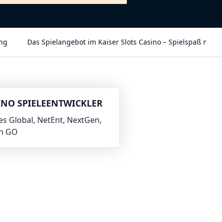
ung
Das Spielangebot im Kaiser Slots Casino – Spielspaß mit 
INO SPIELEENTWICKLER
s Global, NetEnt, NextGen,
'n GO