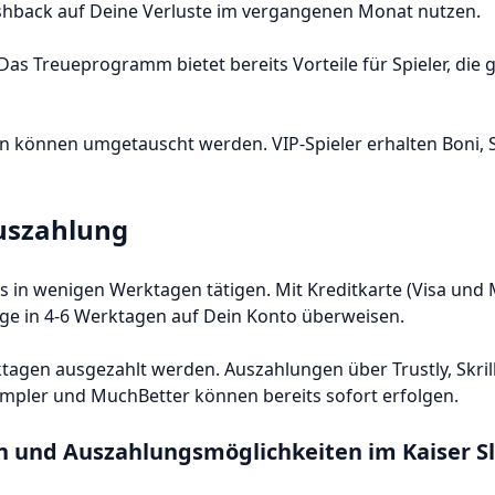
hback auf Deine Verluste im vergangenen Monat nutzen.
Das Treueprogramm bietet bereits Vorteile für Spieler, die
können umgetauscht werden. VIP-Spieler erhalten Boni, Sp
Auszahlung
s in wenigen Werktagen tätigen. Mit Kreditkarte (Visa un
ge in 4-6 Werktagen auf Dein Konto überweisen.
tagen ausgezahlt werden. Auszahlungen über Trustly, Skrill,
 Zimpler und MuchBetter können bereits sofort erfolgen.
 und Auszahlungsmöglichkeiten im Kaiser Sl