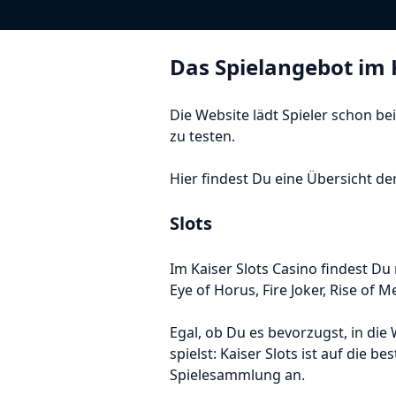
Das Spielangebot im K
Die Website lädt Spieler schon 
zu testen.
Hier findest Du eine Übersicht der
Slots
Im Kaiser Slots Casino findest Du
Eye of Horus, Fire Joker, Rise of 
Egal, ob Du es bevorzugst, in die
spielst: Kaiser Slots ist auf die 
Spielesammlung an.