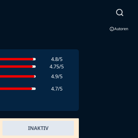
Autoren
4.8/5
4.75/5
4.9/5
4.7/5
INAKTIV