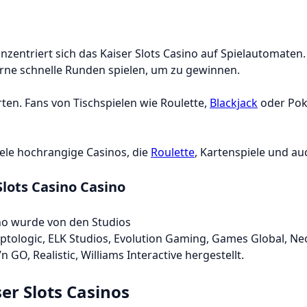
entriert sich das Kaiser Slots Casino auf Spielautomaten.
gerne schnelle Runden spielen, um zu gewinnen.
en. Fans von Tischspielen wie Roulette,
Blackjack
oder Poke
ele hochrangige Casinos, die
Roulette
, Kartenspiele und a
Slots Casino Casino
ino wurde von den Studios
Cryptologic, ELK Studios, Evolution Gaming, Games Global, 
GO, Realistic, Williams Interactive hergestellt.
er Slots Casinos