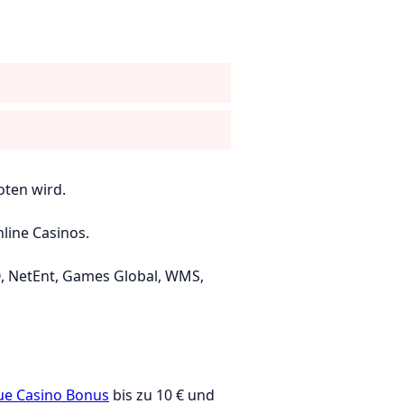
oten wird.
nline Casinos.
O, NetEnt, Games Global, WMS,
ue Casino Bonus
bis zu 10 € und