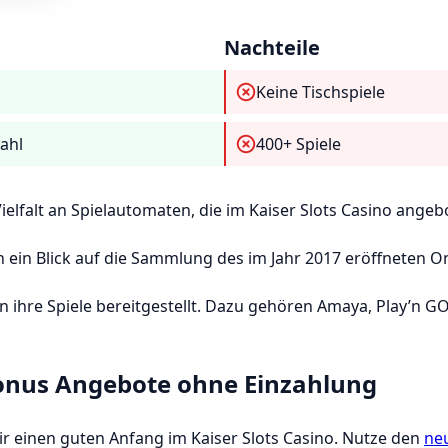
Nachteile
Keine Tischspiele
ahl
400+ Spiele
Vielfalt an Spielautomaten, die im Kaiser Slots Casino angeb
ch ein Blick auf die Sammlung des im Jahr 2017 eröffneten O
 ihre Spiele bereitgestellt. Dazu gehören Amaya, Play’n G
Bonus Angebote ohne Einzahlung
 einen guten Anfang im Kaiser Slots Casino. Nutze den
ne