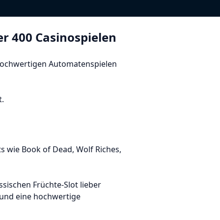
er 400 Casinospielen
 hochwertigen Automatenspielen
t.
s wie Book of Dead, Wolf Riches,
sischen Früchte-Slot lieber
ot und eine hochwertige