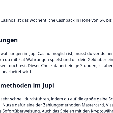
 Casinos ist das wöchentliche Cashback in Höhe von 5% bis 
lungen
währungen im Jupi Casino möglich ist, musst du vor deine
rn du mit Fiat Währungen spielst und dir dein Geld über ei
n möchtest. Dieser Check dauert einige Stunden, ist aber 
 bearbeitet wird.
smethoden im Jupi
ehr schnell durchführen, indem du auf die große gelbe Sch
h. Nutze dafür eine der Zahlungsmethoden Mastercard, Vis
die Sofortüberweisung. Auch das Spielen mit den Kryptowähr