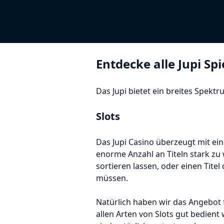
Entdecke alle Jupi Spi
Das Jupi bietet ein breites Spekt
Slots
Das Jupi Casino überzeugt mit eine
enorme Anzahl an Titeln stark zu 
sortieren lassen, oder einen Titel
müssen.
Natürlich haben wir das Angebot 
allen Arten von Slots gut bedient