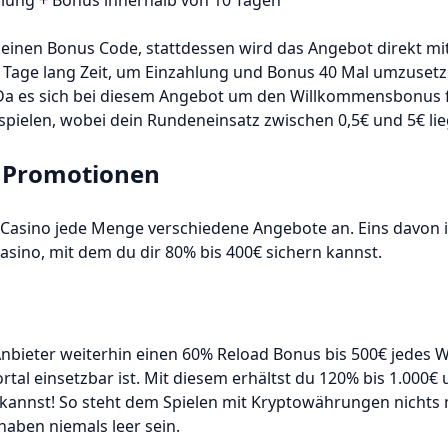
lung + Bonus innerhalb von 10 Tagen
 keinen Bonus Code, stattdessen wird das Angebot direkt mi
0 Tage lang Zeit, um Einzahlung und Bonus 40 Mal umzusetz
Da es sich bei diesem Angebot um den Willkommensbonus f
pielen, wobei dein Rundeneinsatz zwischen 0,5€ und 5€ li
d Promotionen
i Casino jede Menge verschiedene Angebote an. Eins davon is
sino, mit dem du dir 80% bis 400€ sichern kannst.
 Anbieter weiterhin einen 60% Reload Bonus bis 500€ jedes 
al einsetzbar ist. Mit diesem erhältst du 120% bis 1.000€ u
n kannst! So steht dem Spielen mit Kryptowährungen nicht
aben niemals leer sein.