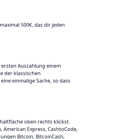
maximal 500€, das dir jeden
r ersten Auszahlung einem
ne der klassischen
eine einmalige Sache, so dass
altfläche oben rechts klickst.
a, American Express, CashtoCode,
ungen Bitcoin, BitcoinCash,