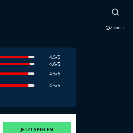
Autoren
4.5/5
4.6/5
4.5/5
4.5/5
JETZT SPIELEN