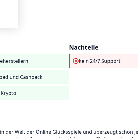
Nachteile
leherstellern
kein 24/7 Support
load und Cashback
 Krypto
 in der Welt der Online Glücksspiele und überzeugt schon 