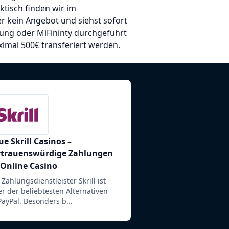
ktisch finden wir im
r kein Angebot und siehst sofort
sung oder MiFininty durchgeführt
imal 500€ transferiert werden.
e Skrill Casinos –
rtrauenswürdige Zahlungen
 Online Casino
 Zahlungsdienstleister Skrill ist
er der beliebtesten Alternativen
PayPal. Besonders b...