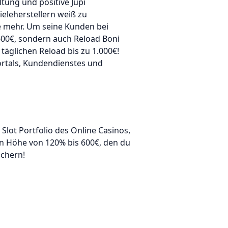
ltung und positive Jupi
ieleherstellern weiß zu
le mehr. Um seine Kunden bei
 600€, sondern auch Reload Boni
äglichen Reload bis zu 1.000€!
ortals, Kundendienstes und
Slot Portfolio des Online Casinos,
in Höhe von 120% bis 600€, den du
ichern!