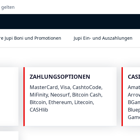
 gelten
e Jupi Boni und Promotionen
Jupi Ein- und Auszahlungen
ZAHLUNGSOPTIONEN
CAS
MasterCard, Visa, CashtoCode,
Amat
MiFinity, Neosurf, Bitcoin Cash,
Arro
Bitcoin, Ethereum, Litecoin,
BGami
CASHlib
Blue
Game