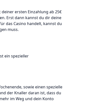
t deiner ersten Einzahlung ab 25€
en. Erst dann kannst du dir deine
ür das Casino handelt, kannst du
egen muss.
t ein spezieller
Wochenende, sowie einen spezielle
nd der Knaller daran ist, dass du
s mehr im Weg und dein Konto