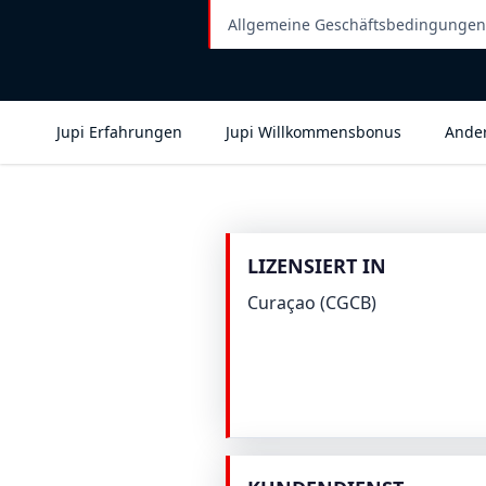
Allgemeine Geschäftsbedingungen
Jupi Erfahrungen
Jupi Willkommensbonus
Ander
LIZENSIERT IN
Curaçao (CGCB)