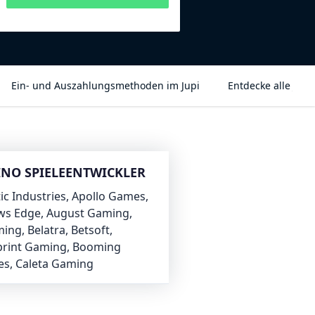
Ein- und Auszahlungsmethoden im Jupi
Entdecke alle Jupi
INO SPIELEENTWICKLER
ic Industries, Apollo Games,
ws Edge, August Gaming,
ng, Belatra, Betsoft,
print Gaming, Booming
s, Caleta Gaming