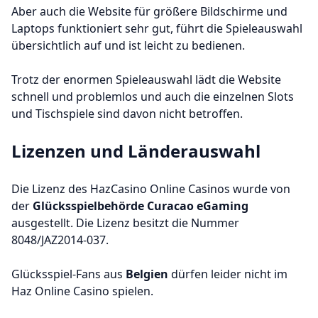
Aber auch die Website für größere Bildschirme und
Laptops funktioniert sehr gut, führt die Spieleauswahl
übersichtlich auf und ist leicht zu bedienen.
Trotz der enormen Spieleauswahl lädt die Website
schnell und problemlos und auch die einzelnen Slots
und Tischspiele sind davon nicht betroffen.
Lizenzen und Länderauswahl
Die Lizenz des HazCasino Online Casinos wurde von
der
Glücksspielbehörde Curacao eGaming
ausgestellt. Die Lizenz besitzt die Nummer
8048/JAZ2014-037.
Glücksspiel-Fans aus
Belgien
dürfen leider nicht im
Haz Online Casino spielen.