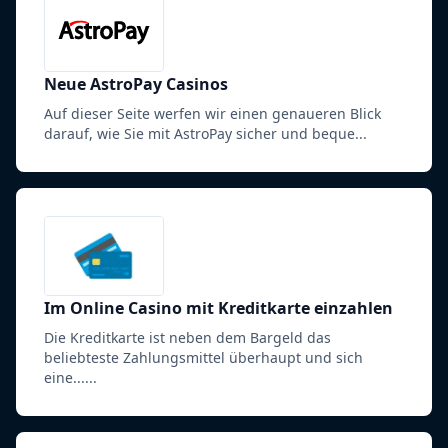
Neue AstroPay Casinos
Auf dieser Seite werfen wir einen genaueren Blick
darauf, wie Sie mit AstroPay sicher und beque...
Im Online Casino mit Kreditkarte einzahlen
Die Kreditkarte ist neben dem Bargeld das
beliebteste Zahlungsmittel überhaupt und sich
eine......