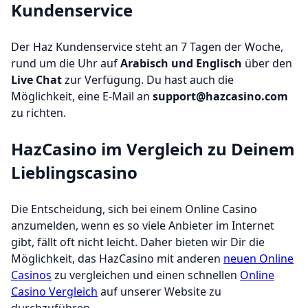
Kundenservice
Der Haz Kundenservice steht an 7 Tagen der Woche,
rund um die Uhr auf
Arabisch und Englisch
über den
Live Chat
zur Verfügung. Du hast auch die
Möglichkeit, eine E-Mail an
support@hazcasino.com
zu richten.
HazCasino im Vergleich zu Deinem
Lieblingscasino
Die Entscheidung, sich bei einem Online Casino
anzumelden, wenn es so viele Anbieter im Internet
gibt, fällt oft nicht leicht. Daher bieten wir Dir die
Möglichkeit, das HazCasino mit anderen
neuen Online
Casinos
zu vergleichen und einen schnellen
Online
Casino Vergleich
auf unserer Website zu