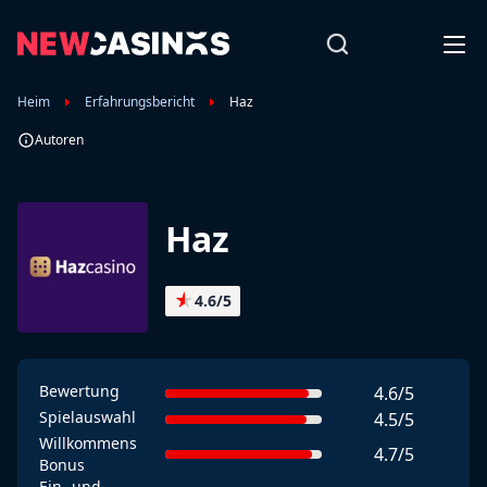
Heim
Erfahrungsbericht
Haz
Autoren
Haz
★
4.6/5
Bewertung
4.6/5
Spielauswahl
4.5/5
Willkommens
4.7/5
Bonus
Ein- und