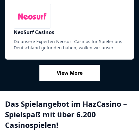
NeoSurf Casinos
Da unsere Experten Neosurf Casinos für Spieler aus
Deutschland gefunden haben, wollen wir unser...
View More
Das Spielangebot im HazCasino –
Spielspaß mit über 6.200
Casinospielen!