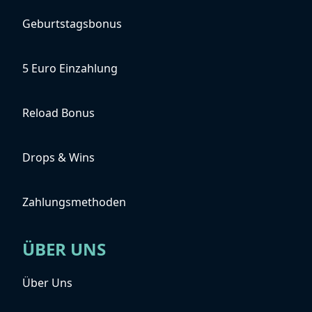
Geburtstagsbonus
5 Euro Einzahlung
Reload Bonus
Drops & Wins
Zahlungsmethoden
ÜBER UNS
Über Uns