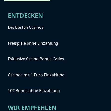
ENTDECKEN
Die besten Casinos
Freispiele ohne Einzahlung
Exklusive Casino Bonus Codes
Casinos mit 1 Euro Einzahlung
10€ Bonus ohne Einzahlung
WIR EMPFEHLEN