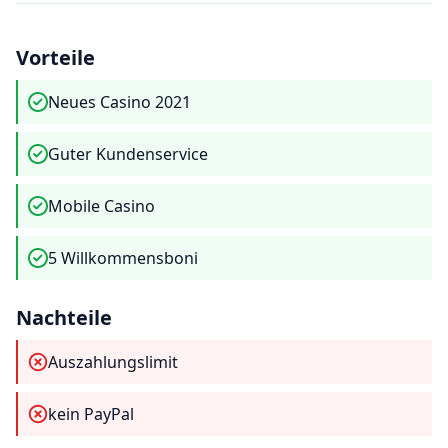
Vorteile
Neues Casino 2021
Guter Kundenservice
Mobile Casino
5 Willkommensboni
Nachteile
Auszahlungslimit
kein PayPal