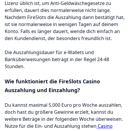
Lizenz üblich ist, um Anti-Geldwäschegesetze zu
erfüllen, dauert dies normalerweise nicht lange.
Nachdem FireSlots die Auszahlung dann bestätigt hat,
ist sie normalerweise in wenigen Tagen auf deinem
Konto. Falls es länger dauert, wende dich einfach an
den Kundendienst, der besonders freundlich ist.
Die Auszahlungsdauer für e-Wallets und
Banküberweisungen beträgt in der Regel 24-48
Stunden.
Wie funktioniert die FireSlots Casino
Auszahlung und Einzahlung?
Du kannst maximal 5.000 Euro pro Woche auszahlen,
doch hast du größere Gewinne erzielt, kannst du
weitere Beträge in der folgenden Woche überweisen.
Nutze für die Ein- und Auszahlung stehen
Casino