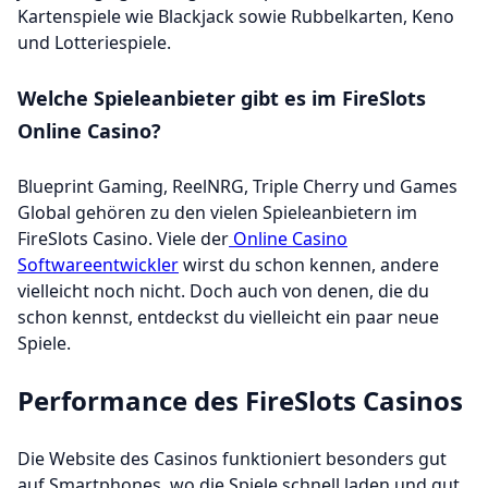
Kartenspiele wie Blackjack sowie Rubbelkarten, Keno
und Lotteriespiele.
Welche Spieleanbieter gibt es im FireSlots
Online Casino?
Blueprint Gaming, ReelNRG, Triple Cherry und Games
Global gehören zu den vielen Spieleanbietern im
FireSlots Casino. Viele der
Online Casino
Softwareentwickler
wirst du schon kennen, andere
vielleicht noch nicht. Doch auch von denen, die du
schon kennst, entdeckst du vielleicht ein paar neue
Spiele.
Performance des FireSlots Casinos
Die Website des Casinos funktioniert besonders gut
auf Smartphones, wo die Spiele schnell laden und gut