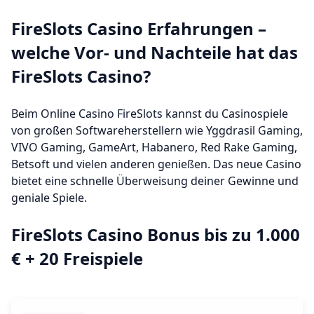
FireSlots Casino Erfahrungen –
welche Vor- und Nachteile hat das
FireSlots Casino?
Beim Online Casino FireSlots kannst du Casinospiele
von großen Softwareherstellern wie Yggdrasil Gaming,
VIVO Gaming, GameArt, Habanero, Red Rake Gaming,
Betsoft und vielen anderen genießen. Das neue Casino
bietet eine schnelle Überweisung deiner Gewinne und
geniale Spiele.
FireSlots Casino Bonus bis zu 1.000
€ + 20 Freispiele