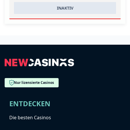
INAKTIV
Nur lizensierte Casinos
ENTDECKEN
Die besten Casinos