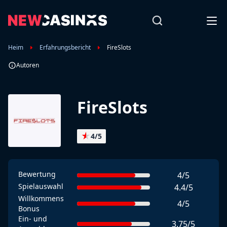
Heim
Erfahrungsbericht
FireSlots
Autoren
FireSlots
★
4/5
Bewertung
4/5
Spielauswahl
4.4/5
Willkommens
4/5
Bonus
Ein- und
3.75/5