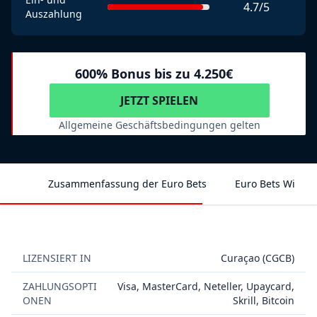
4.7/5
Auszahlung
600% Bonus bis zu 4.250€
JETZT SPIELEN
Allgemeine Geschäftsbedingungen gelten
Zusammenfassung der Euro Bets
Euro Bets Willk
LIZENSIERT IN
Curaçao (CGCB)
ZAHLUNGSOPTI
Visa, MasterCard, Neteller, Upaycard,
ONEN
Skrill, Bitcoin