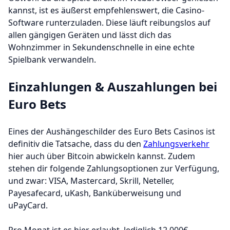
kannst, ist es äußerst empfehlenswert, die Casino-
Software runterzuladen. Diese läuft reibungslos auf
allen gängigen Geräten und lässt dich das
Wohnzimmer in Sekundenschnelle in eine echte
Spielbank verwandeln.
Einzahlungen & Auszahlungen bei
Euro Bets
Eines der Aushängeschilder des Euro Bets Casinos ist
definitiv die Tatsache, dass du den
Zahlungsverkehr
hier auch über Bitcoin abwickeln kannst. Zudem
stehen dir folgende Zahlungsoptionen zur Verfügung,
und zwar: VISA, Mastercard, Skrill, Neteller,
Payesafecard, uKash, Banküberweisung und
uPayCard.