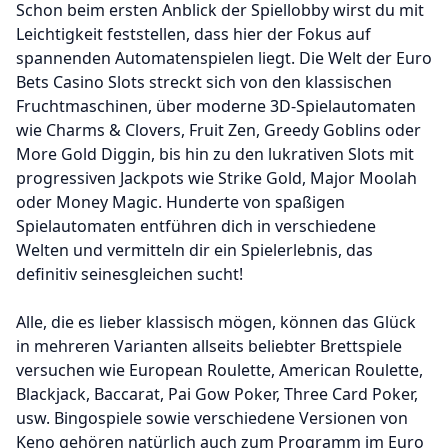
Schon beim ersten Anblick der Spiellobby wirst du mit
Leichtigkeit feststellen, dass hier der Fokus auf
spannenden Automatenspielen liegt. Die Welt der Euro
Bets Casino Slots streckt sich von den klassischen
Fruchtmaschinen, über moderne 3D-Spielautomaten
wie Charms & Clovers, Fruit Zen, Greedy Goblins oder
More Gold Diggin, bis hin zu den lukrativen Slots mit
progressiven Jackpots wie Strike Gold, Major Moolah
oder Money Magic. Hunderte von spaßigen
Spielautomaten entführen dich in verschiedene
Welten und vermitteln dir ein Spielerlebnis, das
definitiv seinesgleichen sucht!
Alle, die es lieber klassisch mögen, können das Glück
in mehreren Varianten allseits beliebter Brettspiele
versuchen wie European Roulette, American Roulette,
Blackjack, Baccarat, Pai Gow Poker, Three Card Poker,
usw. Bingospiele sowie verschiedene Versionen von
Keno gehören natürlich auch zum Programm im Euro