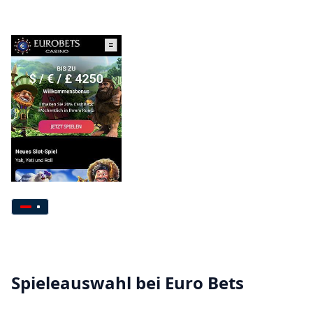
Spieleauswahl bei Euro Bets