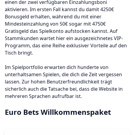
einen der zwei verfügbaren Einzahlungsboni
aktivieren. Im ersten Fall kannst du damit 4250€
Bonusgeld erhalten, während du mit einer
Mindesteinzahlung von 50€ sogar mit 4750€
Gratisgeld das Spielkonto aufstocken kannst. Auf
Stammkunden wartet hier ein ausgezeichnetes VIP-
Programm, das eine Reihe exklusiver Vorteile auf den
Tisch bringt.
Im Spielportfolio erwarten dich hunderte von
unterhaltsamen Spielen, die dich die Zeit vergessen
lassen. Zur hohen Benutzerfreundlichkeit trägt
sicherlich auch die Tatsache bei, dass die Website in
mehreren Sprachen aufrufbar ist.
Euro Bets Willkommenspaket