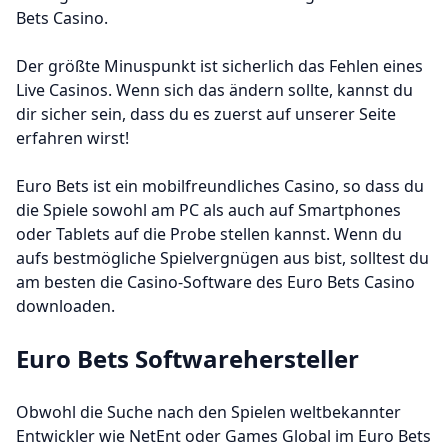
Bets Casino.
Der größte Minuspunkt ist sicherlich das Fehlen eines
Live Casinos. Wenn sich das ändern sollte, kannst du
dir sicher sein, dass du es zuerst auf unserer Seite
erfahren wirst!
Euro Bets ist ein mobilfreundliches Casino, so dass du
die Spiele sowohl am PC als auch auf Smartphones
oder Tablets auf die Probe stellen kannst. Wenn du
aufs bestmögliche Spielvergnügen aus bist, solltest du
am besten die Casino-Software des Euro Bets Casino
downloaden.
Euro Bets Softwarehersteller
Obwohl die Suche nach den Spielen weltbekannter
Entwickler wie NetEnt oder Games Global im Euro Bets