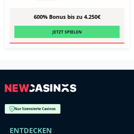
600% Bonus bis zu 4.250€
JETZT SPIELEN
Nur lizensierte Casinos
ENTDECKEN