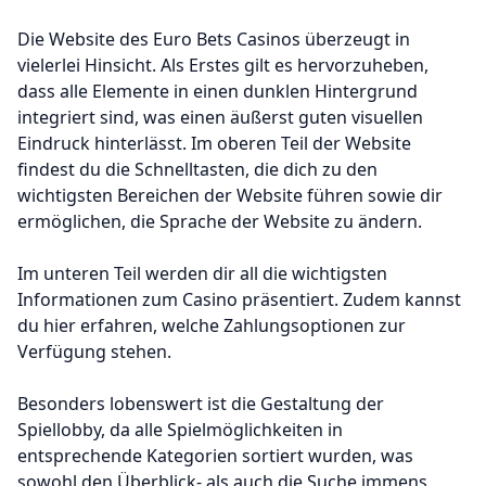
Die Website des Euro Bets Casinos überzeugt in
vielerlei Hinsicht. Als Erstes gilt es hervorzuheben,
dass alle Elemente in einen dunklen Hintergrund
integriert sind, was einen äußerst guten visuellen
Eindruck hinterlässt. Im oberen Teil der Website
findest du die Schnelltasten, die dich zu den
wichtigsten Bereichen der Website führen sowie dir
ermöglichen, die Sprache der Website zu ändern.
Im unteren Teil werden dir all die wichtigsten
Informationen zum Casino präsentiert. Zudem kannst
du hier erfahren, welche Zahlungsoptionen zur
Verfügung stehen.
Besonders lobenswert ist die Gestaltung der
Spiellobby, da alle Spielmöglichkeiten in
entsprechende Kategorien sortiert wurden, was
sowohl den Überblick- als auch die Suche immens