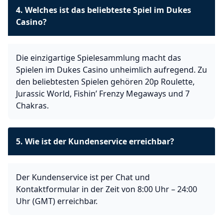
4. Welches ist das beliebteste Spiel im Dukes
Casino?
Die einzigartige Spielesammlung macht das
Spielen im Dukes Casino unheimlich aufregend. Zu
den beliebtesten Spielen gehören 20p Roulette,
Jurassic World, Fishin’ Frenzy Megaways und 7
Chakras.
5. Wie ist der Kundenservice erreichbar?
Der Kundenservice ist per Chat und
Kontaktformular in der Zeit von 8:00 Uhr – 24:00
Uhr (GMT) erreichbar.