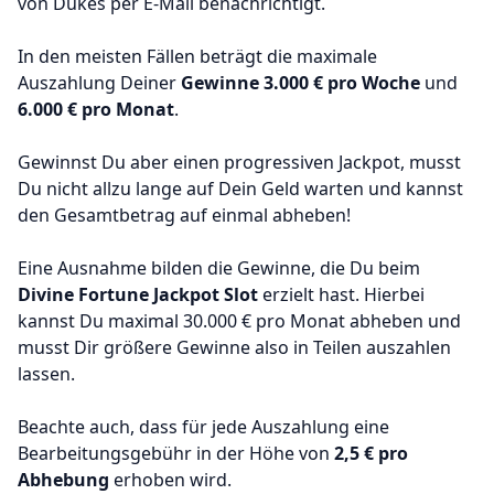
von Dukes per E-Mail benachrichtigt.
In den meisten Fällen beträgt die maximale
Auszahlung Deiner
Gewinne 3.000 € pro Woche
und
6.000 € pro Monat
.
Gewinnst Du aber einen progressiven Jackpot, musst
Du nicht allzu lange auf Dein Geld warten und kannst
den Gesamtbetrag auf einmal abheben!
Eine Ausnahme bilden die Gewinne, die Du beim
Divine Fortune Jackpot Slot
erzielt hast. Hierbei
kannst Du maximal 30.000 € pro Monat abheben und
musst Dir größere Gewinne also in Teilen auszahlen
lassen.
Beachte auch, dass für jede Auszahlung eine
Bearbeitungsgebühr in der Höhe von
2,5 € pro
Abhebung
erhoben wird.