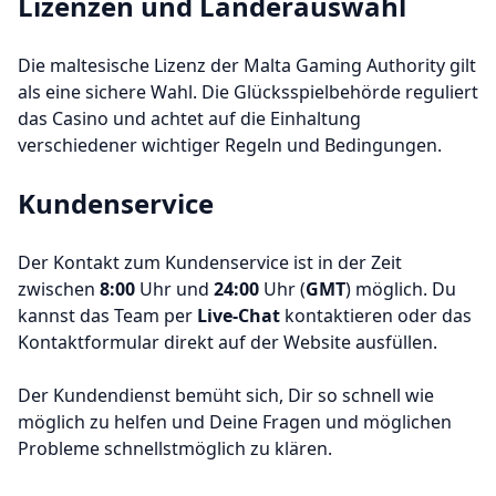
Lizenzen und Länderauswahl
Die maltesische Lizenz der Malta Gaming Authority gilt
als eine sichere Wahl. Die Glücksspielbehörde reguliert
das Casino und achtet auf die Einhaltung
verschiedener wichtiger Regeln und Bedingungen.
Kundenservice
Der Kontakt zum Kundenservice ist in der Zeit
zwischen
8:00
Uhr und
24:00
Uhr (
GMT
) möglich. Du
kannst das Team per
Live-Chat
kontaktieren oder das
Kontaktformular direkt auf der Website ausfüllen.
Der Kundendienst bemüht sich, Dir so schnell wie
möglich zu helfen und Deine Fragen und möglichen
Probleme schnellstmöglich zu klären.