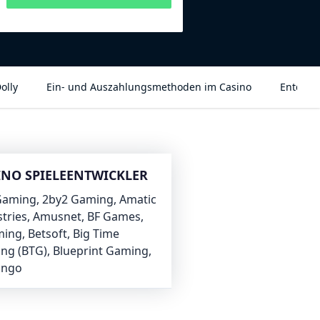
olly
Ein- und Auszahlungsmethoden im Casino
Entdecke
INO SPIELEENTWICKLER
Gaming, 2by2 Gaming, Amatic
stries, Amusnet, BF Games,
ing, Betsoft, Big Time
ng (BTG), Blueprint Gaming,
ongo