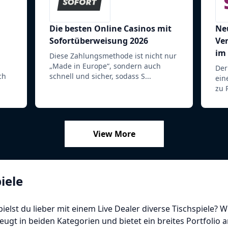
Die besten Online Casinos mit
Neu
Sofortüberweisung 2026
Ve
im
Diese Zahlungsmethode ist nicht nur
„Made in Europe“, sondern auch
Der
ch
schnell und sicher, sodass S...
ein
zu 
View More
iele
spielst du lieber mit einem Live Dealer diverse Tischspiele?
eugt in beiden Kategorien und bietet ein breites Portfolio a