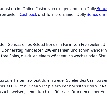
nst du im Online Casino von einigen anderen Dolly
Bonu
reispielen,
Cashback
und Turnieren. Einen Dolly
Bonus ohne
en Genuss eines Reload Bonus in Form von Freispielen. Um
Donnerstag mindesten 20€ einzahlen und schon wandern nic
 free Spins, die du an einem wöchentlich wechselnden Slot
zu erhalten, solltest du ein treuer Spieler des Casinos se
is 3.000€ ist nur den VIP Spielern der höchsten drei VIP R
ich zu beweisen, denn durch die Rückvergütungen deiner Verl