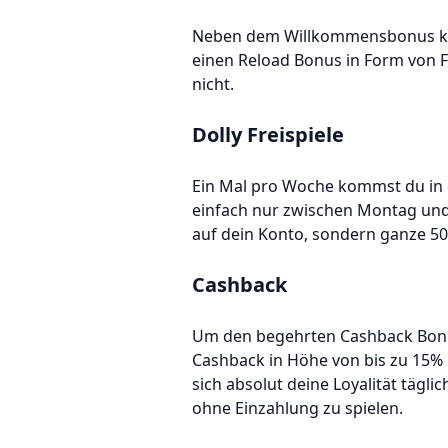
Neben dem Willkommensbonus kan
einen Reload Bonus in Form von F
nicht.
Dolly Freispiele
Ein Mal pro Woche kommst du in d
einfach nur zwischen Montag und 
auf dein Konto, sondern ganze 50
Cashback
Um den begehrten Cashback Bonus 
Cashback in Höhe von bis zu 15% b
sich absolut deine Loyalität tägl
ohne Einzahlung zu spielen.