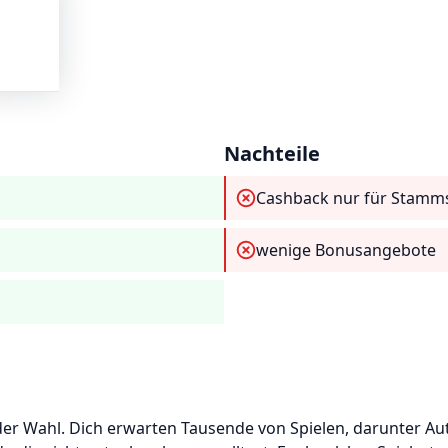
Nachteile
Cashback nur für Stamms
wenige Bonusangebote
 der Wahl. Dich erwarten Tausende von Spielen, darunter Au