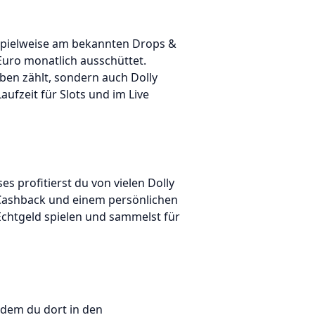
eispielweise am bekannten Drops &
Euro monatlich ausschüttet.
ben zählt, sondern auch Dolly
ufzeit für Slots und im Live
s profitierst du von vielen Dolly
 Cashback und einem persönlichen
Echtgeld spielen und sammelst für
ndem du dort in den