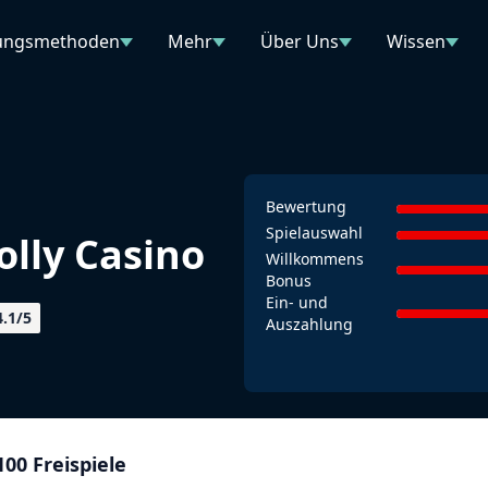
ungsmethoden
Mehr
Über Uns
Wissen
Bewertung
Spielauswahl
olly Casino
Willkommens
Bonus
Ein- und
4.1/5
Auszahlung
100 Freispiele