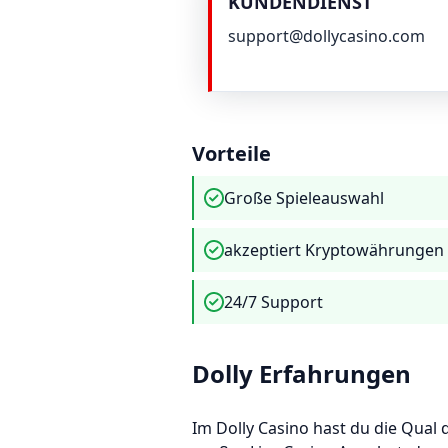
KUNDENDIENST
support@dollycasino.com
Vorteile
Große Spieleauswahl
akzeptiert Kryptowährungen
24/7 Support
Dolly Erfahrungen
Im Dolly Casino hast du die Qual