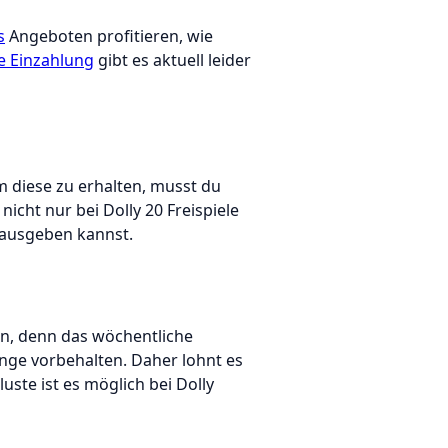
s
Angeboten profitieren, wie
 Einzahlung
gibt es aktuell leider
 diese zu erhalten, musst du
ht nur bei Dolly 20 Freispiele
 ausgeben kannst.
in, denn das wöchentliche
änge vorbehalten. Daher lohnt es
uste ist es möglich bei Dolly