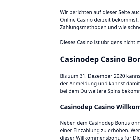
Wir berichten auf dieser Seite au
Online Casino derzeit bekommst. 
Zahlungsmethoden und wie schne
Dieses Casino ist übrigens nicht 
Casinodep Casino Bo
Bis zum 31. Dezember 2020 kann
der Anmeldung und kannst damit 
bei dem Du weitere Spins bekom
Casinodep Casino Willk
Neben dem Casinodep Bonus ohne E
einer Einzahlung zu erhöhen. Wen
dieser Willkommensbonus für Dich