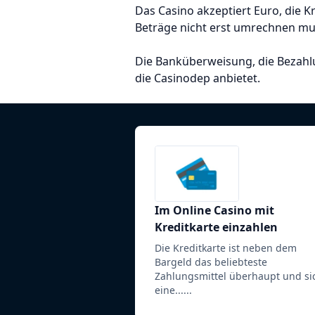
Das Casino akzeptiert Euro, die 
Beträge nicht erst umrechnen mu
Die Banküberweisung, die Bezahl
die Casinodep anbietet.
Im Online Casino mit
Kreditkarte einzahlen
Die Kreditkarte ist neben dem
Bargeld das beliebteste
Zahlungsmittel überhaupt und si
eine......