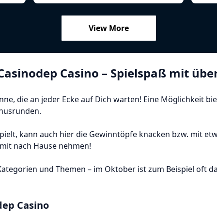
View More
Casinodep Casino – Spielspaß mit über
ne, die an jeder Ecke auf Dich warten! Eine Möglichkeit bi
onusrunden.
pielt, kann auch hier die Gewinntöpfe knacken bzw. mit et
d mit nach Hause nehmen!
 Kategorien und Themen – im Oktober ist zum Beispiel oft d
dep Casino