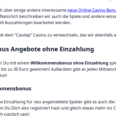
ch über einige andere interessante
neue Online Casino Bon
Natürlich beschreiben wir auch die Spiele und andere wisse
ll Auszahlungen bearbeitet werden.
mit dem “Casdep” Casino zu verwechseln, das wir ebenfalls 
nus Angebote ohne Einzahlung
st Du mit einem
Willkommensbonus ohne Einzahlung
spi
bis zu 30 Euro gewinnen! Außerdem gibt es jeden Mittwoc
mst!
ommensbonus
inzahlung für neu angemeldete Spieler gibt es auch die M
n Du Dich also registriert hast und gleich etwas mehr ins 
 nützlich sein!