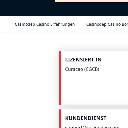
Casinodep Casino Erfahrungen
Casinodep Casino Bo
LIZENSIERT IN
Curaçao (CGCB)
KUNDENDIENST
support@casinodep.com