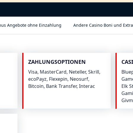
nus Angebote ohne Einzahlung
Andere Casino Boni und Extra
ZAHLUNGSOPTIONEN
CAS
Visa, MasterCard, Neteller, Skrill,
Blue
ecoPayz, Flexepin, Neosurf,
Game
Bitcoin, Bank Transfer, Interac
Elk S
Gami
Givm