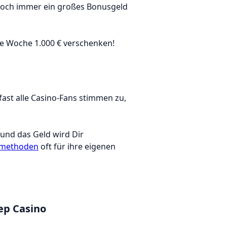
noch immer ein großes Bonusgeld
de Woche 1.000 € verschenken!
 fast alle Casino-Fans stimmen zu,
 und das Geld wird Dir
smethoden
oft für ihre eigenen
ep Casino