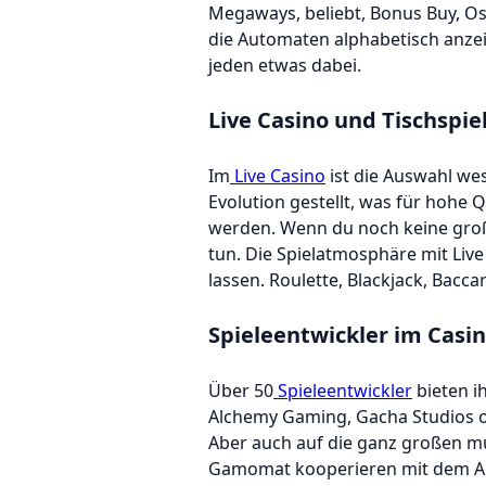
Megaways, beliebt, Bonus Buy, Ost
die Automaten alphabetisch anzeig
jeden etwas dabei.
Live Casino und Tischspie
Im
Live Casino
ist die Auswahl wes
Evolution gestellt, was für hohe 
werden. Wenn du noch keine groß
tun. Die Spielatmosphäre mit Liv
lassen. Roulette, Blackjack, Bacc
Spieleentwickler im Casi
Über 50
Spieleentwickler
bieten i
Alchemy Gaming, Gacha Studios od
Aber auch auf die ganz großen mu
Gamomat kooperieren mit dem Anb