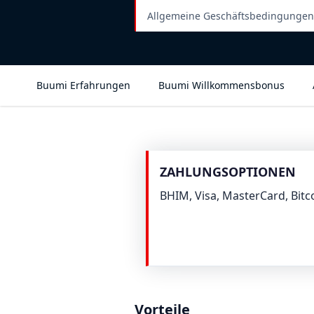
Allgemeine Geschäftsbedingungen
Buumi Erfahrungen
Buumi Willkommensbonus
ZAHLUNGSOPTIONEN
BHIM, Visa, MasterCard, Bitc
Vorteile