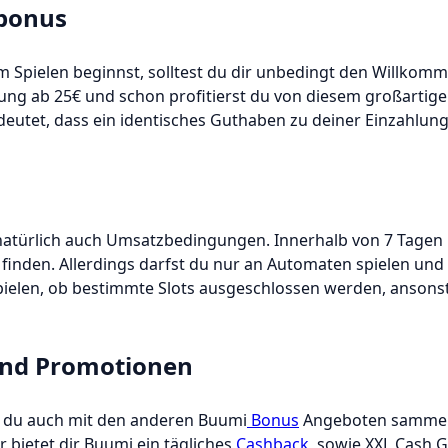
bonus
 Spielen beginnst, solltest du dir unbedingt den Willkom
hlung ab 25€ und schon profitierst du von diesem großartig
eutet, dass ein identisches Guthaben zu deiner Einzahlun
 natürlich auch Umsatzbedingungen. Innerhalb von 7 Tage
ir finden. Allerdings darfst du nur an Automaten spielen u
Spielen, ob bestimmte Slots ausgeschlossen werden, ansons
und Promotionen
t du auch mit den anderen Buumi
Bonus
Angeboten sammeln
r bietet dir Buumi ein tägliches
Cashback
, sowie XXL Cash 