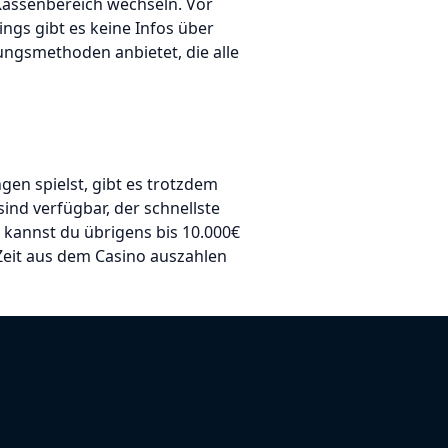
Kassenbereich wechseln. Vor
ngs gibt es keine Infos über
lungsmethoden anbietet, die alle
gen spielst, gibt es trotzdem
ind verfügbar, der schnellste
g kannst du übrigens bis 10.000€
Zeit aus dem Casino auszahlen