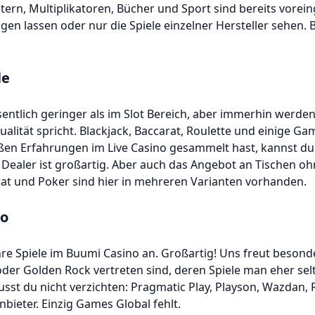
ern, Multiplikatoren, Bücher und Sport sind bereits voreinge
en lassen oder nur die Spiele einzelner Hersteller sehen. 
le
entlich geringer als im Slot Bereich, aber immerhin werden 
Qualität spricht. Blackjack, Baccarat, Roulette und einige 
en Erfahrungen im Live Casino gesammelt hast, kannst du
e Dealer ist großartig. Aber auch das Angebot an Tischen 
arat und Poker sind hier in mehreren Varianten vorhanden.
no
hre Spiele im Buumi Casino an. Großartig! Uns freut besond
er Golden Rock vertreten sind, deren Spiele man eher selt
sst du nicht verzichten: Pragmatic Play, Playson, Wazdan, 
ieter. Einzig Games Global fehlt.