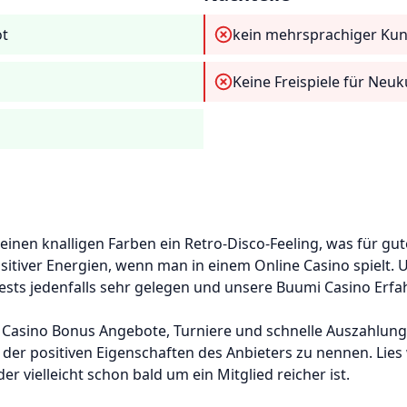
ot
kein mehrsprachiger Ku
Keine Freispiele für Neu
einen knalligen Farben ein Retro-Disco-Feeling, was für gu
sitiver Energien, wenn man in einem Online Casino spielt
sts jedenfalls sehr gelegen und unsere Buumi Casino Erfahr
i Casino Bonus Angebote, Turniere und schnelle Auszahlun
der positiven Eigenschaften des Anbieters zu nennen. Lies 
r vielleicht schon bald um ein Mitglied reicher ist.