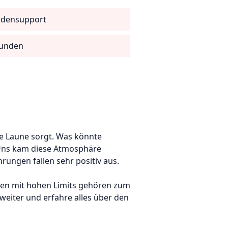
ndensupport
kunden
te Laune sorgt. Was könnte
. Uns kam diese Atmosphäre
ungen fallen sehr positiv aus.
gen mit hohen Limits gehören zum
weiter und erfahre alles über den