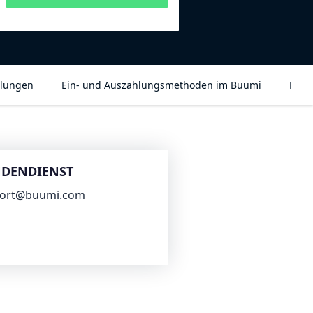
hlungen
Ein- und Auszahlungsmethoden im Buumi
Entd
DENDIENST
ort@buumi.com