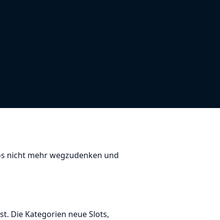
inos nicht mehr wegzudenken und
st. Die Kategorien neue Slots,