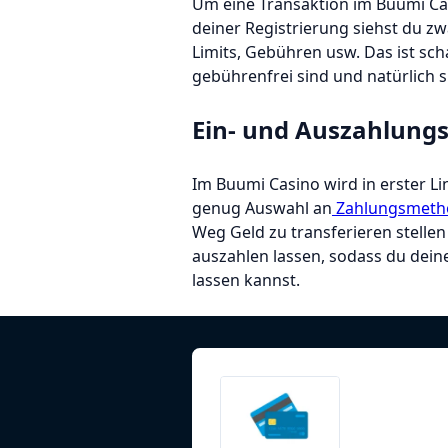
Um eine Transaktion im Buumi Ca
deiner Registrierung siehst du z
Limits, Gebühren usw. Das ist sch
gebührenfrei sind und natürlich s
Ein- und Auszahlun
Im Buumi Casino wird in erster Li
genug Auswahl an
Zahlungsmeth
Weg Geld zu transferieren stellen
auszahlen lassen, sodass du dei
lassen kannst.